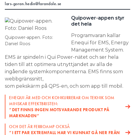
lars-goran.hedin@farandole.se
Search for:
Quipower-appen styr
det hela
Programvaran kallar
SEARCH
Quipower-appen. Foto:
Enequi för EMS, Energy
Daniel Roos
Management System.
EMS är spindeln i Qui Power-nätet och ser hela
tiden till att optimera utnyttjandet av alla de
ingående systemkomponenterna. EMS finns som
webbgränssnitt,
som pekskärm på QPS-en, och som app till mobil.
ENEQUI ÄR MED OCH KONKURRERAR OM TEKNIK SOM
MINSKAR EFFEKTBRISTEN:
”DET FINNS ­INGEN MOTSVARANDE PRODUKT PÅ
MARKNADEN”
OCH DET ÄR FERROAMP OCKSÅ
”I ETT PAR EXTREMFALL HAR VI KUNNAT GÅ NER FRÅN