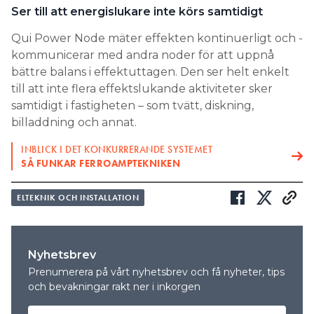
Ser till att energislukare inte körs samtidigt
Qui Power Node mäter ­effekten kontinuerligt och ­
kommunicerar med andra ­noder för att uppnå
bättre balans i effektuttagen. Den ser helt enkelt
till att inte flera effektslukande aktiviteter sker
samtidigt i fastigheten – som tvätt, diskning,
billaddning och annat.
INBLICK I DET KONKURRERANDE SYSTEMET
SÅ FUNKAR FERROAMPTEKNIKEN
ELTEKNIK OCH INSTALLATION
Nyhetsbrev
Prenumerera på vårt nyhetsbrev och få nyheter, tips
och bevakningar rakt ner i inkorgen