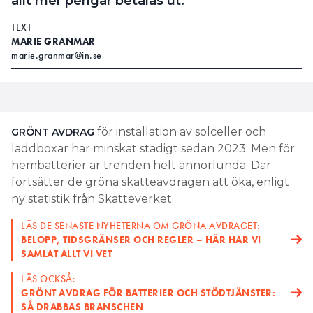
allt mer pengar betalas ut.
TEXT
MARIE GRANMAR
marie.granmar@in.se
för installation av solceller och
GRÖNT AVDRAG
laddboxar har minskat stadigt sedan 2023. Men för
hembatterier är trenden helt annorlunda. Där
fortsätter de gröna skatteavdragen att öka, enligt
ny statistik från Skatteverket.
LÄS DE SENASTE NYHETERNA OM GRÖNA AVDRAGET:
BELOPP, TIDSGRÄNSER OCH REGLER – HÄR HAR VI
SAMLAT ALLT VI VET
LÄS OCKSÅ:
GRÖNT AVDRAG FÖR BATTERIER OCH STÖDTJÄNSTER:
SÅ DRABBAS BRANSCHEN