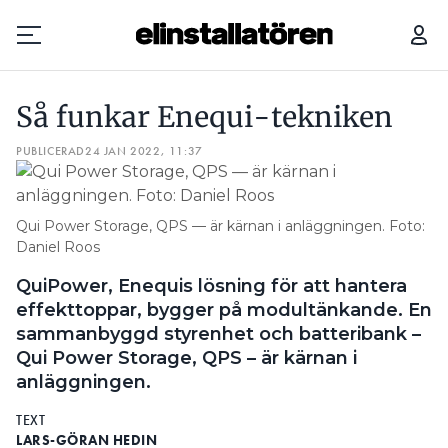
SÅ FUNKAR ENEQUI-TEKNIKEN
Så funkar Enequi-tekniken
Prenumerera
PUBLICERAD
24 JAN 2022, 11:37
Hantera prenumeration
Qui Power Storage, QPS — är kärnan i anläggningen. Foto:
Lediga jobb
Daniel Roos
Annonsera
QuiPower, Enequis lösning för att hantera
effekttoppar, bygger på modul­tänkande. En
Läs E-tidningen
sammanbyggd styrenhet och batteribank –
Qui Power Storage, QPS – är kärnan i
anläggningen.
Om tidningen
Kontakt
TEXT
Personuppgifter
LARS-GÖRAN HEDIN