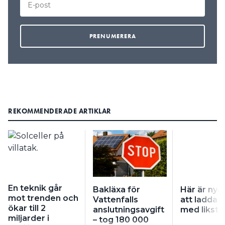
REKOMMENDERADE ARTIKLAR
En teknik går
Bakläxa för
Här är nya
mot trenden och
Vattenfalls
att ladda e
ökar till 2
anslutningsavgift
med likst
miljarder i
– tog 180 000