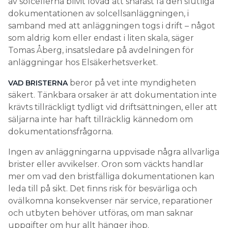
av solcellerna blivit lovad att snarast få den slutliga
dokumentationen av solcellsanläggningen, i
samband med att anläggningen togs i drift – något
som aldrig kom eller endast i liten skala, säger
Tomas Åberg, insatsledare på avdelningen för
anläggningar hos Elsäkerhetsverket.
beror på vet inte myndigheten
VAD BRISTERNA
säkert. Tänkbara orsaker är att dokumentation inte
krävts tillräckligt tydligt vid driftsättningen, eller att
säljarna inte har haft tillräcklig kännedom om
dokumentationsfrågorna.
Ingen av anläggningarna uppvisade några allvarliga
brister eller avvikelser. Oron som väckts handlar
mer om vad den bristfälliga dokumentationen kan
leda till på sikt. Det finns risk för besvärliga och
ovälkomna konsekvenser när service, reparationer
och utbyten behöver utföras, om man saknar
uppgifter om hur allt hänger ihop.