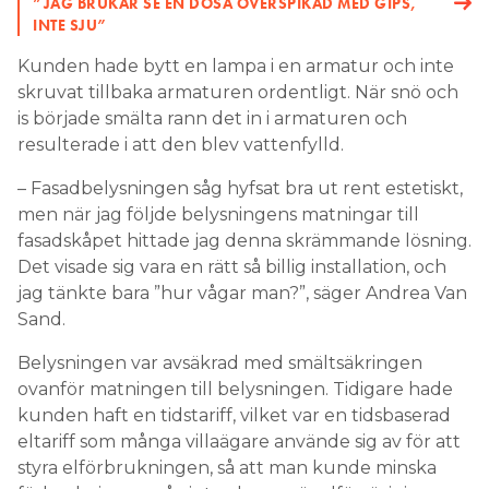
”JAG BRUKAR SE EN DOSA ÖVERSPIKAD MED GIPS,
INTE SJU”
Kunden hade bytt en lampa i en armatur och inte
skruvat tillbaka armaturen ordentligt. När snö och
is började smälta rann det in i armaturen och
resulterade i att den blev vattenfylld.
– Fasadbelysningen såg hyfsat bra ut rent estetiskt,
men när jag följde belysningens matningar till
fasadskåpet hittade jag denna skrämmande lösning.
Det visade sig vara en rätt så billig installation, och
jag tänkte bara ”hur vågar man?”, säger Andrea Van
Sand.
Belysningen var avsäkrad med smältsäkringen
ovanför matningen till belysningen. Tidigare hade
kunden haft en tidstariff, vilket var en tidsbaserad
eltariff som många villaägare använde sig av för att
styra elförbrukningen, så att man kunde minska