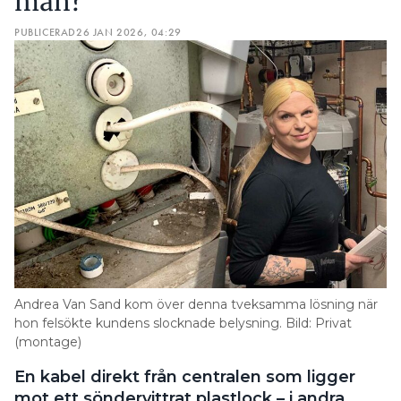
man?”
PUBLICERAD
26 JAN 2026, 04:29
Andrea Van Sand kom över denna tveksamma lösning när
hon felsökte kundens slocknade belysning. Bild: Privat
(montage)
En kabel direkt från centralen som ligger
mot ett söndervittrat plastlock – i andra