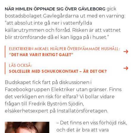
Search for:
gick
NÄR HIMLEN ÖPPNADE SIG ÖVER GÄVLEBORG
bostadsbolaget Gavlegårdarna ut med en varning:
”att absolut inte gå ner i vattenfyllda
källarutrymmen och förråd. Risken är att vattnet
SEARCH
blir strömförande då el kan ligga på i huset.”
ELEKTRIKERN MIKAEL HJÄLPER ÖVERSVÄMMADE HUSHÅLL:
“DET HAR VARIT RIKTIGT GALET”
LÄS OCKSÅ:
SOLCELLER MED SCHUKOKONTAKT – ÄR DET OK?
Budskapet fick fart på diskussionen i
Facebookgruppen Elektriker utan gränser. Finns
det verkligen en risk för elfara? Vi bollar vidare
frågan till Fredrik Byström Sjödin,
elsäkerhetsexpert på Installatörsföretagen.
– Det finns en viss förhöjd risk,
och det är bra att vara