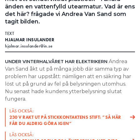
änden en vattenfylld utearmatur. Vad är ens
det här? frågade vi Andrea Van Sand som
tagit bilden.
TEXT
HJALMAR INSULANDER
hjalmar.insulander@in.se
Andrea
UNDER VINTERHALVÅRET HAR
ELEKTRIKERN
Van Sand åkt ut på många jobb där samma typ av
problem har uppstått: nämligen att en säkring har
löst ut på grund av fel på belysningen utomhus.
Nu senast hade kundens ytterbelysning slutat
fungera.
LÄS OCKSÅ:
230 V RAKT UT PÅ STICKKONTAKTENS STIFT: ”SÅ HÄR
FÅR DU ALDRIG GÖRA IGEN”
LÄS OCKSÅ: