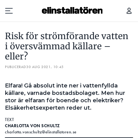
RISK FÖR STRÖMFÖRANDE VATTEN I ÖVERSVÄMMAD KÄLLARE – ELLER?
Risk för strömförande vatten
Prenumerera
i översvämmad källare –
eller?
Hantera prenumeration
PUBLICERAD
30 AUG 2021, 10:45
Lediga jobb
Elfara! Gå absolut inte ner i vattenfyllda
Annonsera
källare, varnade bostadsbolaget. Men hur
stor är elfaran för boende och elektriker?
Läs E-tidningen
Elsäkerhetsexperten reder ut.
TEXT
Om tidningen
CHARLOTTA VON SCHULTZ
Kontakt
charlotta.vonschultz@elinstallatoren.se
Personuppgifter