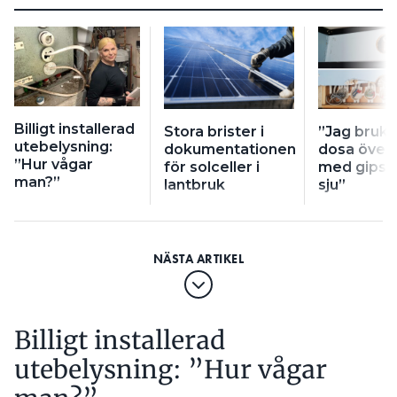
Billigt installerad
Stora brister i
”Jag bruka
utebelysning:
dokumentationen
dosa över
”Hur vågar
för solceller i
med gips, 
man?”
lantbruk
sju”
Billigt installerad
utebelysning: ”Hur vågar