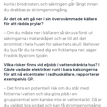
kortis i brödrosten, och säkringen går långt innan
du drabbas av strömgenomgång.
Är det ok att gå ner i sin översvämmade källare
för att rädda prylar?
– Om du måste ner i källaren så skruva först ut
säkringarna i mätarskåpet och se till att det
strömlöst i hela huset för säkerhets skull. Behöver
du ljus får du ta med dig en ficklampa ner, säger
Fredrik Byström Sjödin.
Vilka risker finns vid eljobb i vattendränkta hus? I
Gävle vadade elektriker runt i bara kalsongerna
för att nå elcentraler i radhuskällare, rapporterar
exempelvis GP.
– Det finns en potentiell risk om du står med
fötterna i vatten och ska göra jobb i en
gruppcentral som kanske inte är vattentäckt. Då är
du väldigt bra jordad och kan få strömgenomgång