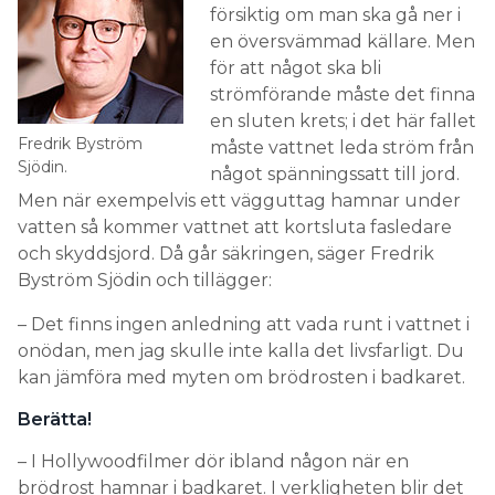
försiktig om man ska gå ner i
en översvämmad källare. Men
för att något ska bli
strömförande måste det finna
en sluten krets; i det här fallet
Fredrik Byström
måste vattnet leda ström från
Sjödin.
något spänningssatt till jord.
Men när exempelvis ett vägguttag hamnar under
vatten så kommer vattnet att kortsluta fasledare
och skyddsjord. Då går säkringen, säger Fredrik
Byström Sjödin och tillägger:
– Det finns ingen anledning att vada runt i vattnet i
onödan, men jag skulle inte kalla det livsfarligt. Du
kan jämföra med myten om brödrosten i badkaret.
Berätta!
– I Hollywoodfilmer dör ibland någon när en
brödrost hamnar i badkaret. I verkligheten blir det