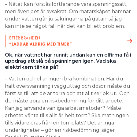
– Nätet kan förstås fortfarande vara spänningssatt,
men även det är avsäkrat. Om mätarskåpet hamnar
under vatten går ju säkringarna på gatan, så jag
kan inte se något fall när det kan bli ett problem.
EFTER BRANDEN:
“LADDAR ALDRIG MED TIMER”
Ok, när vattnet har runnit undan kan en elfirma få i
uppdrag att slå på spänningen igen. Vad ska
elektrikern tänka på?
– Vatten och el är ingen bra kombination. Har du
haft översvämning i vägguttag och dosor måste du
först se till att de är torra och att allt ser ok ut. Och
du måste göra en riskbedömning för ditt arbete.
Kan jag använda vanliga arbetsmetoder? Måste
arbetet vänta tills allt är helt torrt? Ska matningen
tills vidare dras från en torr plats? Det är inga
underligheter – gör en riskbedömning, säger