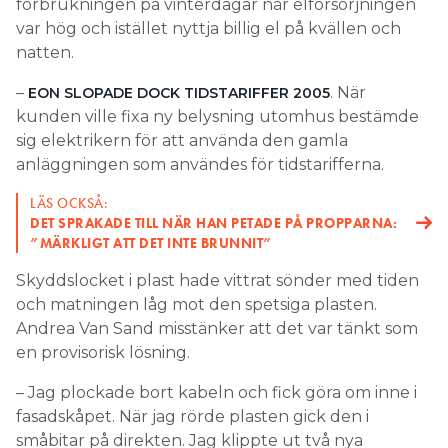
förbrukningen på vinterdagar när elförsörjningen
var hög och istället nyttja billig el på kvällen och
natten.
–
. När
EON SLOPADE DOCK TIDSTARIFFER 2005
kunden ville fixa ny belysning utomhus bestämde
sig elektrikern för att använda den gamla
anläggningen som användes för tidstarifferna.
LÄS OCKSÅ:
DET SPRAKADE TILL NÄR HAN PETADE PÅ PROPPARNA:
”MÄRKLIGT ATT DET INTE BRUNNIT”
Skyddslocket i plast hade vittrat sönder med tiden
och matningen låg mot den spetsiga plasten.
Andrea Van Sand misstänker att det var tänkt som
en provisorisk lösning.
– Jag plockade bort kabeln och fick göra om inne i
fasadskåpet. När jag rörde plasten gick den i
småbitar på direkten. Jag klippte ut två nya