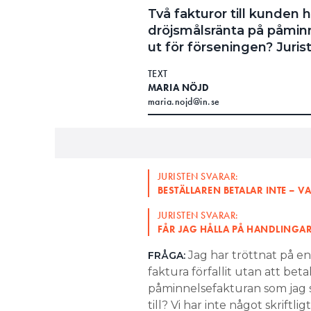
Två fakturor till kunden ha
dröjsmålsränta på påminn
ut för förseningen? Juris
TEXT
MARIA NÖJD
maria.nojd@in.se
JURISTEN SVARAR:
BESTÄLLAREN BETALAR INTE – V
JURISTEN SVARAR:
FÅR JAG HÅLLA PÅ HANDLINGAR
Jag har tröttnat på en
FRÅGA:
faktura förfallit utan att bet
påminnelsefakturan som jag sk
till? Vi har inte något skrift