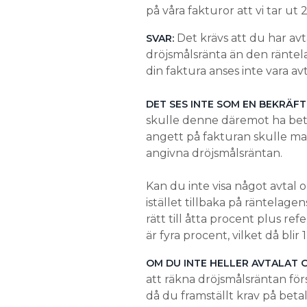
på våra fakturor att vi tar ut
Det krävs att du har av
SVAR:
dröjsmålsränta än den räntelag
din faktura anses inte vara av
DET SES INTE SOM EN BEKRÄF
skulle denne däremot ha beta
angett på fakturan skulle m
angivna dröjsmålsräntan.
Kan du inte visa något avtal 
istället tillbaka på räntelage
rätt till åtta procent plus r
är fyra procent, vilket då bl
OM DU INTE HELLER AVTALAT 
att räkna dröjsmålsräntan fö
då du framställt krav på bet