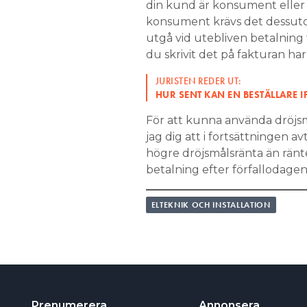
din kund är konsument eller 
konsument krävs det dessut
utgå vid utebliven betalning 
du skrivit det på fakturan ha
JURISTEN REDER UT:
HUR SENT KAN EN BESTÄLLARE 
För att kunna använda dröjs
jag dig att i fortsättningen a
högre dröjsmålsränta än ränt
betalning efter förfallodagen
ELTEKNIK OCH INSTALLATION
Prenumerera
Annonsera