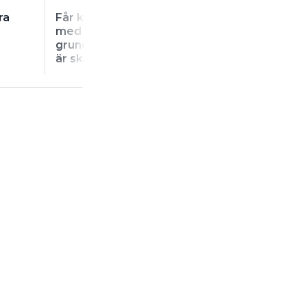
ra
Får kunden hålla inne
Kan vi returnera
med hela betalningen på
materialet och 
grund av att en armatur
pengarna tillba
är skadad?