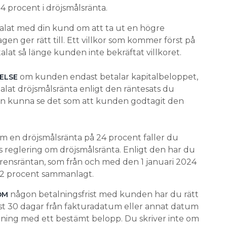
 24 procent i dröjsmålsränta.
talat med din kund om att ta ut en högre
en ger rätt till. Ett villkor som kommer först på
talat så länge kunden inte bekräftat villkoret.
om kunden endast betalar kapitalbeloppet,
TELSE
lat dröjsmålsränta enligt den räntesats du
an kunna se det som att kunden godtagit den
om en dröjsmålsränta på 24 procent faller du
ns reglering om dröjsmålsränta. Enligt den har du
eferensräntan, som från och med den 1 januari 2024
ir 12 procent sammanlagt.
någon betalningsfrist med kunden har du rätt
OM
rst 30 dagar från fakturadatum eller annat datum
alning med ett bestämt belopp. Du skriver inte om