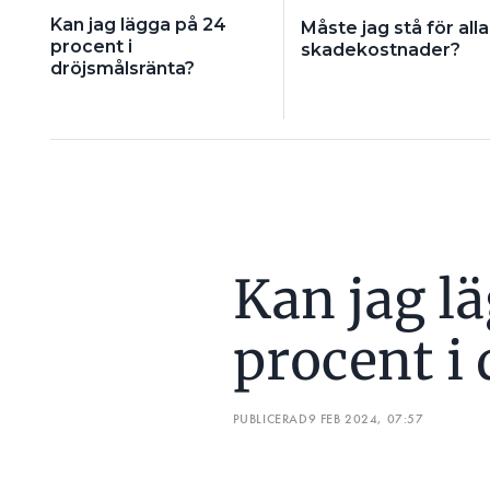
Kan jag lägga på 24
Måste jag stå för alla
procent i
skadekostnader?
dröjsmålsränta?
Kan jag l
procent i
PUBLICERAD
9 FEB 2024, 07:57