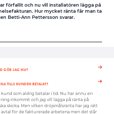
r förfallit och nu vill installatören lägga på
elsefakturan. Hur mycket ränta får man ta
ten Betti-Ann Pettersson svarar.
AD GÖR JAG NU?
NA TILLS KUNDEN BETALAT?
 kund som aldrig betalar i tid. Nu har ännu en
alning inkommit och jag vill lägga på ränta på
a skicka. Men vilken dröjsmålsränta har jag rätt
ligt avtal för de fakturerade arbetena men det står