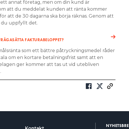
ett annat företag, men om din kund är
om att du meddelat kunden att ränta kommer
för att de 30 dagarna ska börja räknas. Genom att
r du uppfyllt det.
IFRÅGASÄTTA FAKTURABELOPPET?
målsränta som ett bättre påtryckningsmedel råder
vtala om en kortare betalningsfrist samt att en
elagen ger kommer att tas ut vid utebliven
.
NYHETSBR
Kontakt