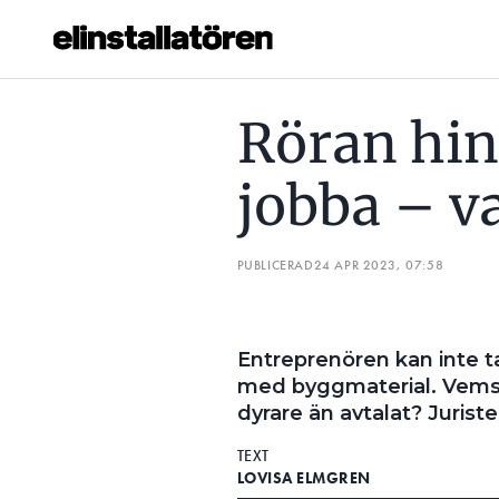
RÖRAN HINDRAR OSS FRÅN ATT JOBBA – VAD GÖR VI?
Röran hin
Prenumerera
jobba – va
Hantera prenumeration
Lediga jobb
PUBLICERAD
24 APR 2023, 07:58
Annonsera
Entreprenören kan inte t
Läs E-tidningen
med byggmaterial. Vems ä
dyrare än avtalat? Jurist
Om tidningen
TEXT
Kontakt
LOVISA ELMGREN
Personuppgifter