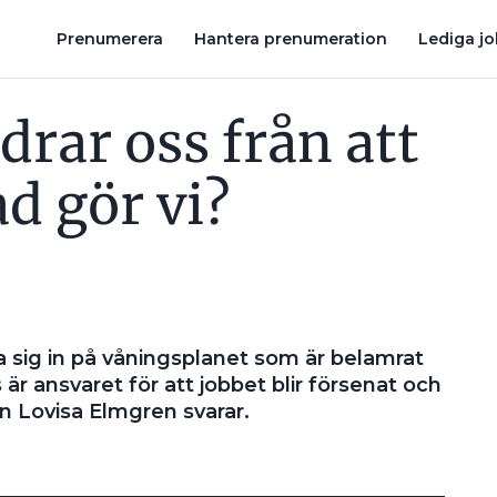
KAN JAG LÄGGA PÅ 24 PROCENT I DRÖJSMÅLSRÄNTA?
MÅSTE
Prenumerera
Hantera prenumeration
Lediga j
drar oss från att
d gör vi?
a sig in på våningsplanet som är belamrat
r ansvaret för att jobbet blir försenat och
en Lovisa Elmgren svarar.