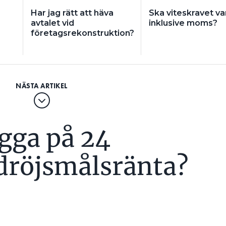
Har jag rätt att häva
Ska viteskravet va
avtalet vid
inklusive moms?
företagsrekonstruktion?
ägga på 24
 dröjsmålsränta?