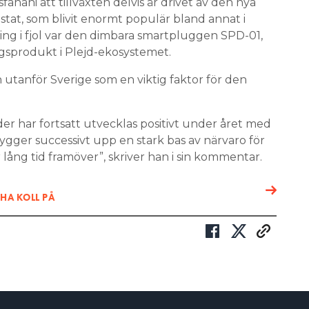
fahani att tillväxten delvis är drivet av den nya
at, som blivit enormt populär bland annat i
ing i fjol var den dimbara smartpluggen SPD-01,
egsprodukt i Plejd-ekosystemet.
 utanför Sverige som en viktig faktor för den
er har fortsatt utvecklas positivt under året med
ygger successivt upp en stark bas av närvaro för
 lång tid framöver”, skriver han i sin kommentar.
HA KOLL PÅ