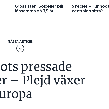
Grossisten: Solceller blir
5 regler – Hur hög
lönsamma på 7,5 år
centralen sitta?
rots pressade
r – Plejd växer
Europa