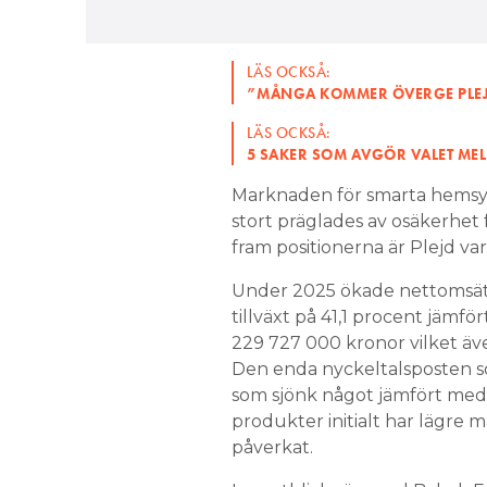
LÄS OCKSÅ:
”MÅNGA KOMMER ÖVERGE PLEJD
LÄS OCKSÅ:
5 SAKER SOM AVGÖR VALET MEL
Marknaden för smarta hemsyste
stort präglades av osäkerhet 
fram positionerna är Plejd v
Under 2025 ökade nettomsättn
tillväxt på 41,1 procent jämfö
229 727 000 kronor vilket äve
Den enda nyckeltalsposten s
som sjönk något jämfört med 
produkter initialt har lägre 
påverkat.