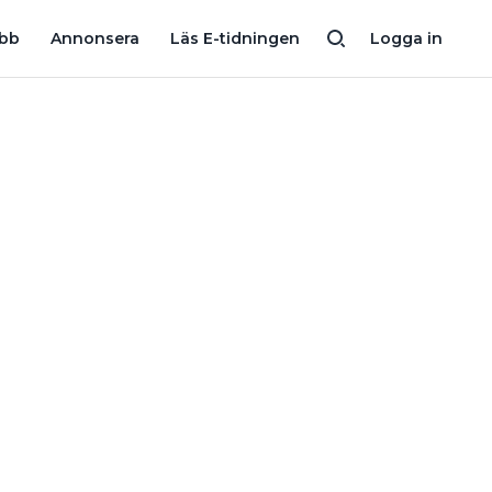
DÄRFÖR SKA DU KÖPA SOLCELLER OCH BATTERI SAMTIDIGT
obb
Annonsera
Läs E-tidningen
Logga in