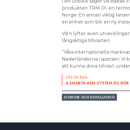
I en utblick säger vd Babak Es
produkten TRM-01, en termost
Norge. En annan viktig lanser
en enhet som blir en ny inst
Vd:n lyfter även utvecklingen
långsiktiga tillväxten.
”Våra internationella marknad
Nederländerna i spetsen. Vi b
att kunna driva tillväxt under
LÄS OCKSÅ:
6 SMARTA HEM-SYSTEM DU BÖR 
ELTEKNIK OCH INSTALLATION