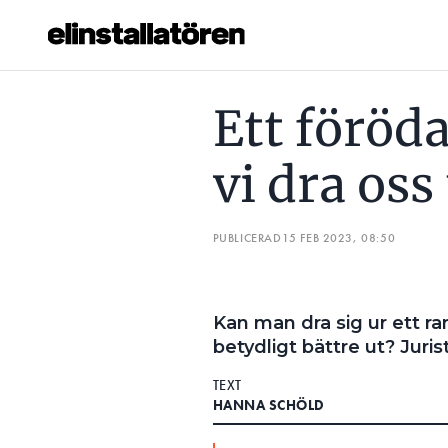
ETT FÖRÖDANDE AVTAL – KAN VI DRA OSS UR?
TILLV
Ett föröd
Prenumerera
vi dra oss
Hantera prenumeration
Lediga jobb
PUBLICERAD
15 FEB 2023, 08:50
Annonsera
Kan man dra sig ur ett r
Läs E-tidningen
betydligt bättre ut? Juri
TEXT
Om tidningen
HANNA SCHÖLD
Kontakt
Personuppgifter