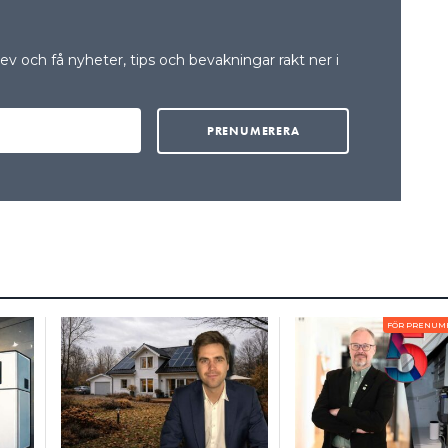
 rätt att säga upp avtalet i förtid, men det
treprenören har rätt att tacka nej till avrop. Det
v och få nyheter, tips och bevakningar rakt ner i
n tacka nej till beställningar som beställaren gör
 rätt att tacka nej till avrop är det viktigt att ni
t ”nej” kan ge. Det kan exempelvis framgå av
pat med en viss skadeståndsskyldighet, att ni
n eller någon annan påföljd. Det är med andra ord
r in i vad ett eventuellt nej ger för påföljder i just ert
onomiska helheten, kan ta ett affärsmässigt beslut.
TALT FÖR MATERIALPRISHÖJNINGARNA
FÖR PRENUM
etagen har tillgång till entreprenadjuridisk
.in.se.