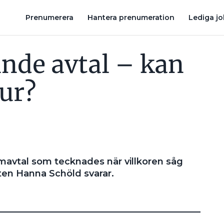
ÄXT TROTS PRESSADE MARGINALER – PLEJD VÄXER SNABBT I EUROPA
Prenumerera
Hantera prenumeration
Lediga j
ande avtal – kan
 ur?
amavtal som tecknades när villkoren såg
sten Hanna Schöld svarar.