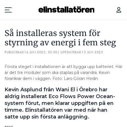
SÅ INSTALLERAS SYSTEM FÖR STYRNING AV ENERGI I FEM STEG
Så installeras system för
Prenumerera
styrning av energi i fem steg
PUBLICERAD
Hantera prenumeration
16 JUN 2025, 05:00
| UPPDATERAD
13 JUN 2025
Lediga jobb
Första steget i installationen är att bygga upp batteriet. Här
är det tre moduler som ska staplas på varandra. Kevin
förankrar dem i väggen. Foto: Lars-Göran Hedin
Annonsera
Kevin Asplund från Wani El i Örebro har
Läs E-tidningen
aldrig installerat Eco Flows Power Ocean-
system förut, men klarar uppgiften på en
timme. Elinstallatören var med när han
Om tidningen
satte upp sin första anläggning.
Kontakt
Personuppgifter