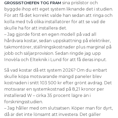
sina prislistor och
GROSSISTCHEFEN TOG FRAM
byggde ihop ett eget system liknande det i studien.
För att få det korrekt valde han sedan att ringa och
kolla med två olika installatörer för att se vad de
skulle ha för att installera det.
– Jag gjorde först en egen modell på vad all
hårdvara kostar, sedan uppskattning på elektriker,
takmontörer, ställningskostnader plus marginal på
jobb och säljarprovision. Sedan ringde jag upp
Inovèla och Elteknik i Lund för att få deras input.
Så vad kostar då ett system 2026? Om du enbart
skulle köpa motsvarande mängd paneler blev
kostnaden i snitt 103 500 kr efter grönt avdrag. Det
motsvarar en systemkostnad på 8,21 kronor per
installerad W – cirka 35 procent lägre än i
forskningsstudien.
– Jag håller med om slutsatsen. Köper man för dyrt,
då är det inte lönsamt att investera. Det gäller