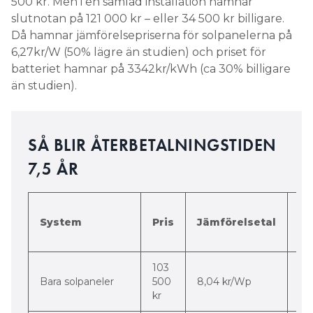
500 kr. Men i en samlad installation hamnar
slutnotan på 121 000 kr – eller 34 500 kr billigare.
Då hamnar jämförelsepriserna för solpanelerna på
6,27kr/W (50% lägre än studien) och priset för
batteriet hamnar på 3342kr/kWh (ca 30% billigare
än studien).
SÅ BLIR ÅTERBETALNINGSTIDEN
7,5 ÅR
Di
System
Pris
Jämförelsetal
m
st
103
-56
Bara solpaneler
500
8,04 kr/Wp
pr
kr