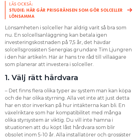
LÄS OCKSÅ:
mer än en dryg timme sedan han inledde arbetet.
STUDIE: HÄR GÅR PRISGRÄNSEN SOM GÖR SOLCELLER
LÖNSAMMA
Lönsamheten i solceller har aldrig varit så bra som
nu. En solcellsanläggning kan betala igen
investeringskostnaden på 7,5 år, det hävdar
solcellsgrossisten Senergias grundare Tim Ljungren
i den här artikeln. Här är hans tre råd till villaägare
Det har
inte
som planerar att investera i solceller.
gått
1. Välj rätt hårdvara
mycket
mer än
en
– Det finns flera olika typer av system man kan köpa
timme.
och de har olika styrning. Alla vet inte att just detta
Allt är
har en stor inverkan på hur intäkterna kan bli. En
klart
växelriktare som har kompatibilitet med många
och
olika styrsystem är viktig. Du vill inte hamna i
driftsatt.
situationen att du köpt låst hårdvara som blir
Foto:
Lars-
obsolet inom 5-10 år. Alla installatörer och grossister