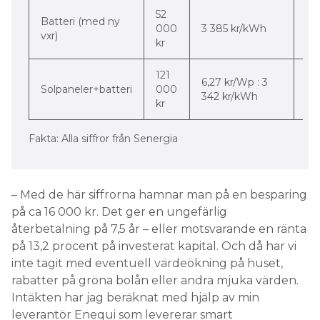
52
Batteri (med ny
-3
000
3 385 kr/kWh
vxr)
pr
kr
121
-50
6,27 kr/Wp : 3
Solpaneler+batteri
000
-4
342 kr/kWh
kr
pr
Fakta: Alla siffror från Senergia
– Med de här siffrorna hamnar man på en besparing
på ca 16 000 kr. Det ger en ungefärlig
återbetalning på 7,5 år – eller motsvarande en ränta
på 13,2 procent på investerat kapital. Och då har vi
inte tagit med eventuell värdeökning på huset,
rabatter på gröna bolån eller andra mjuka värden.
Intäkten har jag beräknat med hjälp av min
leverantör Enequi som levererar smart