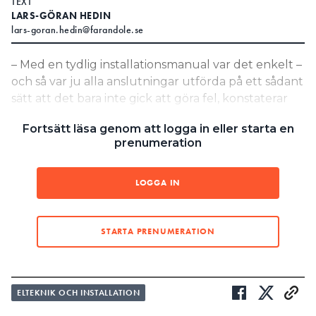
TEXT
LARS-GÖRAN HEDIN
Search for:
lars-goran.hedin@farandole.se
– Med en tydlig installationsmanual var det enkelt –
och så var ju alla anslutningar utförda på ett sådant
SEARCH
sätt att det bara inte gick att göra fel, konstaterar
Kevin Asplund när han installerat ett system för att
Fortsätt läsa genom att logga in eller starta en
styra och optimera energiförbrukningen.
prenumeration
Så här installerades systemet från Eco Flow – steg
för steg:
LOGGA IN
Stapla batterimodulerna på varandra
STARTA PRENUMERATION
Att bygga upp batteriet är enkelt.
De olika batterimodulerna är
Här är alla
parallellkopplade via fasta
förbindelser
kontaktdon – det är bara att ställa
mellan
ELTEKNIK OCH INSTALLATION
dit dem ovanpå varandra. Man kan
batterimodulerna