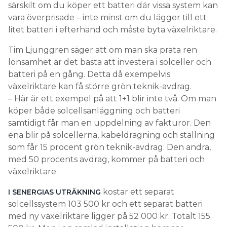
särskilt om du köper ett batteri där vissa system kan
vara överprisade – inte minst om du lägger till ett
litet batteri i efterhand och måste byta växelriktare.
Tim Ljunggren säger att om man ska prata ren
lönsamhet är det bästa att investera i solceller och
batteri på en gång. Detta då exempelvis
växelriktare kan få större grön teknik-avdrag.
– Här är ett exempel på att 1+1 blir inte två. Om man
köper både solcellsanläggning och batteri
samtidigt får man en uppdelning av fakturor. Den
ena blir på solcellerna, kabeldragning och ställning
som får 15 procent grön teknik-avdrag. Den andra,
med 50 procents avdrag, kommer på batteri och
växelriktare.
kostar ett separat
I SENERGIAS UTRÄKNING
solcellssystem 103 500 kr och ett separat batteri
med ny växelriktare ligger på 52 000 kr. Totalt 155