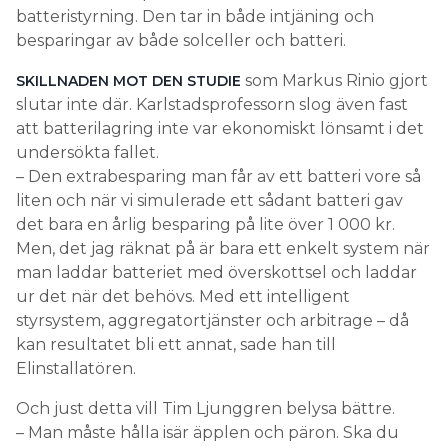
batteristyrning. Den tar in både intjäning och
besparingar av både solceller och batteri.
som Markus Rinio gjort
SKILLNADEN MOT DEN STUDIE
slutar inte där. Karlstadsprofessorn slog även fast
att batterilagring inte var ekonomiskt lönsamt i det
undersökta fallet.
– Den extrabesparing man får av ett batteri vore så
liten och när vi simulerade ett sådant batteri gav
det bara en årlig besparing på lite över 1 000 kr.
Men, det jag räknat på är bara ett enkelt system när
man laddar batteriet med överskottsel och laddar
ur det när det behövs. Med ett intelligent
styrsystem, aggregatortjänster och arbitrage – då
kan resultatet bli ett annat, sade han till
Elinstallatören.
Och just detta vill Tim Ljunggren belysa bättre.
– Man måste hålla isär äpplen och päron. Ska du