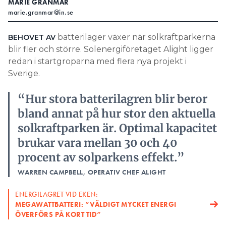
MARIE GRANMAR
marie.granmar@in.se
Search for:
batterilager växer när solkraftparkerna
BEHOVET AV
blir fler och större. Solenergiföretaget Alight ligger
SEARCH
redan i startgroparna med flera nya projekt i
Sverige.
“Hur stora batterilagren blir beror
bland annat på hur stor den aktuella
solkraftparken är. Optimal kapacitet
brukar vara mellan 30 och 40
procent av solparkens effekt.”
WARREN CAMPBELL, OPERATIV CHEF ALIGHT
ENERGILAGRET VID EKEN:
MEGAWATTBATTERI: ”VÄLDIGT MYCKET ENERGI
ÖVERFÖRS PÅ KORT TID”