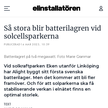
SÅ STORA BLIR BATTERILAGREN VID SOLCELLSPARKERNA
Så stora blir batterilagren vid
Prenumerera
solcellsparkerna
PUBLICERAD
Hantera prenumeration
14 MAR 2023, 10:59
Lediga jobb
Batterilagret på två megawatt. Foto Marie Granmar
Vid solkraftparken Eken utanför Linköping
Annonsera
har Alight byggt sitt första svenska
batterilager. Men det kommer att bli fler
Läs E-tidningen
framöver. Och för att solparkerna ska få
stabiliserande verkan i elnätet finns en
Om tidningen
optimal storlek.
Kontakt
TEXT
Personuppgifter