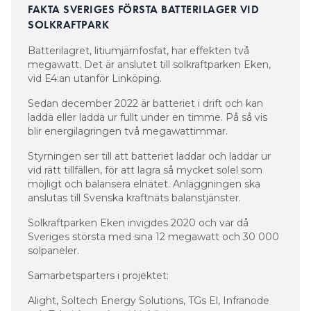
FAKTA SVERIGES FÖRSTA BATTERILAGER VID
SOLKRAFTPARK
Batterilagret, litiumjärnfosfat, har effekten två
megawatt. Det är anslutet till solkraftparken Eken,
vid E4:an utanför Linköping.
Sedan december 2022 är batteriet i drift och kan
ladda eller ladda ur fullt under en timme. På så vis
blir energilagringen två megawattimmar.
Styrningen ser till att batteriet laddar och laddar ur
vid rätt tillfällen, för att lagra så mycket solel som
möjligt och balansera elnätet. Anläggningen ska
anslutas till Svenska kraftnäts balanstjänster.
Solkraftparken Eken invigdes 2020 och var då
Sveriges största med sina 12 megawatt och 30 000
solpaneler.
Samarbetsparters i projektet:
Alight, Soltech Energy Solutions, TGs El, Infranode