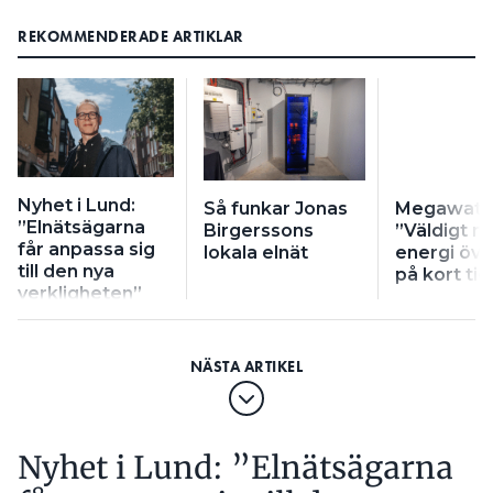
REKOMMENDERADE ARTIKLAR
Nyhet i Lund:
Så funkar Jonas
Megawattb
”Elnätsägarna
Birgerssons
”Väldigt m
får anpassa sig
lokala elnät
energi öve
till den nya
på kort tid
verkligheten”
Nyhet i Lund: ”Elnätsägarna