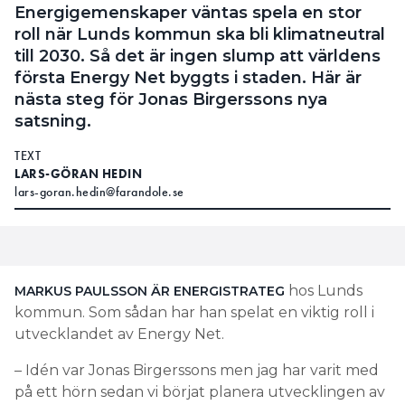
Energigemenskaper väntas spela en stor
roll när Lunds kommun ska bli klimatneutral
till 2030. Så det är ingen slump att världens
första Energy Net byggts i staden. Här är
nästa steg för Jonas Birgerssons nya
satsning.
TEXT
LARS-GÖRAN HEDIN
lars-goran.hedin@farandole.se
hos Lunds
MARKUS PAULSSON ÄR ENERGISTRATEG
kommun. Som sådan har han spelat en viktig roll i
utvecklandet av Energy Net.
– Idén var Jonas Birgerssons men jag har varit med
på ett hörn sedan vi börjat planera utvecklingen av