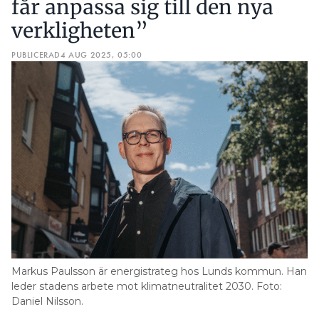
får anpassa sig till den nya
verkligheten”
PUBLICERAD
4 AUG 2025, 05:00
Markus Paulsson är energistrateg hos Lunds kommun. Han
leder stadens arbete mot klimatneutralitet 2030. Foto:
Daniel Nilsson.