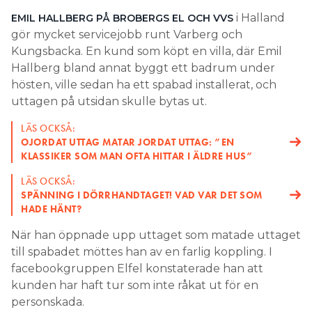
i Halland
EMIL HALLBERG PÅ BROBERGS EL
OCH VVS
Search for:
gör mycket servicejobb runt Varberg och
Kungsbacka. En kund som köpt en villa, där Emil
Hallberg bland annat byggt ett badrum under
SEARCH
hösten, ville sedan ha ett spabad installerat, och
uttagen på utsidan skulle bytas ut.
LÄS OCKSÅ:
OJORDAT UTTAG MATAR JORDAT UTTAG: ”EN
KLASSIKER SOM MAN OFTA HITTAR I ÄLDRE HUS”
LÄS OCKSÅ:
SPÄNNING I DÖRRHANDTAGET! VAD VAR DET SOM
HADE HÄNT?
När han öppnade upp uttaget som matade uttaget
till spabadet möttes han av en farlig koppling. I
facebookgruppen Elfel konstaterade han att
kunden har haft tur som inte råkat ut för en
personskada.