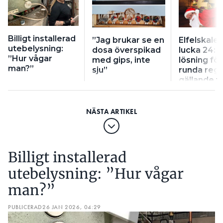
Billigt installerad
”Jag brukar se en
Elfelskale
utebelysning:
dosa överspikad
lucka 24: ”
”Hur vågar
med gips, inte
lösning för
man?”
sju”
runda regl
gällande f
installatio
Billigt installerad
utebelysning: ”Hur vågar
man?”
PUBLICERAD
26 JAN 2026, 04:29