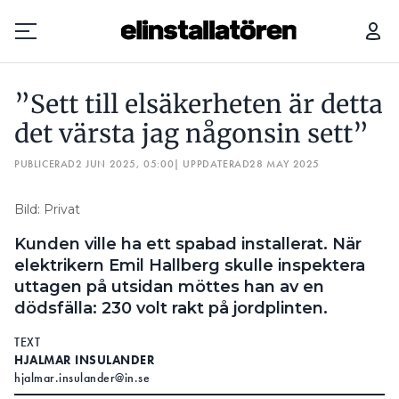
”SETT TILL ELSÄKERHETEN ÄR DETTA DET VÄRSTA JAG NÅGONSIN SETT”
”Sett till elsäkerheten är detta
Prenumerera
det värsta jag någonsin sett”
PUBLICERAD
Hantera prenumeration
2 JUN 2025, 05:00
| UPPDATERAD
28 MAY 2025
Lediga jobb
Bild: Privat
Kunden ville ha ett spabad installerat. När
Annonsera
elektrikern Emil Hallberg skulle inspektera
uttagen på utsidan möttes han av en
Läs E-tidningen
dödsfälla: 230 volt rakt på jordplinten.
TEXT
Om tidningen
HJALMAR INSULANDER
Kontakt
hjalmar.insulander@in.se
Personuppgifter