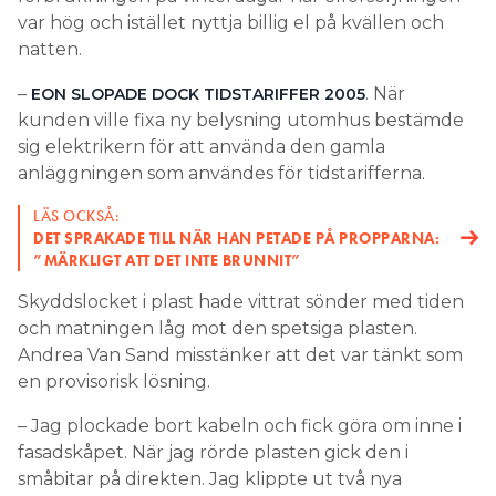
var hög och istället nyttja billig el på kvällen och
natten.
–
. När
EON SLOPADE DOCK TIDSTARIFFER 2005
kunden ville fixa ny belysning utomhus bestämde
sig elektrikern för att använda den gamla
anläggningen som användes för tidstarifferna.
LÄS OCKSÅ:
DET SPRAKADE TILL NÄR HAN PETADE PÅ PROPPARNA:
”MÄRKLIGT ATT DET INTE BRUNNIT”
Skyddslocket i plast hade vittrat sönder med tiden
och matningen låg mot den spetsiga plasten.
Andrea Van Sand misstänker att det var tänkt som
en provisorisk lösning.
– Jag plockade bort kabeln och fick göra om inne i
fasadskåpet. När jag rörde plasten gick den i
småbitar på direkten. Jag klippte ut två nya