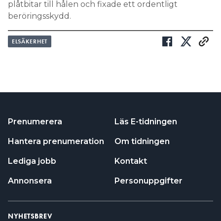
plåtbitar till hålen och fixade ett ordentligt
beröringsskydd.
ELSÄKERHET
Prenumerera
Läs E-tidningen
Hantera prenumeration
Om tidningen
Lediga jobb
Kontakt
Annonsera
Personuppgifter
NYHETSBREV