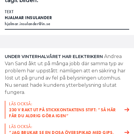
tagit bilden.
TEXT
HJALMAR INSULANDER
hjalmar.insulander@in.se
Andrea
UNDER VINTERHALVÅRET HAR
ELEKTRIKERN
Van Sand åkt ut på många jobb där samma typ av
problem har uppstått: nämligen att en säkring har
löst ut på grund av fel på belysningen utomhus.
Nu senast hade kundens ytterbelysning slutat
fungera.
LÄS OCKSÅ:
230 V RAKT UT PÅ STICKKONTAKTENS STIFT: ”SÅ HÄR
FÅR DU ALDRIG GÖRA IGEN”
LÄS OCKSÅ:
”JAG BRUKAR SE EN DOSA ÖVERSPIKAD MED GIPS,