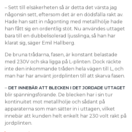
– Sett till elsäkerheten så är detta det värsta jag
någonsin sett, eftersom det är en dödsfälla rakt av.
Hade han satt in någonting med metallhölje hade
han fått sig en ordentlig stöt. Nu användes uttaget
bara till en dubbelisolerad ljusslinga, så han har
klarat sig, säger Emil Hallberg.
De bruna trådarna, fasen, är konstant belastade
med 230V och ska ligga på L-plinten. Dock räckte
inte den inkommande tråden hela vägen till L, och
man har har använt jordplinten till att skarva fasen.
–
DET INNEBÄR ATT BLECKEN I DET JORDADE UTTAGET
blir spänningsförande. De blecken har i sin tur
kontinuitet mot metallhölje och sådant på
apparaterna som man sätter in i uttagen, vilket
innebär att kunden helt enkelt har 230 volt rakt på
jordplinten.