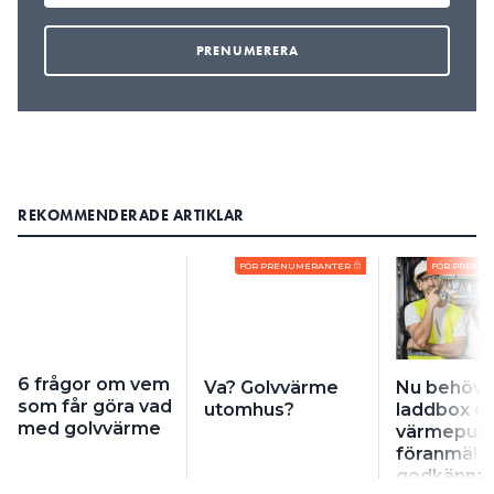
REKOMMENDERADE ARTIKLAR
FÖR PRENUMERANTER
FÖR PRENU
6 frågor om vem
Va? Golvvärme
Nu behöve
som får göra vad
utomhus?
laddbox o
med golvvärme
värmepu
föranmäla
godkänna