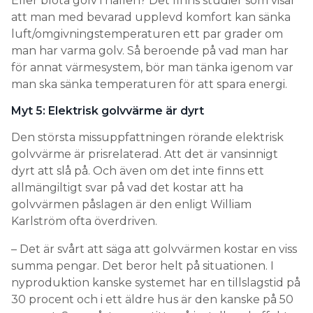
Eller blöta golv i hallen? Det finns studier som visar
att man med bevarad upplevd komfort kan sänka
luft/omgivningstemperaturen ett par grader om
man har varma golv. Så beroende på vad man har
för annat värmesystem, bör man tänka igenom var
man ska sänka temperaturen för att spara energi.
Myt 5: Elektrisk golvvärme är dyrt
Den största missuppfattningen rörande elektrisk
golvvärme är prisrelaterad. Att det är vansinnigt
dyrt att slå på. Och även om det inte finns ett
allmängiltigt svar på vad det kostar att ha
golvvärmen påslagen är den enligt William
Karlström ofta överdriven.
– Det är svårt att säga att golvvärmen kostar en viss
summa pengar. Det beror helt på situationen. I
nyproduktion kanske systemet har en tillslagstid på
30 procent och i ett äldre hus är den kanske på 50