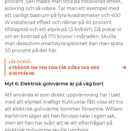
procent. Sen måste man titta på installerad effekt,
isolering och så vidare. Tar man ett exempel med
ett vanligt badrum på fyra kvadratmeter och 400
W installerad effekt och räknar på 40 procent
tillslagstid och ett elpris på 1,5 kr/kWh. Då pratar vi
om en kostnad på 170 kronor i månaden. Skulle
man dessutom smartstyra systemet kan man spara
30 procent på det här.
LÄS OCKSÅ:
6 FRÅGOR OM VEM SOM FÅR GÖRA VAD MED
GOLVVÄRME
Myt 6: Elektrisk golvvärme är på väg bort
Att använda el som direkt uppvärmning har i takt
med att elpriset kraftigt fluktuerar fått vissa att tro
att elektrisk golvvärme kommer försvinna. William
Karlström säger att han förvisso talar i egen sak,
men att han har svårt att se att efterfrågan på
elektrisk golvvärme skulle upphöra.