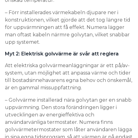
önskad temperatur.
– Förr installerades värmekabeln djupare ner i
konstruktionen, vilket gjorde att det tog längre tid
för uppvärmningen att få effekt. Numera lägger
man oftast kabeln närmre golvytan, vilket snabbar
upp systemet.
Myt 2: Elektrisk golvvärme är svår att reglera
Att elektriska golvvärmeanläggningar är ett på/av-
system, utan möjlighet att anpassa värme och tider
till bostadsinnehavarens egna behov och önskemål,
är en gammal missuppfattning.
– Golvvärme installerad nära golvytan ger en snabb
uppvärmning. Den stora förändringen ligger i
utvecklingen av energieffektiva och
användarvänliga termostater. Numera finns
golvvärmetermostater som låter användaren lägga
in sina egna tidsprogram, så att värmen är på endast