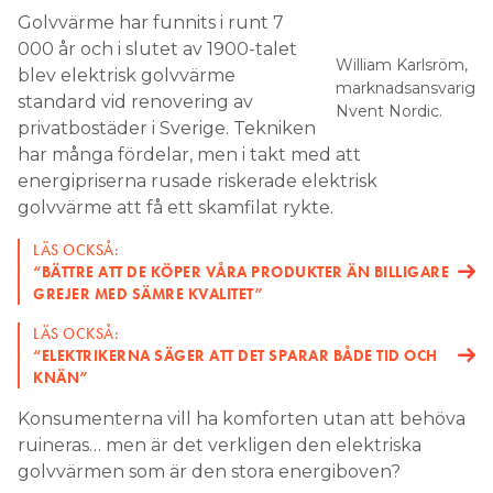
Golvvärme har funnits i runt 7
Search for:
000 år och i slutet av 1900-talet
William Karlsröm,
blev elektrisk golvvärme
marknadsansvarig
standard vid renovering av
Nvent Nordic.
privatbostäder i Sverige. Tekniken
SEARCH
har många fördelar, men i takt med att
energipriserna rusade riskerade elektrisk
golvvärme att få ett skamfilat rykte.
LÄS OCKSÅ:
“BÄTTRE ATT DE KÖPER VÅRA PRODUKTER ÄN BILLIGARE
GREJER MED SÄMRE KVALITET”
LÄS OCKSÅ:
“ELEKTRIKERNA SÄGER ATT DET SPARAR BÅDE TID OCH
KNÄN”
Konsumenterna vill ha komforten utan att behöva
ruineras… men är det verkligen den elektriska
golvvärmen som är den stora energiboven?