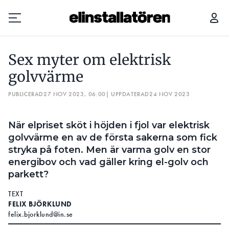
SEX MYTER OM ELEKTRISK GOLVVÄRME
Sex myter om elektrisk
Prenumerera
golvvärme
PUBLICERAD
Hantera prenumeration
27 NOV 2023, 06:00
| UPPDATERAD
24 NOV 2023
Lediga jobb
När elpriset sköt i höjden i fjol var elektrisk
golvvärme en av de första sakerna som fick
Annonsera
stryka på foten. Men är varma golv en stor
energibov och vad gäller kring el-golv och
Läs E-tidningen
parkett?
TEXT
Om tidningen
FELIX BJÖRKLUND
Kontakt
felix.bjorklund@in.se
Personuppgifter