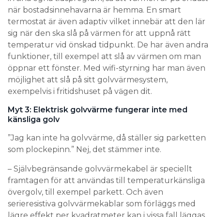
när bostadsinnehavarna är hemma. En smart
termostat är även adaptiv vilket innebär att den lär
sig när den ska slå på värmen för att uppnå rätt
temperatur vid önskad tidpunkt. De har även andra
funktioner, till exempel att slå av värmen om man
öppnar ett fönster. Med wifi-styrning har man även
möjlighet att slå på sitt golvvärmesystem,
exempelvis i fritidshuset på vägen dit.
Myt 3: Elektrisk golvvärme fungerar inte med
känsliga golv
”Jag kan inte ha golvvärme, då ställer sig parketten
som plockepinn.” Nej, det stämmer inte.
– Självbegränsande golvvärmekabel är speciellt
framtagen för att användas till temperaturkänsliga
övergolv, till exempel parkett. Och även
serieresistiva golvvärmekablar som förläggs med
lägre effekt per kvadratmeter kan i vissa fall läggas