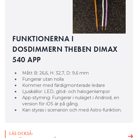
Fungerar utan nolla
Kommer med färdigmonterade ledare
Ljuskällor: LED, glöd- och halogenlampor
App-styrning: Fungerar i nuläget i Android, en
version för iOS är på gång.
Kan styras i scenarion och med Astro-funktion.
LÄS OCKSÅ:
10 HÖJDPUNKTER FRÅN ELFACK
Fem snabba
– DEN ÄR ENKEL ATT INSTALLERA.
knapptryck, ställ in lägsta värdet – sen är den igång.
Det enda du behöver är en fjäder. De flesta
elektriker har en Schneider- eller Elko-fjäder med
sig.
Det säger Oskar
Mellanmyr säljare på
Theben under
Elmässan i Stockholm