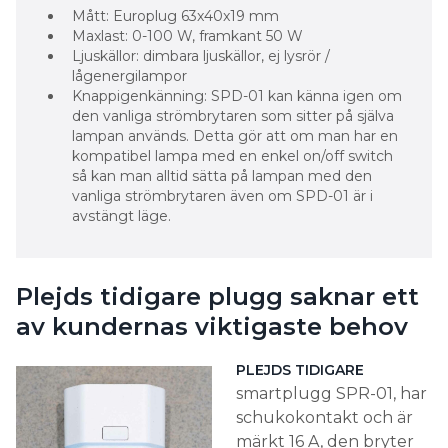
Knappigenkänning: SPD-01 kan känna igen om
den vanliga strömbrytaren som sitter på själva
lampan används. Detta gör att om man har en
kompatibel lampa med en enkel on/off switch
så kan man alltid sätta på lampan med den
vanliga strömbrytaren även om SPD-01 är i
avstängt läge.
Plejds tidigare plugg saknar ett
av kundernas viktigaste behov
PLEJDS TIDIGARE
smartplugg SPR-01, har
schukokontakt och är
märkt 16 A, den bryter
strömmen och har alla
andra smarta funktioner
från Plejd, som astrour