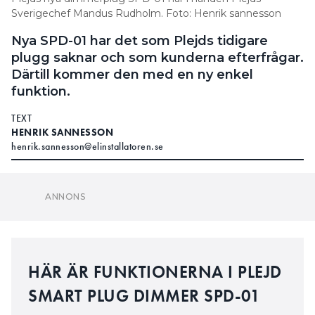
Sverigechef Mandus Rudholm. Foto: Henrik sannesson
Nya SPD-01 har det som Plejds tidigare
plugg saknar och som kunderna efterfrågar.
Därtill kommer den med en ny enkel
funktion.
TEXT
HENRIK SANNESSON
henrik.sannesson@elinstallatoren.se
HÄR ÄR FUNKTIONERNA I PLEJD
SMART PLUG DIMMER SPD-01
Mått: Europlug 63x40x19 mm
Maxlast: 0-100 W, framkant 50 W
Ljuskällor: dimbara ljuskällor, ej lysrör /
lågenergilampor