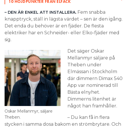
där dimmern Dimax 540
App var nominerad till
Bästa elnyhet.
Dimmerns litenhet är
något han framhåller.
Oskar Mellanmyr, säljare
Theben.
– Du kan få in flera
stycken i samma dosa bakom en strömbrytare. Och
nu med appen kan du också låta dem tala med
varandra och skapa scenarion.
LÄS OCKSÅ:
ELEKTROSKUTT VINNER BÄSTA ELNYHET FÖR TREDJE
GÅNGEN
LÄS OCKSÅ:
ALLT OM STRÖMBRYTARE,
VÄGGUTTAG OCH DIMMER
KOSTNADSBESPARING ÄR
viktig
EN