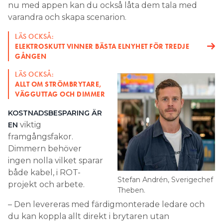
framgångsfakor.
Dimmern behöver
ingen nolla vilket sparar
både kabel, i ROT-
Stefan Andrén, Sverigechef
projekt och arbete.
Theben.
– Den levereras med färdigmonterade ledare och
du kan koppla allt direkt i brytaren utan
snabbkopplingar, det säger Stefan Andrén,
Sverigechef på Theben.
PRODUKTER
Prenumerera
Läs E-tidningen
Hantera prenumeration
Om tidningen