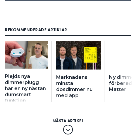
REKOMMENDERADE ARTIKLAR
Plejds nya
Marknadens
Ny dimme
dimmerplugg
minsta
förberedd
har en ny nästan
dosdimmer nu
Matter
dumsmart
med app
funktion