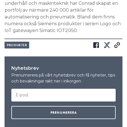
underhåll och maskinteknik har Conrad skapat en
Search for:
portfölj av närmare 240 000 artiklar för
automatisering och pneumatik. Bland dem finns
numera också Siemens produkter i serien Logo och
IoT gatewayen Simatic IOT2050.
SEARCH
PRODUKTER
Nyhetsbrev
Prenumerera på vårt nyhetsbrev och få nyheter, tips
och bevakningar rakt ner i inkorgen