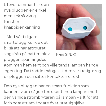
funktion –
knappigenkänning
– Med vår tidigare
smartplugg kunde det
bli så att när astrouret
slog ifrån på natten blev
Plejd SPD-01
pluggen spänningslös.
Kom man hem sent och ville tända lampan hände
ingenting. Då trodde många att den var trasig, drog
ur pluggen och satte i kontakten direkt.
Den nya pluggen har en smart funktion som
känner av om någon försöker tända lampan med
den vanliga strömbrytaren på lampan – allt för att
förhindra att användare överlistar sig själva.
– Det fina med den här nya modellen är att den
alltid tänder när man trycker på knappen, oavsett
om astrouret slagit ifrån.