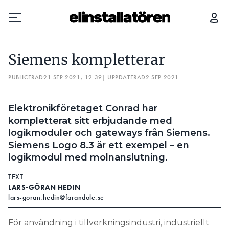
PLEJDS NYA DIMMERPLUGG HAR EN NY NÄSTAN DUMSMART FUNKTION
MAR
Siemens kompletterar
Prenumerera
PUBLICERAD
21 SEP 2021, 12:39
| UPPDATERAD
2 SEP 2021
Hantera prenumeration
Elektronikföretaget Conrad har
Lediga jobb
kompletterat sitt erbjudande med
logikmoduler och gateways från Siemens.
Annonsera
Siemens Logo 8.3 är ett exempel – en
logikmodul med molnanslutning.
Läs E-tidningen
TEXT
LARS-GÖRAN HEDIN
lars-goran.hedin@farandole.se
Om tidningen
Kontakt
För användning i tillverkningsindustri, industriellt
Personuppgifter