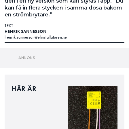
HÄR ÄR
FUNKTIONERNA I
DOSDIMMERN THEBEN DIMAX
540 APP
Mått B: 26,6, H: 32,7, D: 9,6 mm