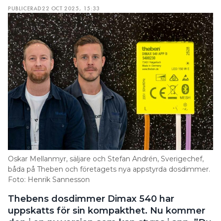
Oskar Mellanmyr, säljare och Stefan Andrén, Sverigechef,
båda på Theben och företagets nya appstyrda dosdimmer.
Foto: Henrik Sannesson
Thebens dosdimmer Dimax 540 har
uppskatts för sin kompakthet. Nu kommer
den i en ny version som kan styras i app. ”Du
kan få in flera stycken i samma dosa bakom
en strömbrytare.”
TEXT
HENRIK SANNESSON
henrik.sannesson@elinstallatoren.se