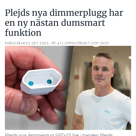
Plejds nya dimmerplugg har
en ny nästan dumsmart
funktion
PUBLICERAD
23 OCT 2025, 09:41
| UPPDATERAD
7 NOV 2025
Plejds nya dimmerplug SPD-01 här i handen Plejds