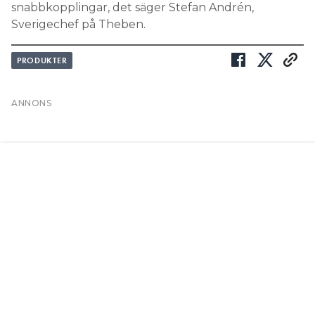
Lediga jobb
Kontakt
Annonsera
Personuppgifter
NYHETSBREV
Prenumerera på vårt nyhetsbrev och få nyheter,
tips och bevakningar rakt ner i inkorgen