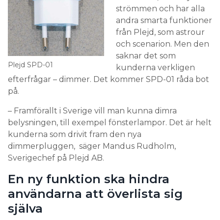
och scenarion. Men den
saknar det som
Plejd SPD-01
kunderna verkligen
efterfrågar – dimmer. Det kommer SPD-01 råda bot
på.
– Framförallt i Sverige vill man kunna dimra
belysningen, till exempel fönsterlampor. Det är helt
kunderna som drivit fram den nya
dimmerpluggen, säger Mandus Rudholm,
Sverigechef på Plejd AB.
En ny funktion ska hindra
användarna att överlista sig
själva
Utöver dimmer har den
nya pluggen en enkel
men ack så viktig