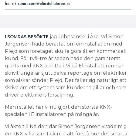
henrik.sannesson@elinstallatoren.se
jag Johnsons el i Åre. Vd Simon
I SOMRAS BESÖKTE
Jörgensen hade berättat om en installation med
Plejd som företaget skulle göra åt en kommersiell
kund. För två–tre år sedan hade den garanterat
gjorts med KNX och Dali. Vi på Elinstallatören har
skrivit ungefär sjuttioelva reportage om elektriker
som älskar sönder Plejd. Det faller sig naturligt att
skriva om ett system som kunderna gillar och som
driver elektrikers försäljning.
Men i stället har vi nu gjort den största KNX-
specialen i Elinstallatören på många år.
Vi åkte till Nälden där Simon Jörgensen visade mig
en KNX-villa som fick mig att förstå hur det smarta