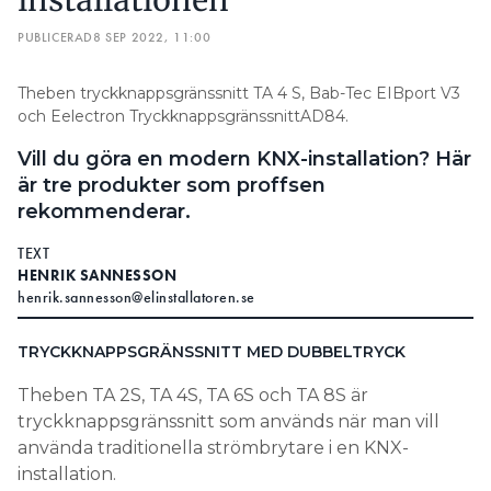
installationen
PUBLICERAD
8 SEP 2022, 11:00
Theben tryckknappsgränssnitt TA 4 S, Bab-Tec EIBport V3
och Eelectron TryckknappsgränssnittAD84.
Vill du göra en modern KNX-installation? Här
är tre produkter som proffsen
rekommenderar.
TEXT
HENRIK SANNESSON
henrik.sannesson@elinstallatoren.se
TRYCKKNAPPSGRÄNSSNITT MED DUBBELTRYCK
Theben TA 2S, TA 4S, TA 6S och TA 8S är
tryckknappsgränssnitt som används när man vill
använda traditionella strömbrytare i en KNX-
installation.