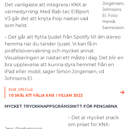
Jörgensen,
Det vanligaste att integrera i KNX är
Johnsons
värmestyrning. Med Bab-tec EIBport
El. Foto:
V3 går det att knyta ihop nästan vad
Henrik
som helst.
Sannesson
– Det går att flytta ljudet från Spotify till din stereo
hemma när du tänder ljuset. Vi kan få in
jordfelsövervakning och mycket annat.
Visualiseringen är nästan ett måste i dag. Det blir en
bra upplevelse att kunna styra hemmet från en
iPad eller mobil, säger Simon Jörgensen, vd
Johnsons El.
KNX-SPECIAL
10 SKÄL ATT VÄLJA KNX I VILLAN 2022
MYCKET TRYCKKNAPPSGRÄNSSNITT FÖR PENGARNA
– Det är mycket snack
om priset för KNX-
Jens Abrahamsson,