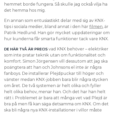
hemmet borde fungera. Så skulle jag också vilja ha
det hemma hos mig.
En annan som entusiastiskt delar med sig av KNX-
tips i sociala medier, bland annat i den här
filmen
, är
Patrik Hedlund. Han gör mycket uppdateringar om
hur kunderna får smarta funktioner tack vare KNX.
vad KNX behöver – elektriker
DE HÄR TVÅ ÄR PRECIS
som inte pratar teknik utan om funktionalitet och
komfort. Simon Jörgensen vill dessutom att jag ska
poängtera att han och Johnsons el inte är några
fanboys. De installerar Plejdpuckar till höger och
vänster medan KNX-jobben bara blir några stycken
om året. De två systemen är helt olika och fyller
helt olika behov, menar han. Och det har han helt
rätt i. Problemet är bara att många vet vad Plejd är
bra på men få kan säga detsamma om KNX. Om det
ska bli några nya KNX-installationer i villor måste