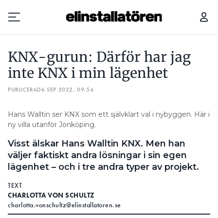
KNX-GURUN: DÄRFÖR HAR JAG INTE KNX I MIN LÄGENHET
TRE
KNX-gurun: Därför har jag
Prenumerera
inte KNX i min lägenhet
PUBLICERAD
Hantera prenumeration
6 SEP 2022, 09:54
Lediga jobb
Hans Walltin ser KNX som ett självklart val i nybyggen. Här i
ny villa utanför Jönköping.
Annonsera
Visst älskar Hans Walltin KNX. Men han
väljer faktiskt andra lösningar i sin egen
Läs E-tidningen
lägenhet – och i tre andra typer av projekt.
TEXT
Om tidningen
CHARLOTTA VON SCHULTZ
Kontakt
charlotta.vonschultz@elinstallatoren.se
Personuppgifter