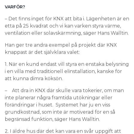
VARFÖR?
– Det finns inget för KNX att bita i. Lägenheten är en
etta på 25 kvadrat och vi kan varken styra värme,
ventilation eller solavskärmning, säger Hans Walltin.
Han ger tre andra exempel på projekt där KNX
knappast är det självklara valet:
1. När en kund endast vill styra en enstaka belysning
i en villa med traditionell elinstallation, kanske för
att kunna dimra köksön.
– Att dra in KNX där skulle vara tokerier, om man
inte planerar några framtida utökningar eller
förändringar i huset. Systemet har ju en viss
grundkostnad, som inte är motiverad för en så
begränsad funktion, säger Hans Walltin.
2. I äldre hus där det kan vara en svår uppgift att