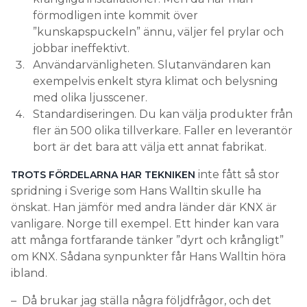
förmodligen inte kommit över
”kunskapspuckeln” ännu, väljer fel prylar och
jobbar ineffektivt.
Användarvänligheten. Slutanvändaren kan
exempelvis enkelt styra klimat och belysning
med olika ljusscener.
Standardiseringen. Du kan välja produkter från
fler än 500 olika tillverkare. Faller en leverantör
bort är det bara att välja ett annat fabrikat.
inte fått så stor
TROTS FÖRDELARNA HAR TEKNIKEN
spridning i Sverige som Hans Walltin skulle ha
önskat. Han jämför med andra länder där KNX är
vanligare. Norge till exempel. Ett hinder kan vara
att många fortfarande tänker ”dyrt och krångligt”
om KNX. Sådana synpunkter får Hans Walltin höra
ibland.
– Då brukar jag ställa några följdfrågor, och det