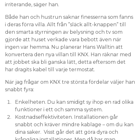
irriterande, säger han.
Både han och hustrun saknar finesserna som fanns
i deras förra villa. Allt från ”släck allt-knappen” till
den smarta styrningen av belysning och tv som
gjorde att huset verkade vara bebott även när
ingen var hemma. Nu planerar Hans Walltin att
konvertera den nya villan till KNX. Han räknar med
att jobbet ska bli ganska lätt, detta eftersom det
har dragits kabel till varje termostat.
När jag frågar om KNX tre största fördelar väljer han
snabbt fyra:
Enkelheten. Du kan smidigt sy ihop en rad olika
funktioner i ett och samma system
.
Kostnadseffektiviteten. Installationen går
snabbt och kräver mindre kablage – om du kan
dina saker. Visst går det att göra dyra och
krångliga installationer. Men då har man