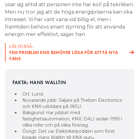
visar sig alltid att personen inte har koll på tekniken.
Men nu tror jag att de höga energipriserna kan öka
intresset. Vi har varit vana vid billig el, men i
framtiden behövs smart styrning för att använda
energin mer effektivt, säger han.
LÄS OCKSÅ:
FEM PROBLEM KNX BEHÖVER LÖSA FÖR ATT FÅ NYA
FANS
FAKTA: HANS WALLTIN
Ort: Lund.
Nuvarande jobb: Säljare på Theben Electronics
och KNX-utbildare på INSU.
Bakgrund: Har jobbat med
fastighetsautomation, KNX, DALI sedan 1995 i
olika roller och på olika företag.
Övrigt: Det var Elektrikerpodden som först
korade Hans Walltin till KNX-guru.