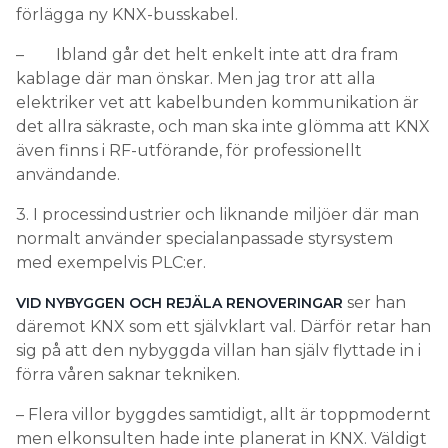
förlägga ny KNX-busskabel.
– Ibland går det helt enkelt inte att dra fram
kablage där man önskar. Men jag tror att alla
elektriker vet att kabelbunden kommunikation är
det allra säkraste, och man ska inte glömma att KNX
även finns i RF-utförande, för professionellt
användande.
3. I processindustrier och liknande miljöer där man
normalt använder specialanpassade styrsystem
med exempelvis PLC:er.
ser han
VID NYBYGGEN OCH REJÄLA RENOVERINGAR
däremot KNX som ett självklart val. Därför retar han
sig på att den nybyggda villan han själv flyttade in i
förra våren saknar tekniken.
– Flera villor byggdes samtidigt, allt är toppmodernt
men elkonsulten hade inte planerat in KNX. Väldigt