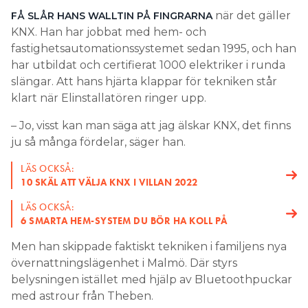
när det gäller
FÅ SLÅR HANS WALLTIN PÅ FINGRARNA
Search for:
KNX. Han har jobbat med hem- och
fastighetsautomationssystemet sedan 1995, och han
har utbildat och certifierat 1000 elektriker i runda
slängar. Att hans hjärta klappar för tekniken står
SEARCH
klart när Elinstallatören ringer upp.
– Jo, visst kan man säga att jag älskar KNX, det finns
ju så många fördelar, säger han.
LÄS OCKSÅ:
10 SKÄL ATT VÄLJA KNX I VILLAN 2022
LÄS OCKSÅ:
6 SMARTA HEM-SYSTEM DU BÖR HA KOLL PÅ
Men han skippade faktiskt tekniken i familjens nya
övernattningslägenhet i Malmö. Där styrs
belysningen istället med hjälp av Bluetoothpuckar
med astrour från Theben.