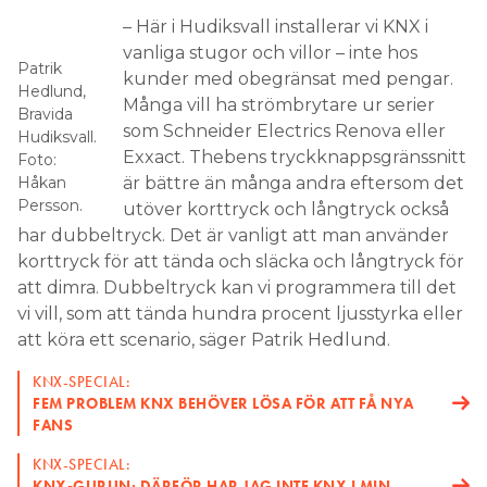
– Här i Hudiksvall installerar vi KNX i
vanliga stugor och villor – inte hos
Patrik
kunder med obegränsat med pengar.
Hedlund,
Många vill ha strömbrytare ur serier
Bravida
som Schneider Electrics Renova eller
Hudiksvall.
Exxact. Thebens tryckknappsgränssnitt
Foto:
Håkan
är bättre än många andra eftersom det
Persson.
utöver korttryck och långtryck också
har dubbeltryck. Det är vanligt att man använder
korttryck för att tända och släcka och långtryck för
att dimra. Dubbeltryck kan vi programmera till det
vi vill, som att tända hundra procent ljusstyrka eller
att köra ett scenario, säger Patrik Hedlund.
KNX-SPECIAL:
FEM PROBLEM KNX BEHÖVER LÖSA FÖR ATT FÅ NYA
FANS
KNX-SPECIAL:
KNX-GURUN: DÄRFÖR HAR JAG INTE KNX I MIN