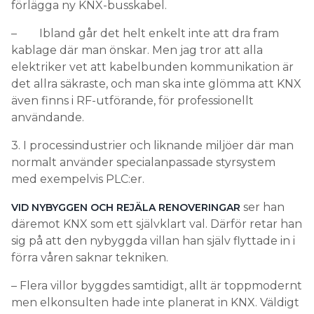
förlägga ny KNX-busskabel.
– Ibland går det helt enkelt inte att dra fram
kablage där man önskar. Men jag tror att alla
elektriker vet att kabelbunden kommunikation är
det allra säkraste, och man ska inte glömma att KNX
även finns i RF-utförande, för professionellt
användande.
3. I processindustrier och liknande miljöer där man
normalt använder specialanpassade styrsystem
med exempelvis PLC:er.
ser han
VID NYBYGGEN OCH REJÄLA RENOVERINGAR
däremot KNX som ett självklart val. Därför retar han
sig på att den nybyggda villan han själv flyttade in i
förra våren saknar tekniken.
– Flera villor byggdes samtidigt, allt är toppmodernt
men elkonsulten hade inte planerat in KNX. Väldigt