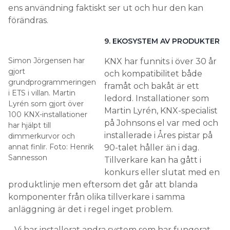
ens användning faktiskt ser ut och hur den kan
förändras.
9. EKOSYSTEM AV PRODUKTER
Simon Jörgensen har
KNX har funnits i över 30 år
gjort
och kompatibilitet både
grundprogrammeringen
framåt och bakåt är ett
i ETS i villan. Martin
ledord. Installationer som
Lyrén som gjort över
Martin Lyrén, KNX-specialist
100 KNX-installationer
på Johnsons el var med och
har hjälpt till
installerade i Åres pistar på
dimmerkurvor och
annat finlir. Foto: Henrik
90-talet håller än i dag.
Sannesson
Tillverkare kan ha gått i
konkurs eller slutat med en
produktlinje men eftersom det går att blanda
komponenter från olika tillverkare i samma
anläggning är det i regel inget problem.
– Vi har installerat andra system som har fungerat