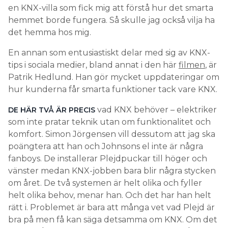
en KNX-villa som fick mig att förstå hur det smarta
hemmet borde fungera. Så skulle jag också vilja ha
det hemma hos mig.
En annan som entusiastiskt delar med sig av KNX-
tips i sociala medier, bland annat i den här
filmen
, är
Patrik Hedlund. Han gör mycket uppdateringar om
hur kunderna får smarta funktioner tack vare KNX.
vad KNX behöver – elektriker
DE HÄR TVÅ ÄR PRECIS
som inte pratar teknik utan om funktionalitet och
komfort. Simon Jörgensen vill dessutom att jag ska
poängtera att han och Johnsons el inte är några
fanboys. De installerar Plejdpuckar till höger och
vänster medan KNX-jobben bara blir några stycken
om året. De två systemen är helt olika och fyller
helt olika behov, menar han. Och det har han helt
rätt i. Problemet är bara att många vet vad Plejd är
bra på men få kan säga detsamma om KNX. Om det