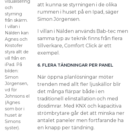
visualisering
att kunna se styrningen i de olika
och
rummen i huset på en Ipad, säger
styrning
Simon Jörgensen.
från skärm.
I villan i
I villan i Nälden används Bab-tec men
Nälden kan
samma typ av teknik finns från flera
Agnes och
Kristofer
tillverkare, Comfort Click är ett
styra allt de
exempel.
vill från en
iPad. På
6. FLERA TÄNDNINGAR PER PANEL
bilden:
När öppna planlösningar möter
Simon
Jörgensen,
trenden med allt fler ljuskällor blir
vd för
det många flärpar både i en
Johnsons el
traditionell elinstallation och med
(Agnes
dosdimrar. Med KNX och kapacitiva
som bor i
strömbrytare går det att minska ner
huset är
antalet paneler men fortfarande ha
Simons
en knapp per tändning.
syster).