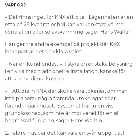
VARFÖR?
– Det finns inget för KNX att bita i. Lägenheten är en
etta på 25 kvadrat och vi kan varken styra värme,
ventilation eller solavskärmning, säger Hans Walltin.
Han ger tre andra exempel på projekt där KNX
knappast är det självklara valet:
1. När en kund endast vill styra en enstaka belysning
i en villa med traditionell elinstallation, kanske för
att kunna dimra köksön.
– Att dra in KNX där skulle vara tokerier, om man
inte planerar några framtida utökningar eller
förändringar i huset. Systemet har ju en viss
grundkostnad, som inte är motiverad för en så
begränsad funktion, säger Hans Walltin.
2. I äldre hus där det kan vara en svår uppgift att