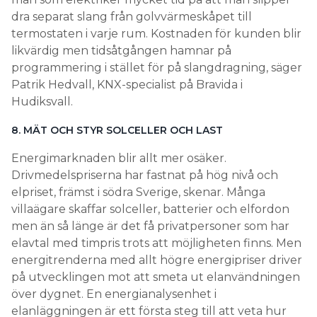
dra separat slang från golvvärmeskåpet till
termostaten i varje rum. Kostnaden för kunden blir
likvärdig men tidsåtgången hamnar på
programmering i stället för på slangdragning, säger
Patrik Hedvall, KNX-specialist på Bravida i
Hudiksvall.
8. MÄT OCH STYR SOLCELLER OCH LAST
Energimarknaden blir allt mer osäker.
Drivmedelspriserna har fastnat på hög nivå och
elpriset, främst i södra Sverige, skenar. Många
villaägare skaffar solceller, batterier och elfordon
men än så länge är det få privatpersoner som har
elavtal med timpris trots att möjligheten finns. Men
energitrenderna med allt högre energipriser driver
på utvecklingen mot att smeta ut elanvändningen
över dygnet. En energianalysenhet i
elanläggningen är ett första steg till att veta hur