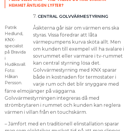
HEMMET ÄNTLIGEN LYFTER?
7.
CENTRAL GOLVVÄRMESTYRNING
Patrik
Åsikterna går isär om värmen ens ska
Hedlund,
styras. Vissa föredrar att låta
KNX-
värmepumpens kurva sköta allt. Men
specialist
om kunden till exempel vill ha svalare i
på Bravida
sovrummet eller varmare i tv-rummet
i
kan central styrning lösa det.
Hudiksvall.
Golvvärmestyrning med KNX sparar
Foto:
Håkan
både in kostnaden för termostater i
Persson.
varje rum och det blir snyggare med
färre elmojänger på väggarna.
Golvvärmestyrningen integreras då med
strömbrytaren i rummet och kunden kan reglera
värmen i villan från en touchskärm.
– Jämfört med en traditionell elinstallation sparar
man som elektriker mycket tid på att man slipper