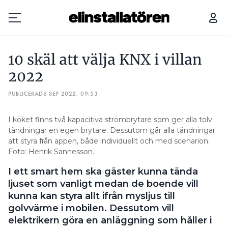
10 SKÄL ATT VÄLJA KNX I VILLAN 2022
10 skäl att välja KNX i villan
Prenumerera
2022
PUBLICERAD
Hantera prenumeration
6 SEP 2022, 09:53
Lediga jobb
I köket finns två kapacitiva strömbrytare som ger alla tolv
tändningar en egen brytare. Dessutom går alla tändningar
att styra från appen, både individuellt och med scenarion.
Annonsera
Foto: Henrik Sannesson.
Läs E-tidningen
I ett smart hem ska gäster kunna tända
ljuset som vanligt medan de boende vill
kunna kan styra allt ifrån mysljus till
Om tidningen
golvvärme i mobilen. Dessutom vill
Kontakt
elektrikern göra en anläggning som håller i
Personuppgifter