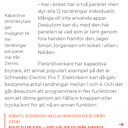
– Här i köket har vi två paneler men
styr alla 12 tändningar individuellt.
Kapacitiva
Många vill inte använda appar.
strömbrytare
Dessutom kan du med den här
ger
panelen se vad som är tänt genom
möjlighet till
föra handen framför den, säger
fler
tändningar
Simon Jörgensen om köket i villan i
per panel.
Nälden.
Här från
Zennio.
Flera tillverkare har kapacitiva
brytare, ett annat populärt exempel på det är
Schneider Electric Pro T. Elektrikern kan då själv
bestämma antal tändningar mellan 1 och 4. Och det
går dessutom att programmera in fler funktioner
som att dimra genom att hålla in knappen eller
trycka kort för att nå en annan funktion.
DEBATT I ELSTUDION MELLAN KNX OCH PLEJD (FRÅN
2018)
PLEJD ELLER KNX – VAD VÄLJER DU NÄR SMARTA