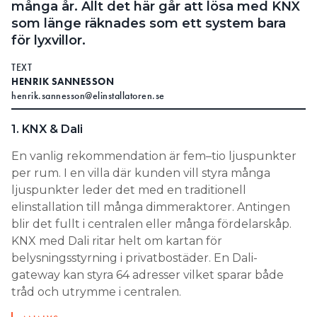
många år. Allt det här går att lösa med KNX
Search for:
som länge räknades som ett system bara
för lyxvillor.
TEXT
HENRIK SANNESSON
SEARCH
henrik.sannesson@elinstallatoren.se
1. KNX & Dali
En vanlig rekommendation är fem–tio ljuspunkter
per rum. I en villa där kunden vill styra många
ljuspunkter leder det med en traditionell
elinstallation till många dimmeraktorer. Antingen
blir det fullt i centralen eller många fördelarskåp.
KNX med Dali ritar helt om kartan för
belysningsstyrning i privatbostäder. En Dali-
gateway kan styra 64 adresser vilket sparar både
tråd och utrymme i centralen.