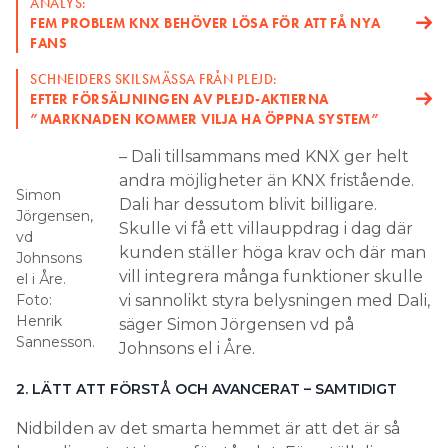
ANALYS:
FEM PROBLEM KNX BEHÖVER LÖSA FÖR ATT FÅ NYA
FANS
SCHNEIDERS SKILSMÄSSA FRÅN PLEJD:
EFTER FÖRSÄLJNINGEN AV PLEJD-AKTIERNA
”MARKNADEN KOMMER VILJA HA ÖPPNA SYSTEM”
– Dali tillsammans med KNX ger helt
andra möjligheter än KNX fristående.
Simon
Dali har dessutom blivit billigare.
Jörgensen,
Skulle vi få ett villauppdrag i dag där
vd
kunden ställer höga krav och där man
Johnsons
vill integrera många funktioner skulle
el i Åre.
Foto:
vi sannolikt styra belysningen med Dali,
Henrik
säger Simon Jörgensen vd på
Sannesson.
Johnsons el i Åre.
2. LÄTT ATT FÖRSTÅ OCH AVANCERAT – SAMTIDIGT
Nidbilden av det smarta hemmet är att det är så