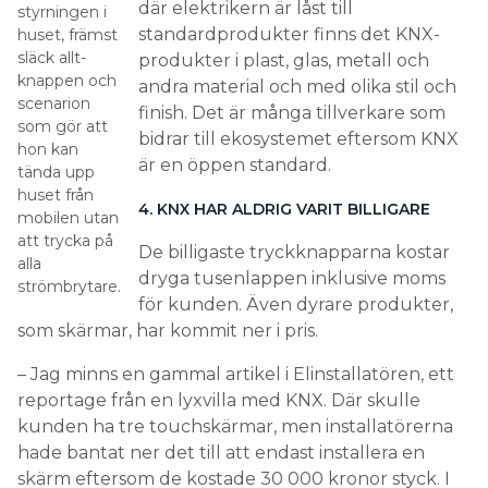
där elektrikern är låst till
styrningen i
standardprodukter finns det KNX-
huset, främst
släck allt-
produkter i plast, glas, metall och
knappen och
andra material och med olika stil och
scenarion
finish. Det är många tillverkare som
som gör att
bidrar till ekosystemet eftersom KNX
hon kan
är en öppen standard.
tända upp
huset från
4. KNX HAR ALDRIG VARIT BILLIGARE
mobilen utan
att trycka på
De billigaste tryckknapparna kostar
alla
dryga tusenlappen inklusive moms
strömbrytare.
för kunden. Även dyrare produkter,
som skärmar, har kommit ner i pris.
– Jag minns en gammal artikel i Elinstallatören, ett
reportage från en lyxvilla med KNX. Där skulle
kunden ha tre touchskärmar, men installatörerna
hade bantat ner det till att endast installera en
skärm eftersom de kostade 30 000 kronor styck. I