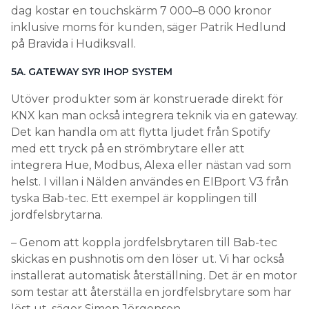
dag kostar en touchskärm 7 000–8 000 kronor
inklusive moms för kunden, säger Patrik Hedlund
på Bravida i Hudiksvall.
5A.
GATEWAY SYR IHOP SYSTEM
Utöver produkter som är konstruerade direkt för
KNX kan man också integrera teknik via en gateway.
Det kan handla om att flytta ljudet från Spotify
med ett tryck på en strömbrytare eller att
integrera Hue, Modbus, Alexa eller nästan vad som
helst. I villan i Nälden användes en EIBport V3 från
tyska Bab-tec. Ett exempel är kopplingen till
jordfelsbrytarna.
– Genom att koppla jordfelsbrytaren till Bab-tec
skickas en pushnotis om den löser ut. Vi har också
installerat automatisk återställning. Det är en motor
som testar att återställa en jordfelsbrytare som har
löst ut, säger Simon Jörgensen.