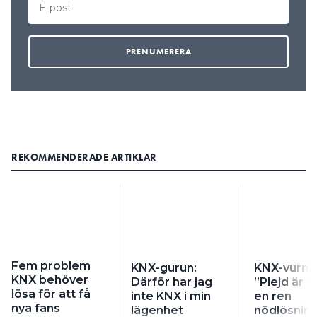
REKOMMENDERADE ARTIKLAR
Fem problem
KNX-gurun:
KNX-vurma
KNX behöver
Därför har jag
”Plejd är f
lösa för att få
inte KNX i min
en ren
nya fans
lägenhet
nödlösnin