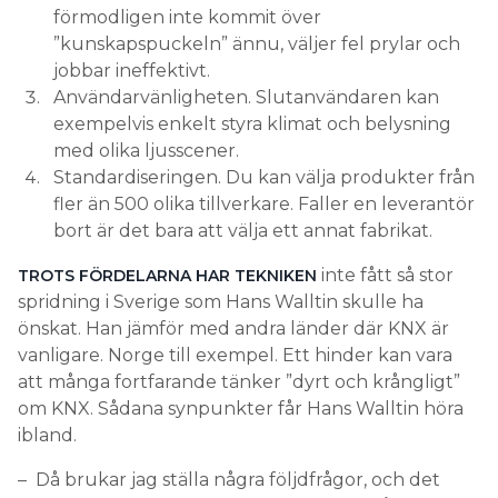
förmodligen inte kommit över
”kunskapspuckeln” ännu, väljer fel prylar och
jobbar ineffektivt.
Användarvänligheten. Slutanvändaren kan
exempelvis enkelt styra klimat och belysning
med olika ljusscener.
Standardiseringen. Du kan välja produkter från
fler än 500 olika tillverkare. Faller en leverantör
bort är det bara att välja ett annat fabrikat.
inte fått så stor
TROTS FÖRDELARNA HAR TEKNIKEN
spridning i Sverige som Hans Walltin skulle ha
önskat. Han jämför med andra länder där KNX är
vanligare. Norge till exempel. Ett hinder kan vara
att många fortfarande tänker ”dyrt och krångligt”
om KNX. Sådana synpunkter får Hans Walltin höra
ibland.
– Då brukar jag ställa några följdfrågor, och det