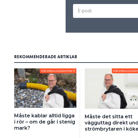
REKOMMENDERADE ARTIKLAR
FÖR PRENUMERANTER
FÖR PRENUMERA
Måste kablar alltid ligga
Måste det sitta ett
i rör – om de går i stenig
vägguttag direkt un
mark?
strömbrytaren i kök