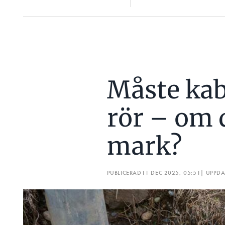
Måste kabl
rör – om d
mark?
PUBLICERAD
11 DEC 2025, 05:51
| UPPD