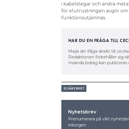
i kabelstegar och andra metal
för elutrustningen avgör om k
funktionsutjämnas.
HAR DU EN FRÅGA TILL CE
Mejla din fråga direkt till ceci
Redaktionen förbehåller sig rät
Insända bidrag kan publiceras
ELSÄKERHET
Nyhetsbrev
Prenumerera på vårt nyhetsbre
inkorgen