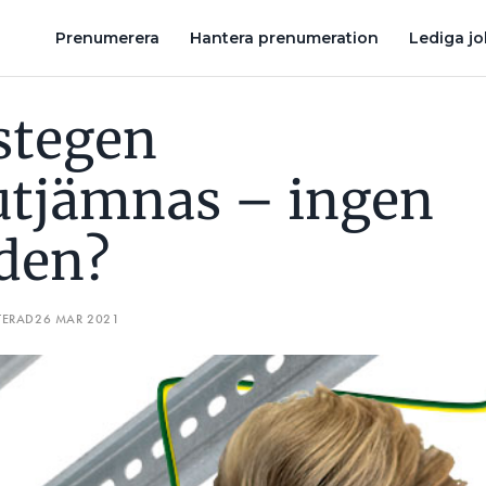
 NÅ DEN?
MÅSTE KABLAR ALLTID LIGGA I RÖR – OM DE GÅR I 
Prenumerera
Hantera prenumeration
Lediga j
stegen
­utjämnas – ingen
 den?
TERAD
26 MAR 2021