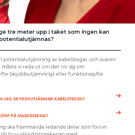
ege tre meter upp i taket som ingen kan
potentialutjämnas?
m potentialutjämning av kabelstegar, och svaren
Först måste vi reda ut om det rör sig om
yfte (skyddsutjämning) eller funktionssyfte
OM JAG SKYDDSUTJÄMNAR KABELSTEGEN?
GRÖNT PÅ MASKINERNA?
ing ska främmande ledande delar som förs in
s till huvudjordningsskenan med