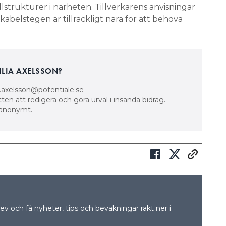
lstrukturer i närheten. Tillverkarens anvisningar
abelstegen är tillräckligt nära för att behöva
CILIA AXELSSON?
lia.axelsson@potentiale.se
ten att redigera och göra urval i insända bidrag.
 anonymt.
v och få nyheter, tips och bevakningar rakt ner i