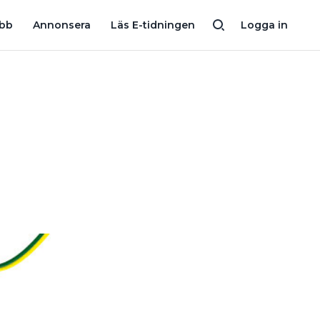
STENIG MARK?
MÅSTE DET SITTA ETT VÄGGUTTAG DIREKT UNDE
obb
Annonsera
Läs E-tidningen
Logga in