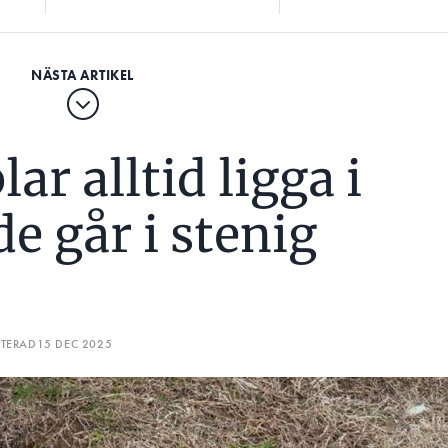
ar alltid ligga i
e går i stenig
ATERAD
15 DEC 2025