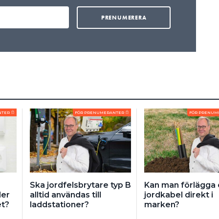
NTER
FÖR PRENUMERANTER
FÖR PRENUM
Ska jordfelsbrytare typ B
Kan man förlägga 
der
alltid användas till
jordkabel direkt i
et?
laddstationer?
marken?