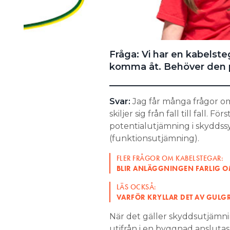
Fråga: Vi har en kabel­st
komma åt. Behöver den 
Svar:
Jag får många frågor o
skiljer sig från fall till fall. 
potentialutjämning i skyddss
(funktions­utjämning).
FLER FRÅGOR OM KABELSTEGAR:
BLIR ANLÄGGNINGEN FARLIG 
LÄS OCKSÅ:
VARFÖR KRYLLAR DET AV ­GUL
När det gäller skyddsut­jämn
utifrån i en byggnad ansluta