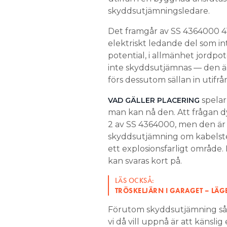
skyddsutjämningsledare.
Det framgår av SS 4364000 4
elektriskt ledande del som in
potential, i allmänhet jordpo
inte skyddsutjämnas — den ä
förs dessutom sällan in utifrå
spelar
VAD GÄLLER PLACERING
man kan nå den. Att frågan d
2 av SS 4364000, men den är 
skyddsutjämning om kabelstege
ett explosionsfarligt område. 
kan svaras kort på.
LÄS OCKSÅ:
TRÖSKELJÄRN I GARAGET – LÄ
Förutom skyddsutjämning så
vi då vill uppnå är att känsl