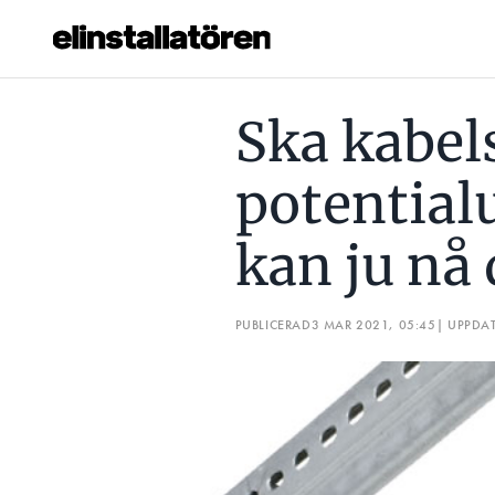
SKA KABELSTEGEN POTENTIAL­UTJÄMNAS – INGEN KAN JU
Ska kabel
Prenumerera
potential
Hantera prenumeration
kan ju nå
Lediga jobb
Annonsera
PUBLICERAD
3 MAR 2021, 05:45
| UPPDA
Läs E-tidningen
Om tidningen
Kontakt
Personuppgifter