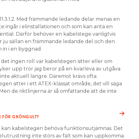
11.3.1.2. Med främmande ledande delar menas en
te ingår i elinstallationen och som kan anta en
tential. Därför behöver en kabelstege vanligtvis
r ju sällan en främmande ledande del och den
n in i en byggnad.
 det ingen roll var kabelstegen sitter eller om
yker upp tror jag beror på en kvarleva av utgåva
inte aktuell längre. Däremot krävs ofta
n sitter i ett ATEX-klassat område, det vill säga
Men de riktlinjerna är så omfattande att de inte
GE FÖR GRÖNGULT?
 kan kabelstegen behöva funktionsutjämnas. Det
ig elutrustning inte störs av fält som kan uppkomma