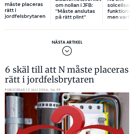
måste placeras
om nollan i JFB:
solcellsan
rätt i
”Måste anslutas
funktionsj
jordfelsbrytaren
på rätt plint”
men varfö
6 skäl till att N måste placeras
rätt i jordfelsbrytaren
PUBLICERAD
12 JAN 2026, 04:59