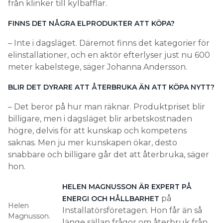
från klinker till kylbafflar.
FINNS DET NÅGRA ELPRODUKTER ATT KÖPA?
– Inte i dagsläget. Däremot finns det kategorier för
elinstallationer, och en aktör efterlyser just nu 600
meter kabelstege, säger Johanna Andersson.
BLIR DET DYRARE ATT ÅTERBRUKA ÄN ATT KÖPA NYTT?
– Det beror på hur man räknar. Produktpriset blir
billigare, men i dagsläget blir arbetskostnaden
högre, delvis för att kunskap och kompetens
saknas. Men ju mer kunskapen ökar, desto
snabbare och billigare går det att återbruka, säger
hon.
HELEN MAGNUSSON ÄR EXPERT PÅ
på
ENERGI OCH HÅLLBARHET
Helen
Installatörsföretagen. Hon får än så
Magnusson.
länge sällan frågor om återbruk från