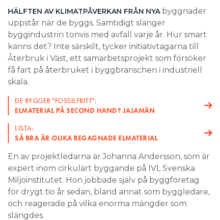
byggnader
HÄLFTEN AV KLIMATPÅVERKAN FRÅN NYA
Search for:
uppstår när de byggs. Samtidigt slänger
byggindustrin tonvis med avfall varje år. Hur smart
känns det? Inte särskilt, tycker initiativtagarna till
Återbruk i Väst, ett samarbetsprojekt som försöker
SEARCH
få fart på återbruket i byggbranschen i industriell
skala.
DE BYGGER "FOSSILFRITT":
ELMATERIAL PÅ SECOND HAND? JAJAMÄN
LISTA:
SÅ BRA ÄR OLIKA BEGAGNADE ELMATERIAL
En av projektledarna är Johanna Andersson, som är
expert inom cirkulärt byggande på IVL Svenska
Miljöinstitutet. Hon jobbade själv på byggföretag
för drygt tio år sedan, bland annat som byggledare,
och reagerade på vilka enorma mängder som
slängdes.