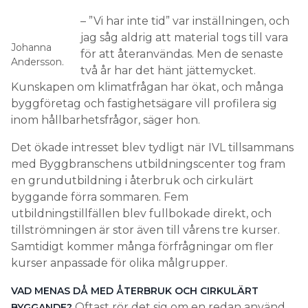
– ”Vi har inte tid” var inställningen, och
jag såg aldrig att material togs till vara
Johanna
för att återanvändas. Men de senaste
Andersson.
två år har det hänt jättemycket.
Kunskapen om klimatfrågan har ökat, och många
byggföretag och fastighetsägare vill profilera sig
inom hållbarhetsfrågor, säger hon.
Det ökade intresset blev tydligt när IVL tillsammans
med Byggbranschens utbildningscenter tog fram
en grundutbildning i återbruk och cirkulärt
byggande förra sommaren. Fem
utbildningstillfällen blev fullbokade direkt, och
tillströmningen är stor även till vårens tre kurser.
Samtidigt kommer många förfrågningar om fler
kurser anpassade för olika målgrupper.
VAD MENAS DÅ MED ÅTERBRUK OCH CIRKULÄRT
Oftast rör det sig om en redan använd
BYGGANDE?