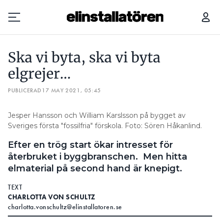
SKA VI BYTA, SKA VI BYTA ELGREJER…
Ska vi byta, ska vi byta
Prenumerera
elgrejer…
PUBLICERAD
Hantera prenumeration
17 MAY 2021, 05:45
Lediga jobb
Jesper Hansson och William Karslsson på bygget av
Sveriges första "fossilfria" förskola. Foto: Sören Håkanlind.
Annonsera
Efter en trög start ökar intresset för
återbruket i byggbranschen. Men hitta
Läs E-tidningen
elmaterial på second hand är knepigt.
TEXT
Om tidningen
CHARLOTTA VON SCHULTZ
Kontakt
charlotta.vonschultz@elinstallatoren.se
Personuppgifter