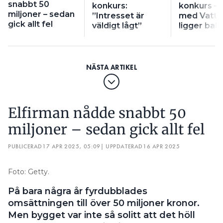
sommaren, precis när vi hade växt kraftigt.
snabbt 50
konkurs:
konkurs – 
miljoner – sedan
”Intresset är
med Vatten
Bolaget hamnade snart på obestånd och en
gick allt fel
väldigt lågt”
ligger ba
rekonstruktion inleddes.
– Den ena delen i det blev att ställa om bolaget. Så
vi sade upp personal, vände på alla stenar och
lyckades vända till vinst. Den andra delen var att nå
en ackordsuppgörelse med alla borgenärer.
Elfirman nådde snabbt 50
ska godkännas krävs
FÖR ATT EN REKONSTRUKTION
att två tredjedelar av borgenärerna godtar att
miljoner – sedan gick allt fel
skriva ner skulderna. Flera stora aktörer var med på
PUBLICERAD
17 APR 2025, 05:09
| UPPDATERAD
16 APR 2025
detta. Men tillbaka till måndagen för en vecka
sedan. Då skulle två stora borgenärer ge besked:
Accepterade de en ackordsuppgörelse eller inte?
Foto: Getty.
På bara några år fyrdubblades
Svaret blev nej, Dryft skulle därmed inte kunna få
omsättningen till över 50 miljoner kronor.
tillräcklig acceptans för skuldavskrivningen och
Men bygget var inte så solitt att det höll
rekonstruktion hade misslyckats. Grundarna och de