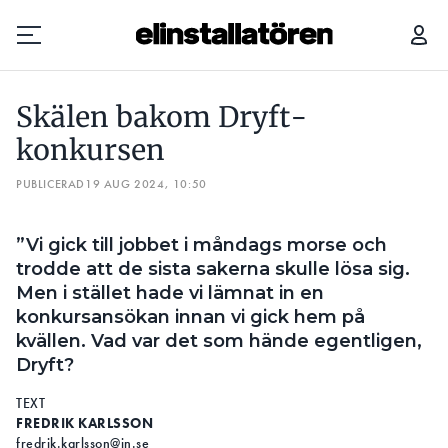
SKÄLEN BAKOM DRYFT-KONKURSEN
Skälen bakom Dryft-
Prenumerera
konkursen
PUBLICERAD
Hantera prenumeration
19 AUG 2024, 10:50
Lediga jobb
”Vi gick till jobbet i måndags morse och
trodde att de sista sakerna skulle lösa sig.
Annonsera
Men i stället hade vi lämnat in en
konkursansökan innan vi gick hem på
Läs E-tidningen
kvällen. Vad var det som hände egentligen,
Dryft?
Om tidningen
TEXT
Kontakt
FREDRIK KARLSSON
Personuppgifter
fredrik.karlsson@in.se