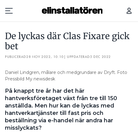
DE LYCKAS DÄR CLAS FIXARE GICK BET
De lyckas där Clas Fixare gick
Prenumerera
bet
PUBLICERAD
Hantera prenumeration
28 NOV 2022, 10:10
| UPPDATERAD
5 DEC 2022
Lediga jobb
Daniel Lindgren, målare och medgrundare av Dryft. Foto
Pressbild My newsdesk
Annonsera
På knappt tre år har det här
hantverksföretaget växt från tre till 150
Läs E-tidningen
anställda. Men hur kan de lyckas med
hantverkartjänster till fast pris och
beställning via e-handel när andra har
Om tidningen
misslyckats?
Kontakt
Personuppgifter