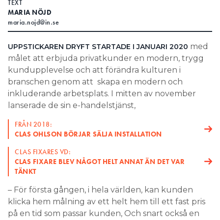
TEXT
MARIA NÖJD
Search for:
maria.nojd@in.se
med
UPPSTICKAREN DRYFT STARTADE I JANUARI 2020
målet att erbjuda privatkunder en modern, trygg
SEARCH
kundupplevelse och att förändra kulturen i
branschen genom att skapa en modern och
inkluderande arbetsplats. I mitten av november
lanserade de sin e-handelstjänst,
FRÅN 2018:
CLAS OHLSON BÖRJAR SÄLJA INSTALLATION
CLAS FIXARES VD:
CLAS FIXARE BLEV NÅGOT HELT ANNAT ÄN DET VAR
TÄNKT
– För första gången, i hela världen, kan kunden
klicka hem målning av ett helt hem till ett fast pris
på en tid som passar kunden, Och snart också en