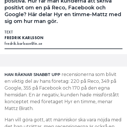
positiva. Hur får man kunderna att skriva
positivt om en på Reco, Facebook och
Google? Här delar Hyr en timme-Mattz med
sig om hur man gör.
TEXT
FREDRIK KARLSSON
fredrik.karlsson@in.se
recensionerna som blivit
HAN RÄKNAR SNABBT UPP
en viktig del av hans företag: 220 på Reco, 349 på
Google, 355 på Facebook och 170 på den egna
hemsidan. En är negativ, kunden hade missförstått
konceptet med företaget Hyr en timme, menar
Mattz Birath.
Han vill göra gott, att människor ska vara nöjda med
det han uträttar, men recensionerna är också en