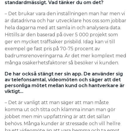
standardmässigt. Vad tänker du om det?
– Det brukar vara den inställningen man har men vi
är datadrivna och har utvecklare hos oss som jobbar
hela dagarna med att samla in och analysera data.
Hittills är den baserad på över 5 000 projekt som
ger en mycket träffsäker prisbild. Idag kan vi till
exempel ge fast pris på 70-75 procent av
badrumsrenoveringarna. Är det mer komplext med
många osäkerhetsfaktorer så besöker vi kunden.
De har också stängt ner sin app. De använder sig
av telefonsamtal, videomöten och säger att det
personliga mötet mellan kund och hantverkare är
viktigt…
– Det är vanligt att man säger att man måste
komma ut och titta och klämma innan man gör
jobbet men min uppfattning är att det sällan
behövs. Många kunder är stressade och vill hellre
ha ett videomöte än att vara hemma och ta emot