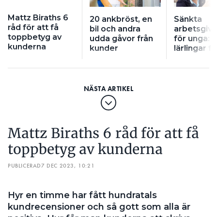
Mattz Biraths 6
20 ankbröst, en
Sänkta
råd för att få
bil och andra
arbetsgiva
toppbetyg av
udda gåvor från
för unga: ”
kunderna
kunder
lärlingar f
Mattz Biraths 6 råd för att få
toppbetyg av kunderna
PUBLICERAD
7 DEC 2023, 10:21
Hyr en timme har fått hundratals
kundrecensioner och så gott som alla är