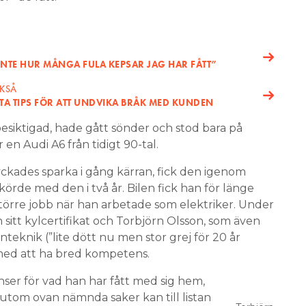
 INTE HUR MÅNGA FULA KEPSAR JAG HAR FÅTT”
CKSÅ
A TIPS FÖR ATT UNDVIKA BRÅK MED KUNDEN
 besiktigad, hade gått sönder och stod bara på
 en Audi A6 från tidigt 90-tal.
yckades sparka i gång kärran, fick den igenom
örde med den i två år. Bilen fick han för länge
törre jobb när han arbetade som elektriker. Under
sitt kylcertifikat och Torbjörn Olsson, som även
eknik (”lite dött nu men stor grej för 20 år
a med att ha bred kompetens.
nser för vad han har fått med sig hem,
utom ovan nämnda saker kan till listan