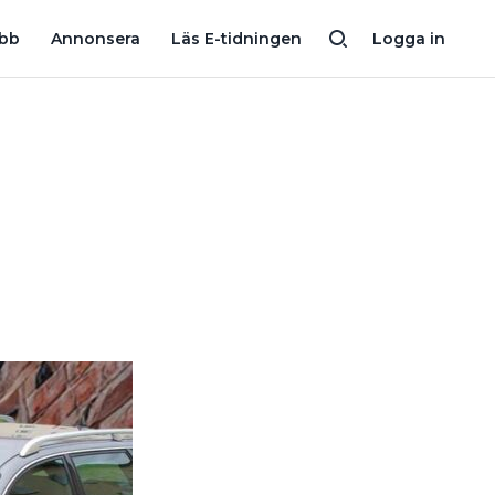
ÖRDE ÅT SÄLJAREN?
MATTZ BIRATHS 6 RÅD FÖR ATT FÅ TOPP
obb
Annonsera
Läs E-tidningen
Logga in