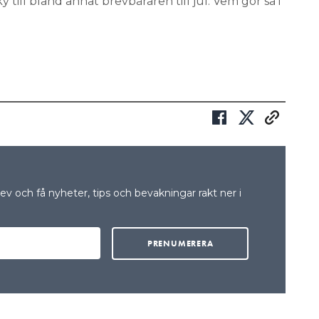
ky till bland annat brevbäraren till jul. Vem gör så i
v och få nyheter, tips och bevakningar rakt ner i