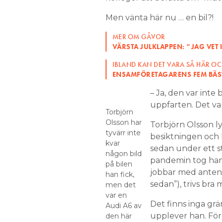
Men vänta här nu … en bil?!
MER OM GÅVOR
VÄRSTA JULKLAPPEN: ”JAG VET
IBLAND KAN DET VARA SÅ HÄR O
ENSAMFÖRETAGARENS FEM BÄST
– Ja, den var inte
uppfarten. Det var
Torbjörn
Olsson har
Torbjörn Olsson l
tyvärr inte
besiktningen och k
kvar
sedan under ett s
någon bild
pandemin tog han 
på bilen
jobbar med antennt
han fick,
sedan”), trivs br
men det
var en
Det finns inga grä
Audi A6 av
upplever han. För
den här