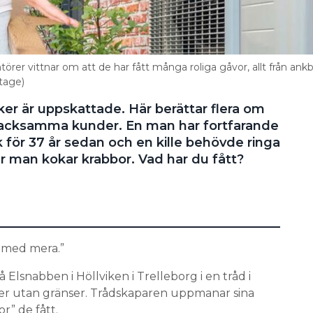
rer vittnar om att de har fått många roliga gåvor, allt från ankbr
tage)
aker är uppskattade. Här berättar flera om
 tacksamma kunder. En man har fortfarande
k för 37 år sedan och en kille behövde ringa
r man kokar krabbor. Vad har du fått?
r med mera.”
 Elsnabben i Höllviken i Trelleborg i en tråd i
r utan gränser. Trådskaparen uppmanar sina
r” de fått.