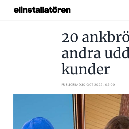
20 ANKBRÖST, EN BIL OCH ANDRA UDDA GÅVOR FRÅN K
20 ankbrös
Prenumerera
andra udd
Hantera prenumeration
kunder
Lediga jobb
Annonsera
PUBLICERAD
30 OCT 2025, 05:00
Läs E-tidningen
Om tidningen
Kontakt
Personuppgifter