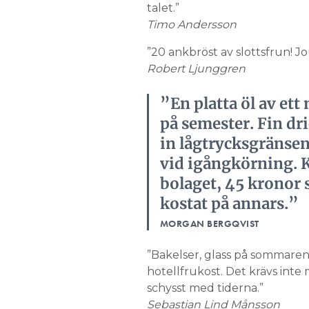
talet.”
Timo Andersson
”20 ankbröst av slottsfrun! Jo
Robert Ljunggren
”En platta öl av et
på semester. Fin dri
in lågtrycksgränsen
vid igångkörning. K
bolaget, 45 kronor 
kostat på annars.”
MORGAN BERGQVIST
”Bakelser, glass på sommaren
hotellfrukost. Det krävs inte
schysst med tiderna.”
Sebastian Lind Månsson