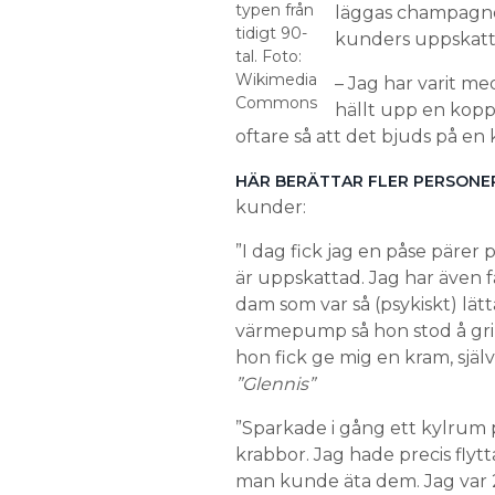
typen från
läggas champagne 
tidigt 90-
kunders uppskattn
tal. Foto:
Wikimedia
– Jag har varit me
Commons
hällt upp en kopp 
oftare så att det bjuds på en 
HÄR BERÄTTAR FLER PERSONER
kunder:
”I dag fick jag en påse pärer 
är uppskattad. Jag har även f
dam som var så (psykiskt) lät
värmepump så hon stod å grin
hon fick ge mig en kram, själv
”Glennis”
”Sparkade i gång ett kylrum p
krabbor. Jag hade precis flytta
man kunde äta dem. Jag var 2