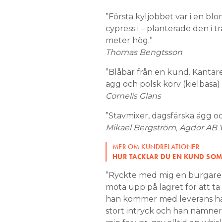
”Första kyljobbet var i en bl
cypress i – planterade den i t
meter hög.”
Thomas Bengtsson
”Blåbär från en kund. Kantare
ägg och polsk korv (kielbasa)
Cornelis Glans
”Stavmixer, dagsfärska ägg oc
Mikael Bergström, Agdor AB
MER OM KUNDRELATIONER
HUR TACKLAR DU EN KUND SOM V
”Ryckte med mig en burgare fr
möta upp på lagret för att ta
han kommer med leverans har j
stort intryck och han nämne