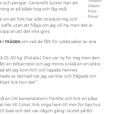
Torbjörn
och pengar. Generellt tycker han att
Olsson.
ing är på både hög och låg nivå.
Foto:
Privat
d om att folk har stått bredvid mig och
kaffe utan att fråga om jag vill ha, men det är
kopp än att det inte görs.
om vad de fått för udda saker av sina
 I TRÅDEN
på 25–30 kg. (Potatis.) Den var ny för mig men den
ått en bilbarnstol och jag minns också en en äldre
tad att jag kom fort och lagade hennes
ade av lättnad när jag var klar och frågade om
klart fick hon det.”
å en OK bensinstation i Partille och fick en påse
t ner till Götet, fick ringa hem till mor för tips hur
0 bast och det var någon gång i slutet på 80-