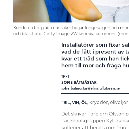
Kunderna blir glada när saker börjar fungera igen och montö
och bilar. Foto: Getty Images/Wikimedia commons (mon
Installatörer som fixar s
vad de fått i present av
kvar ett träd som han fic
hem till mor och fråga hu
TEXT
SOFIE BÅTMÄSTAR
sofie.batmastar@elinstallatoren.se
kryddor, olivoljo
”BIL, VIN, ÖL,
Det skriver Torbjörn Olsson på
Facebookgruppen Kylteknike
kolleger att berätta om ”muto