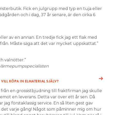
omsterbutik. Fick en julgrupp med typ en tuja eller
rädgården och i dag, 37 år senare, är den cirka 6
ller av en annan. En tredje fick jag ett flak med
 från. Måste säga att det var mycket uppskattat.”
h valnötter.”
 Värmepumpspecialisten
ILL KÖPA IN ELMATERIAL SJÄLV?
ån en grossistbjudning till fraktfirman jag skulle
 emot en leverans. Detta var över ett år sen. Då
ag förstaklassig service. En så liten gest gav
r det varje gång! Något som påminner mig om hur