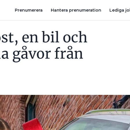
UNDER
FÅR HUSETS NYA ÄGARE REKLAMERA JOBB SOM JAG UTF
Prenumerera
Hantera prenumeration
Lediga j
t, en bil och
a gåvor från