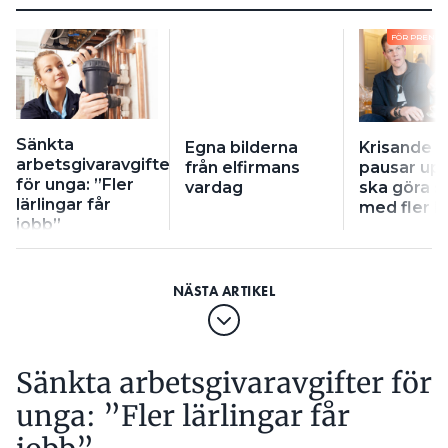
FÖR PRENU
Sänkta
Egna bilderna
Krisande 
arbetsgivaravgifter
från elfirmans
pausar up
för unga: ”Fler
vardag
ska göra s
lärlingar får
med fler b
jobb”
Sänkta arbetsgivaravgifter för
unga: ”Fler lärlingar får