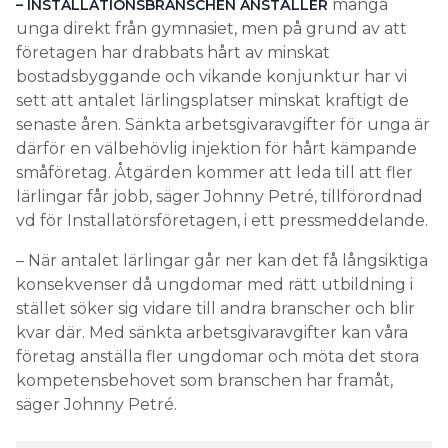
många
– INSTALLATIONSBRANSCHEN ANSTÄLLER
unga direkt från gymnasiet, men på grund av att
företagen har drabbats hårt av minskat
bostadsbyggande och vikande konjunktur har vi
sett att antalet lärlingsplatser minskat kraftigt de
senaste åren. Sänkta arbetsgivaravgifter för unga är
därför en välbehövlig injektion för hårt kämpande
småföretag. Åtgärden kommer att leda till att fler
lärlingar får jobb, säger Johnny Petré, tillförordnad
vd för Installatörsföretagen, i ett pressmeddelande.
– När antalet lärlingar går ner kan det få långsiktiga
konsekvenser då ungdomar med rätt utbildning i
stället söker sig vidare till andra branscher och blir
kvar där. Med sänkta arbetsgivaravgifter kan våra
företag anställa fler ungdomar och möta det stora
kompetensbehovet som branschen har framåt,
säger Johnny Petré.