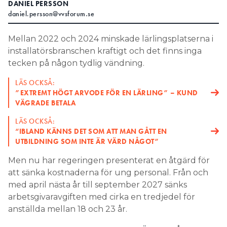
DANIEL PERSSON
daniel.persson@vvsforum.se
Mellan 2022 och 2024 minskade lärlingsplatserna i
installatörsbranschen kraftigt och det finns inga
tecken på någon tydlig vändning.
LÄS OCKSÅ:
”EXTREMT HÖGT ARVODE FÖR EN LÄRLING” – KUND
VÄGRADE BETALA
LÄS OCKSÅ:
“IBLAND KÄNNS DET SOM ATT MAN GÅTT EN
UTBILDNING SOM INTE ÄR VÄRD NÅGOT”
Men nu har regeringen presenterat en åtgärd för
att sänka kostnaderna för ung personal. Från och
med april nästa år till september 2027 sänks
arbetsgivaravgiften med cirka en tredjedel för
anställda mellan 18 och 23 år.