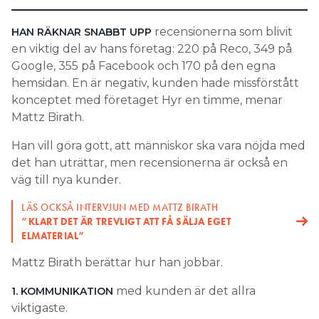
Search for:
recensionerna som blivit
HAN RÄKNAR SNABBT UPP
en viktig del av hans företag: 220 på Reco, 349 på
Google, 355 på Facebook och 170 på den egna
hemsidan. En är negativ, kunden hade missförstått
SEARCH
konceptet med företaget Hyr en timme, menar
Mattz Birath.
Han vill göra gott, att människor ska vara nöjda med
det han uträttar, men recensionerna är också en
väg till nya kunder.
LÄS OCKSÅ INTERVJUN MED MATTZ BIRATH
”KLART DET ÄR TREVLIGT ATT FÅ SÄLJA EGET
ELMATERIAL”
Mattz Birath berättar hur han jobbar.
med kunden är det allra
1. KOMMUNIKATION
viktigaste.