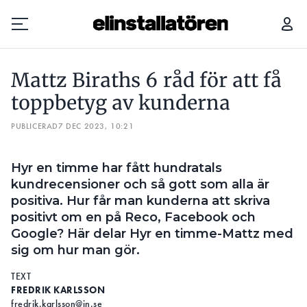
MATTZ BIRATHS 6 RÅD FÖR ATT FÅ TOPPBETYG AV KUNDERNA
Mattz Biraths 6 råd för att få
Prenumerera
toppbetyg av kunderna
PUBLICERAD
Hantera prenumeration
7 DEC 2023, 10:21
Lediga jobb
Hyr en timme har fått hundratals
kundrecensioner och så gott som alla är
Annonsera
positiva. Hur får man kunderna att skriva
positivt om en på Reco, Facebook och
Läs E-tidningen
Google? Här delar Hyr en timme-Mattz med
sig om hur man gör.
Om tidningen
TEXT
Kontakt
FREDRIK KARLSSON
Personuppgifter
fredrik.karlsson@in.se