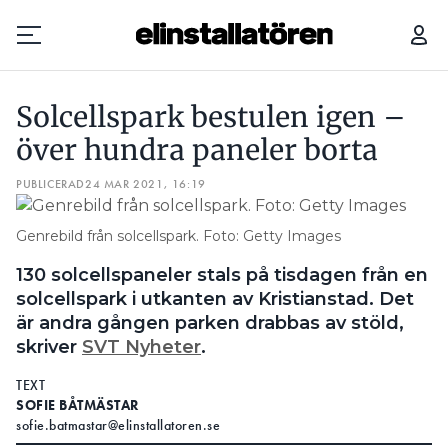
SOLCELLSPARK BESTULEN IGEN – ÖVER HUNDRA PANELER BORTA
Solcellspark bestulen igen –
Prenumerera
över hundra paneler borta
PUBLICERAD
Hantera prenumeration
24 MAR 2021, 16:19
Lediga jobb
Genrebild från solcellspark. Foto: Getty Images
130 solcellspaneler stals på tisdagen från en
Annonsera
solcellspark i utkanten av Kristianstad. Det
är andra gången parken drabbas av stöld,
Läs E-tidningen
skriver
SVT Nyheter
.
TEXT
Om tidningen
SOFIE BÅTMÄSTAR
Kontakt
sofie.batmastar@elinstallatoren.se
Personuppgifter