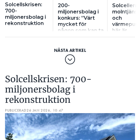
Solcellskrisen:
200-
Solcellerna
700-
miljonersbolag i
molntjäns
miljonersbolag i
konkurs: ”Värt
och
rekonstruktion
mycket för
värmepum
någon som kan ta
här är
över”
värmepump
5 val
Solcellskrisen: 700-
miljonersbolag i
rekonstruktion
PUBLICERAD
26 JAN 2026, 10:47