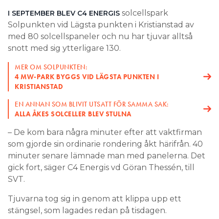
solcellspark
I SEPTEMBER BLEV C4 ENERGIS
Search for:
Solpunkten vid Lägsta punkten i Kristianstad av
med 80 solcellspaneler och nu har tjuvar alltså
snott med sig ytterligare 130.
SEARCH
MER OM SOLPUNKTEN:
4 MW-PARK BYGGS VID LÄGSTA PUNKTEN I
KRISTIANSTAD
EN ANNAN SOM BLIVIT UTSATT FÖR SAMMA SAK:
ALLA ÅKES SOLCELLER BLEV STULNA
– De kom bara några minuter efter att vaktfirman
som gjorde sin ordinarie rondering åkt härifrån. 40
minuter senare lämnade man med panelerna. Det
gick fort, säger C4 Energis vd Göran Thessén, till
SVT.
Tjuvarna tog sig in genom att klippa upp ett
stängsel, som lagades redan på tisdagen.