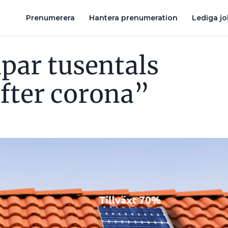
SOLCELLSKRISEN: 700-MILJONERSBOLAG I REKONSTRUKTION
Prenumerera
Hantera prenumeration
Lediga j
apar tusentals
efter corona”