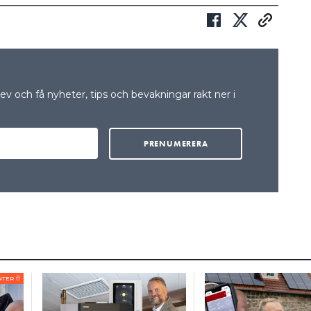
v och få nyheter, tips och bevakningar rakt ner i
NTER