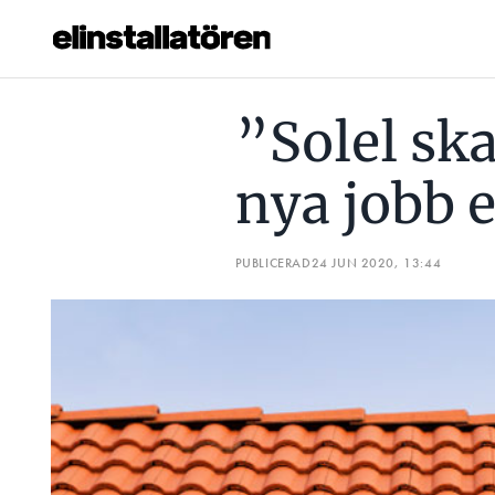
”SOLEL SKAPAR TUSENTALS NYA JOBB EFTER CORONA”
”Solel sk
Prenumerera
nya jobb 
Hantera prenumeration
Lediga jobb
PUBLICERAD
24 JUN 2020, 13:44
Annonsera
Läs E-tidningen
Om tidningen
Kontakt
Personuppgifter