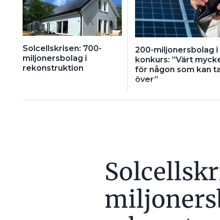
Solcellskrisen: 700-
200-miljonersbolag i
miljonersbolag i
konkurs: ”Värt myck
rekonstruktion
för någon som kan t
över”
Solcellsk
miljoners