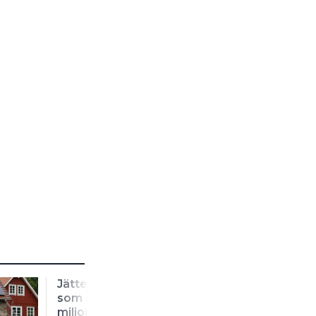
Jätteaffär: Köper bolag
som omsätter 728
miljoner