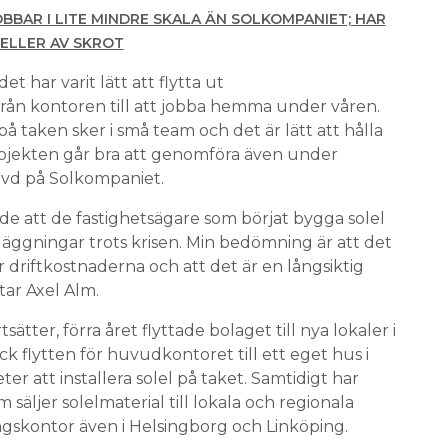
BBAR I LITE MINDRE SKALA ÄN SOLKOMPANIET; HAR
ELLER AV SKROT
t har varit lätt att flytta ut
rån kontoren till att jobba hemma under våren.
å taken sker i små team och det är lätt att hålla
projekten går bra att genomföra även under
, vd på Solkompaniet.
nde att de fastighetsägare som börjat bygga solel
nläggningar trots krisen. Min bedömning är att det
r driftkostnaderna och att det är en långsiktig
utar Axel Alm.
sätter, förra året flyttade bolaget till nya lokaler i
 flytten för huvudkontoret till ett eget hus i
r att installera solel på taket. Samtidigt har
säljer solelmaterial till lokala och regionala
ingskontor även i Helsingborg och Linköping.