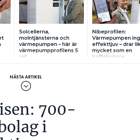
Solcellerna,
Nibeprofilen:
et
molntjänsterna och
Värmepumpen in
a
värmepumpen – här är
effekttjuv – drar li
värmepumpprofilens 5
mycket som en
val
kaffekokare
risen: 700-
bolag i