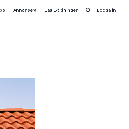
200-MILJONERSBOLAG I KONKURS: ”VÄRT MYCKET FÖR NÅGON 
obb
Annonsera
Läs E-tidningen
Logga in