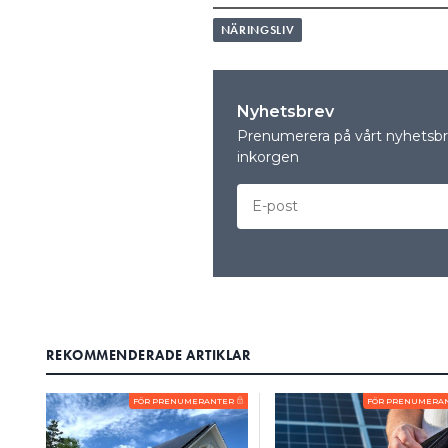
NÄRINGSLIV
Nyhetsbrev
Prenumerera på vårt nyhetsbre
inkorgen
REKOMMENDERADE ARTIKLAR
FÖR PRENUMERANTER
FÖR PRENUMERA