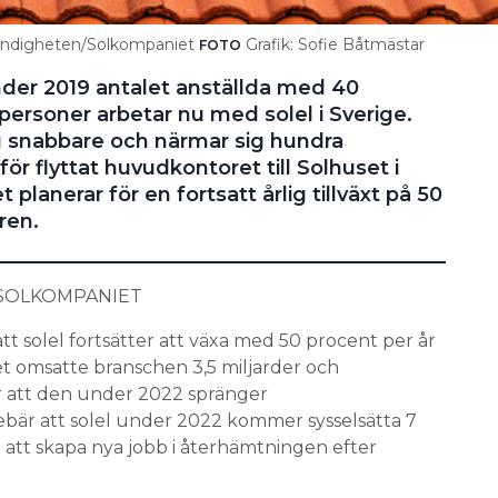
gimyndigheten/Solkompaniet
Grafik: Sofie Båtmästar
FOTO
der 2019 antalet anställda med 40
personer arbetar nu med solel i Sverige.
 snabbare och närmar sig hundra
r flyttat huvudkontoret till Solhuset i
planerar för en fortsatt årlig tillväxt på 50
ren.
SOLKOMPANIET
att solel fortsätter att växa med 50 procent per år
t omsatte branschen 3,5 miljarder och
 att den under 2022 spränger
nebär att solel under 2022 kommer sysselsätta 7
i att skapa nya jobb i återhämtningen efter