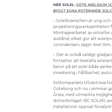
MER SOLEL:
GÖTE AXELSSON JO
BYGGT EGNA ROTERANDE SOLC
– Solelbranschen är ung och de
projekteringsverksamheten f
Montagearbetet av solceller p
avstånd, vilket gör att solel
coronakrisen, säger Axel Alm
– Det är också väldigt glädja
fortsätter att beställa solela
beror på att solel både sänke
investering i hållbarhet, avsl
Solkompaniets tillväxtresa fort
Göteborg och nu i sommar gick
Årsta, med utmärkta möjlighete
dotterbolaget IBC SOLAR, som 
installatörer öppnat försäljn