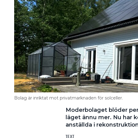
Bolag är inriktat mot privatmarknaden för solceller.
Moderbolaget blöder pen
läget ännu mer. Nu har 
anställda i rekonstruktio
TEXT