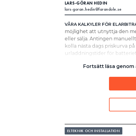
LARS-GÖRAN HEDIN
Search for:
lars-goran.hedin@farandole.se
VÅRA KALKYLER FÖR ELARBITR
möjlighet att utnyttja den m
SEARCH
eller sälja. Antingen manuel
kolla nästa dags priskurva på
urladdningstider för batter
också göra det genom att med
Fortsätt läsa genom a
för att importera data från N
tillför förstås en kostnad att lä
lösningar av den här typen är
är a
ETT ENKLARE ALTERNATIV
urladdning av batteriet. Det 
priskurvorna från Nordpool att
timmarna direkt efter midnatt
efter klockan sju högt, liks
ELTEKNIK OCH INSTALLATION
HÄR KAN DU SE VÅR KALKYL: