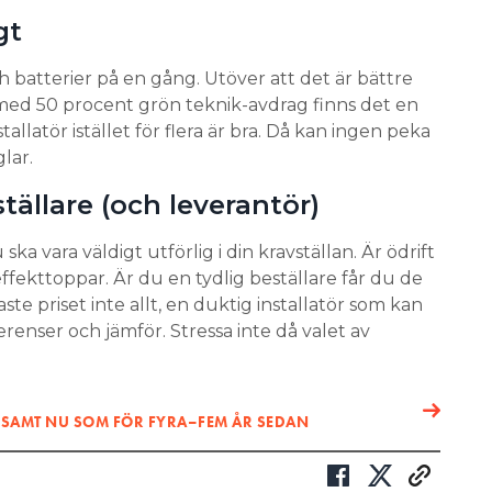
gt
ch batterier på en gång. Utöver att det är bättre
med 50 procent grön teknik-avdrag finns det en
tallatör istället för flera är bra. Då kan ingen peka
lar.
ställare (och leverantör)
ska vara väldigt utförlig i din kravställan. Är ödrift
effekttoppar. Är du en tydlig beställare får du de
aste priset inte allt, en duktig installatör som kan
ferenser och jämför. Stressa inte då valet av
ÖNSAMT NU SOM FÖR FYRA–FEM ÅR SEDAN