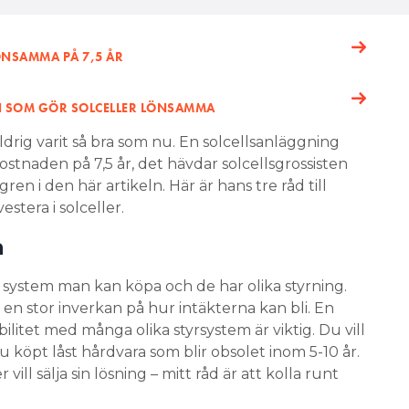
LÖNSAMMA PÅ 7,5 ÅR
N SOM GÖR SOLCELLER LÖNSAMMA
ldrig varit så bra som nu. En solcellsanläggning
ostnaden på 7,5 år, det hävdar solcellsgrossisten
n i den här artikeln. Här är hans tre råd till
estera i solceller.
a
av system man kan köpa och de har olika styrning.
ar en stor inverkan på hur intäkterna kan bli. En
litet med många olika styrsystem är viktig. Du vill
u köpt låst hårdvara som blir obsolet inom 5-10 år.
 vill sälja sin lösning – mitt råd är att kolla runt