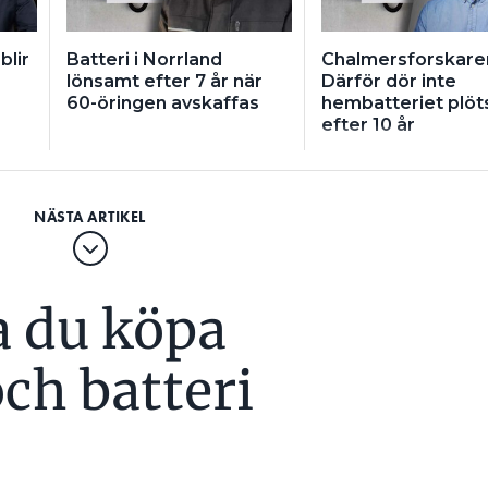
blir
Batteri i Norrland
Chalmersforskare
lönsamt efter 7 år när
Därför dör inte
60-öringen avskaffas
hembatteriet plöts
efter 10 år
a du köpa
och batteri