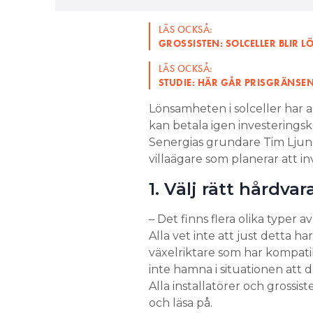
LÄS OCKSÅ:
GROSSISTEN: SOLCELLER BLIR 
LÄS OCKSÅ:
STUDIE: HÄR GÅR PRISGRÄNSE
Lönsamheten i solceller har a
kan betala igen investeringsk
Senergias grundare Tim Ljungre
villaägare som planerar att inv
1. Välj rätt hårdvar
– Det finns flera olika typer 
Alla vet inte att just detta h
växelriktare som har kompatibi
inte hamna i situationen att d
Alla installatörer och grossister
och läsa på.