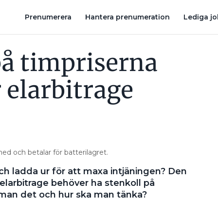
DÄRFÖR SKA DU KÖPA SOLCELLER OCH BATTERI SAMTIDIGT
GR
Prenumerera
Hantera prenumeration
Lediga j
på timpriserna
r elarbitrage
med och betalar för batterilagret.
ch ladda ur för att maxa intjäningen? Den
elarbitrage behöver ha stenkoll på
r man det och hur ska man tänka?