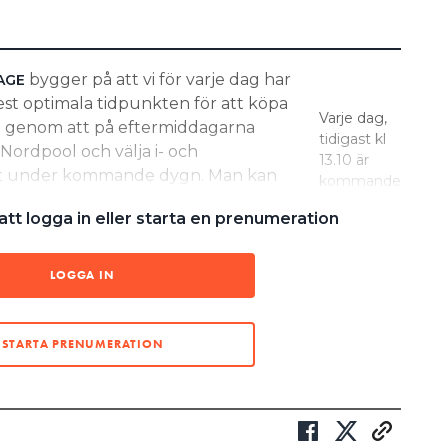
bygger på att vi för varje dag har
AGE
est optimala tidpunkten för att köpa
Varje dag,
lt genom att på eftermiddagarna
tidigast kl
 Nordpool och välja i- och
13.10 är
iet under kommande dygn. Man kan
kommande
 hjälp av en automatiserad lösning
dygns
tt logga in eller starta en prenumeration
ordpool. Det senare alternativet
spotpriser
tillgängliga
gga till i sin batterikalkyl. Flera
på
 på gång.
LOGGA IN
Nordpools
webbsida.
tt ställa in fasta tider för laddning och
De
finns ganska tydliga mönster i
STARTA PRENUMERATION
markerade
 utgå ifrån. Till exempel är
klockslagen
 ofta lågt prissatta och timmarna
är de tider
om några timmar sen eftermiddag.
vi räknat på
för i- och