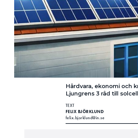
Hårdvara, ekonomi och kr
Ljungrens 3 råd till solce
TEXT
FELIX BJÖRKLUND
felix.bjorklund@in.se