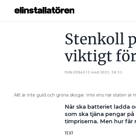
STENKOLL PÅ TIMPRISERNA VIKTIGT FÖR ELARBITRAGE
Stenkoll 
Prenumerera
viktigt fö
Hantera prenumeration
Lediga jobb
PUBLICERAD
13 MAR 2023, 08:33
Annonsera
Allt är inte guld och gröna skogar. Inte ens när staten är 
Läs E-tidningen
När ska batteriet ladda o
som ska tjäna pengar på 
Om tidningen
timpriserna. Men hur få
Kontakt
Personuppgifter
TEXT