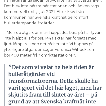
närheten ända sedan provdriften av Sydvästlänken.
Det blev inte bättre när stationen och länken togs i
kommersiell drift, i juli 2021. Efter krav från
kommunen har Svenska kraftnät genomfört
bullerdämpande åtgärder.
– Men de åtgärder man hoppades bäst på har tyvärr
inte hjälpt alls för oss. 144 fläktar har försetts med
ljuddämpare, men det räcker inte. Vi hoppas på
ytterligare åtgärder, säger Veronica Witlock som
bor 400 meter från omriktarstationen.
”Det som vi velat ha hela tiden är
bulleråtgärder vid
transformatorerna. Detta skulle ha
varit gjort vid det här laget, men har
skjutits fram till slutet av året – på
grund av att Svenska kraftnät inte