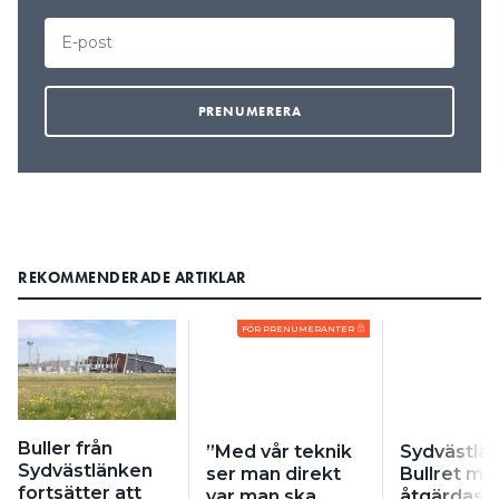
REKOMMENDERADE ARTIKLAR
FÖR PRENUMERANTER
Buller från
”Med vår teknik
Sydvästlä
Sydvästlänken
ser man direkt
Bullret må
fortsätter att
var man ska
åtgärdas