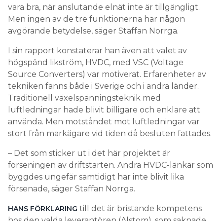
vara bra, när anslutande elnät inte är tillgängligt.
Men ingen av de tre funktionerna har någon
avgörande betydelse, säger Staffan Norrga.
I sin rapport konstaterar han även att valet av
högspänd likström, HVDC, med VSC (Voltage
Source Converters) var motiverat. Erfarenheter av
tekniken fanns både i Sverige och i andra länder.
Traditionell växelspänningsteknik med
luftledningar hade blivit billigare och enklare att
använda. Men motståndet mot luftledningar var
stort från markägare vid tiden då besluten fattades.
– Det som sticker ut i det här projektet är
förseningen av driftstarten. Andra HVDC-länkar som
byggdes ungefär samtidigt har inte blivit lika
försenade, säger Staffan Norrga.
till det är bristande kompetens
HANS FÖRKLARING
hos den valda leverantören (Alstom), som saknade