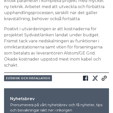
kritisk parameter i komplexa projekt med mycket
ny teknik. Arbetet med att utveckla och förbättra
upphandlingsprocessen, särskilt när det gäller
kravställning, behöver också fortsätta.
Positivt i utvärderingen är att kostnaderna för
projektet Sydvästlänken landat under budget.
Främst tack vare nedskalningen av funktioner i
omriktarstationerna samt viten för förseningarna
som betalats av leverantören Alstom/GE Grid.
Ökade kostnader uppstod mest inom kabel och
schakt.
ELTEKNIK OCH INSTALLATION
Nyhetsbrev
Prenumerera på vårt nyhetsbrev och få nyheter, tips
och bevakningar rakt ner i inkorgen