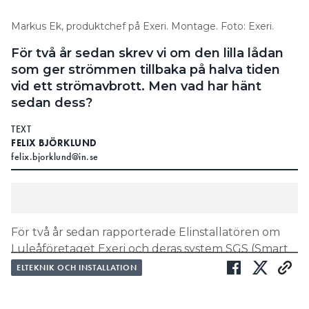
Markus Ek, produktchef på Exeri. Montage. Foto: Exeri.
För två år sedan skrev vi om den lilla lådan
som ger strömmen tillbaka på halva tiden
vid ett strömavbrott. Men vad har hänt
sedan dess?
TEXT
FELIX BJÖRKLUND
felix.bjorklund@in.se
För två år sedan rapporterade Elinstallatören om
Luleåföretaget Exeri och deras system SGS (Smart
Grid Surveillance). Företaget, som grundades av tre
ELTEKNIK OCH INSTALLATION
tidigare Ericssonanställda, hade då utvecklat sin
systemlösning sedan 2015 och börjat få ut tekniken