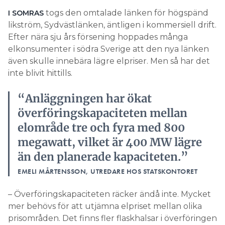
togs den omtalade länken för högspänd
I SOMRAS
Search for:
likström, Sydvästlänken, äntligen i kommersiell drift.
Efter nära sju års försening hoppades många
elkonsumenter i södra Sverige att den nya länken
SEARCH
även skulle innebära lägre elpriser. Men så har det
inte blivit hittills.
“Anläggningen har ökat
överföringskapaciteten mellan
elområde tre och fyra med 800
megawatt, vilket är 400 MW lägre
än den planerade kapaciteten.”
EMELI MÅRTENSSON, UTREDARE HOS STATSKONTORET
– Överföringskapaciteten räcker ändå inte. Mycket
mer behövs för att utjämna elpriset mellan olika
prisområden. Det finns fler flaskhalsar i överföringen