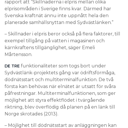
rapport att ”Skillnaderna i elpris mellan olika
elprisområden i Sverige finns kvar. Därmed har
Svenska kraftnät ännu inte uppnått hela den
planerade samhällsnyttan med Sydvästlänken.”
– Skillnader i elpris beror också på flera faktorer, till
exempel tillgång på vatten i magasinen och
kärnkraftens tillgänglighet, säger Emeli
Mårtensson.
funktionaliteter som togs bort under
DE TRE
Sydvästlänk-projektets gång var ödriftsförmåga,
dödnätsstart och multiterminalfunktion. De två
första kan behövas när elnätet är utsatt för svåra
påfrestningar. Multiterminalfunktionen, som ger
möjlighet att styra effektflödet i tvärgående
riktning, blev överflödig då planen på en länk till
Norge skrotades (2013).
– Möjlighet till dödnätsstart av anläggningen kan