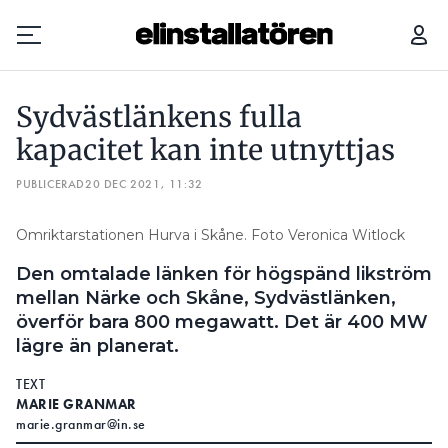
SYDVÄSTLÄNKENS FULLA KAPACITET KAN INTE UTNYTTJAS
BUL
Sydvästlänkens fulla
Prenumerera
kapacitet kan inte utnyttjas
PUBLICERAD
Hantera prenumeration
20 DEC 2021, 11:32
Lediga jobb
Omriktarstationen Hurva i Skåne. Foto Veronica Witlock
Den omtalade länken för högspänd likström
Annonsera
mellan Närke och Skåne, Sydvästlänken,
överför bara 800 megawatt. Det är 400 MW
Läs E-tidningen
lägre än planerat.
TEXT
Om tidningen
MARIE GRANMAR
Kontakt
marie.granmar@in.se
Personuppgifter