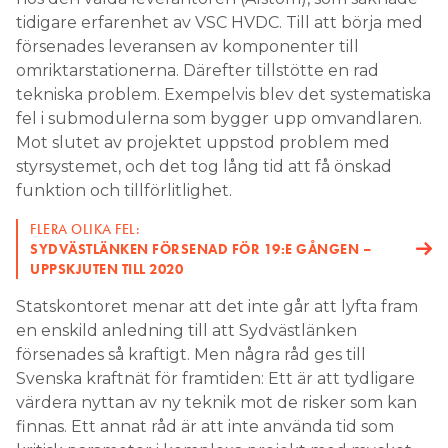
tidigare erfarenhet av VSC HVDC. Till att börja med
försenades leveransen av komponenter till
omriktarstationerna. Därefter tillstötte en rad
tekniska problem. Exempelvis blev det systematiska
fel i submodulerna som bygger upp omvandlaren.
Mot slutet av projektet uppstod problem med
styrsystemet, och det tog lång tid att få önskad
funktion och tillförlitlighet.
FLERA OLIKA FEL:
SYDVÄSTLÄNKEN FÖRSENAD FÖR 19:E GÅNGEN –
UPPSKJUTEN TILL 2020
Statskontoret menar att det inte går att lyfta fram
en enskild anledning till att Sydvästlänken
försenades så kraftigt. Men några råd ges till
Svenska kraftnät för framtiden: Ett är att tydligare
värdera nyttan av ny teknik mot de risker som kan
finnas. Ett annat råd är att inte använda tid som