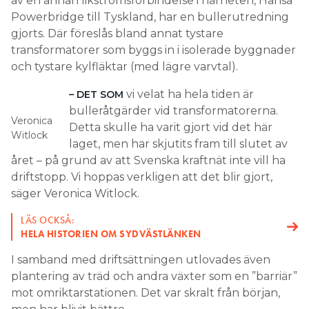
av en annan likströmsförbindelse i närheten, Hansa
Powerbridge till Tyskland, har en bullerutredning
gjorts. Där föreslås bland annat tystare
transformatorer som byggs in i isolerade byggnader
och tystare kylfläktar (med lägre varvtal).
vi velat ha hela tiden är
– DET SOM
bulleråtgärder vid transformatorerna.
Veronica
Detta skulle ha varit gjort vid det här
Witlock
laget, men har skjutits fram till slutet av
året – på grund av att Svenska kraftnät inte vill ha
driftstopp. Vi hoppas verkligen att det blir gjort,
säger Veronica Witlock.
LÄS OCKSÅ:
HELA HISTORIEN OM SYDVÄSTLÄNKEN
I samband med driftsättningen utlovades även
plantering av träd och andra växter som en ”barriär”
mot omriktarstationen. Det var skralt från början,