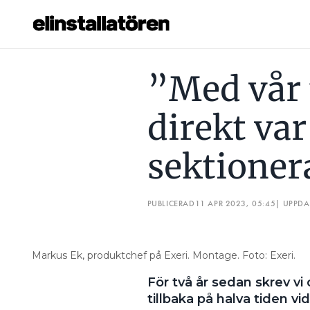
”MED VÅR TEKNIK SER MAN DIREKT VAR MAN SKA SEKTI
”Med vår 
Prenumerera
direkt va
Hantera prenumeration
sektioner
Lediga jobb
Annonsera
PUBLICERAD
11 APR 2023, 05:45
| UPPD
Läs E-tidningen
Markus Ek, produktchef på Exeri. Montage. Foto: Exeri.
Om tidningen
För två år sedan skrev v
Kontakt
tillbaka på halva tiden v
Personuppgifter