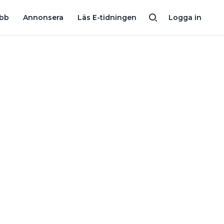
NYHET I LUND: ”ELNÄTSÄGARNA FÅR ANPASSA SIG TILL DEN 
obb
Annonsera
Läs E-tidningen
Logga in