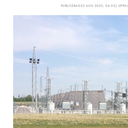
man inte har tid och resurser.
PUBLICERAD
25 AUG 2025, 06:03
| UPPD
nyckelfärdig lösning där kun
använda och dra nytta av sys
HUR SER DET DÅ UT PÅ SIKT, V
FEM ÅR?
– Sverige är vår huvudsaklig
dag, men det finns 170 företag
kommer arbeta vidare med eta
installation i Spanien.
– Det finns många elnätsbol
som vi i Sverige och Europa. 
enorma avstånd, bara för att
ligger framför oss, säger Marc