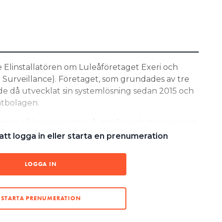
e Elinstallatören om Luleåföretaget Exeri och
 Surveillance). Företaget, som grundades av tre
ade då utvecklat sin systemlösning sedan 2015 och
ätbolagen.
ingen på komponentnivå inte förändrats nämnvärt,
ning då som nu, men vi har förbättrat våra
tt logga in eller starta en prenumeration
 kunna detektera intermittenta fel för
er Marcus Ek, produktchef på Exeri.
LOGGA IN
LBAKA PÅ HALVA TIDEN
STARTA PRENUMERATION
 OM I STÄLLVERKET”