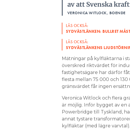
av att Svenska kraft
VERONICA WITLOCK, BOENDE
LÄS OCKSÅ:
SYDVÄSTLÄNKEN: BULLRET MÅS
LÄS OCKSÅ:
SYDVÄSTLÄNKENS LJUDSTÖRNIN
Mätningar på kylfläktarna i sta
överskred riktvärdet för indus
fastighetsägare har därför få
flesta mellan 75 000 och 130 
gränsvärdet får ingen ersättn
Veronica Witlock och flera g
är möjlig. Inför bygget av en
Powerbridge till Tyskland, ha
annat tystare transformatorer
kylfläktar (med lägre varvtal)