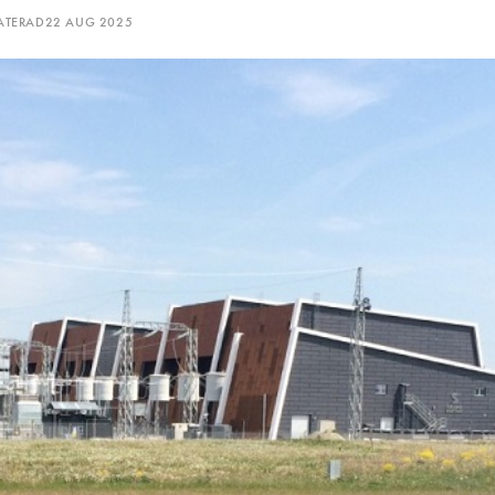
 Vi har därför jobbat jättemycket på att få en sann
ATERAD
22 AUG 2025
den inte behöver göra något annat än att börja
temet.
AR KOMMER EXERIS TEKNIK BEFINNA SIG OM TVÅ TILL
a marknad. Vi har elva elnätbolag som kunder i
 totalt sett så marknaden är stor i Sverige. Vi
blering i Europa, där vi redan har en mindre
ag runt om i världen som har samma utmaningar
Luftledningsnäten i USA och Australien täcker
 nämna två intressanta marknader. Så världen
us Ek.