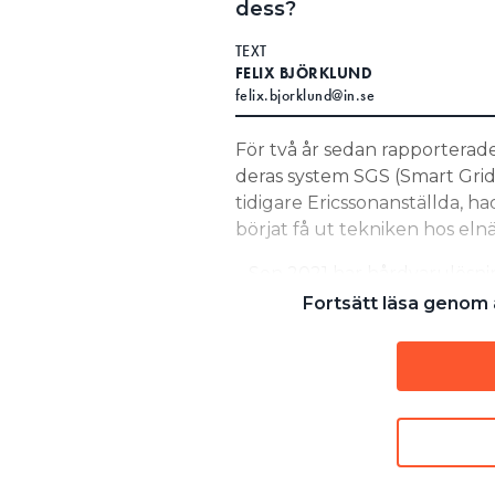
dess?
Search for:
TEXT
FELIX BJÖRKLUND
felix.bjorklund@in.se
SEARCH
För två år sedan rapporterad
deras system SGS (Smart Grid
tidigare Ericssonanställda, h
börjat få ut tekniken hos eln
– Sen 2021 har hårdvarulösn
det är samma certifierade lös
Fortsätt läsa genom a
algoritmer framförallt för att
förebyggande underhåll, säg
LÄS OCKSÅ:
LILLA LÅDAN GER STRÖMMEN TIL
LÄS OCKSÅ:
“DET FLÖG PORSLINSBITAR RUNT