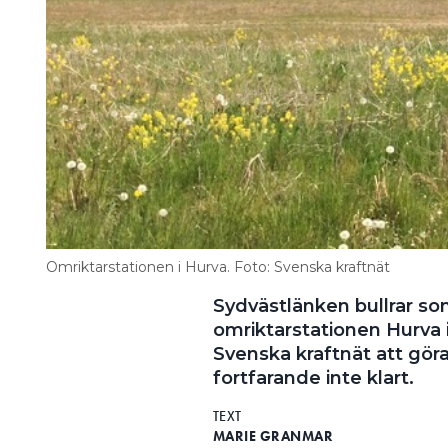
Omriktarstationen i Hurva. Foto: Svenska kraftnät
Sydvästlänken bullrar s
omriktarstationen Hurva 
Svenska kraftnät att gö
fortfarande inte klart.
TEXT
MARIE GRANMAR