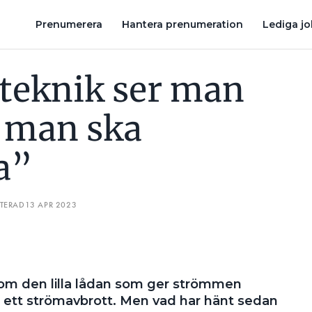
ONERA”
BULLER FRÅN SYDVÄSTLÄNKEN FORTSÄTTER ATT STÖRA
Prenumerera
Hantera prenumeration
Lediga j
teknik ser man
r man ska
a”
ATERAD
13 APR 2023
i om den lilla lådan som ger strömmen
id ett strömavbrott. Men vad har hänt sedan