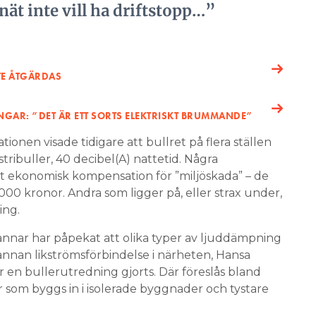
nät inte vill ha driftstopp…”
TE ÅTGÄRDAS
GAR: ”DET ÄR ETT SORTS ELEKTRISKT BRUMMANDE”
tionen visade tidigare att bullret på flera ställen
tribuller, 40 decibel(A) nattetid. Några
tt ekonomisk kompensation för ”miljöskada” – de
000 kronor. Andra som ligger på, eller strax under,
ing.
rannar har påpekat att olika typer av ljuddämpning
 annan likströmsförbindelse i närheten, Hansa
r en bullerutredning gjorts. Där föreslås bland
 som byggs in i isolerade byggnader och tystare
.