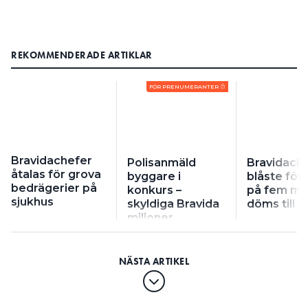
REKOMMENDERADE ARTIKLAR
FÖR PRENUMERANTER
Bravidachefer
Polisanmäld
Bravidach
åtalas för grova
byggare i
blåste för
bedrägerier på
konkurs –
på fem mil
sjukhus
skyldiga Bravida
döms till 
miljoner