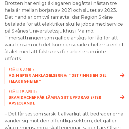
Brotten har enligt åklagaren begåtts i nästan tre
hela år mellan början av 2021 och slutet av 2023.
Det handlar om två ramavtal där Region Skåne
betalade för att elektriker skulle jobba med service
på Skånes Universitetssjukhus i Malmö.
Timersättningen som gällde ansågs för låg för att
vara lönsam och det kompenserade cheferna enligt
åtalet med att fakturera för arbete som inte
utförts.
FRÅN 8 APRIL:
VD:N EFTER ANKLAGELSERNA: ”DET FINNS EN DEL
FELAKTIGHETER”
FRÅN 19 APRIL:
BRAVIDACHEF FÅR LÄMNA SITT UPPDRAG EFTER
AVSLÖJANDE
– Det får ses som särskilt allvarligt att bedrägerierna
vänder sig mot den offentliga sektorn, det gäller
våra gemensamma skattepengar, säger Lars Olson,