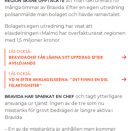
att man fakturerats för
REGION SKÅNE UPPTÄCKTE
många timmar av Bravida. Efter en egen utredning
Search for:
polisanmälde man bolaget och hävde ramavtalet.
Bolagets egen utredning har visat att
elavdelningen i Malmö har överfakturerat regionen
SEARCH
med 1,5 miljoner kronor.
LÄS OCKSÅ:
BRAVIDACHEF FÅR LÄMNA SITT UPPDRAG EFTER
AVSLÖJANDE
LÄS OCKSÅ:
VD:N EFTER ANKLAGELSERNA: ”DET FINNS EN DEL
FELAKTIGHETER”
och tagit ytterligare
BRAVIDA HAR SPARKAT EN CHEF
ansvariga ur tjänst. Ingen av de tre som nu
misstänks för grovt bedrägeri är längre aktiva i
Bravida.
– En av de misstänkta är anhållen men kommer