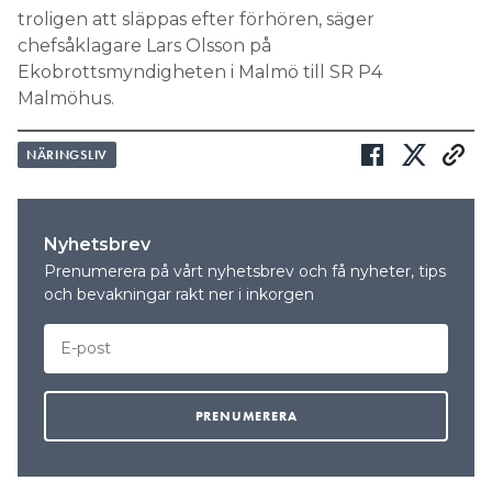
troligen att släppas efter förhören, säger
chefsåklagare Lars Olsson på
Ekobrottsmyndigheten i Malmö till SR P4
Malmöhus.
NÄRINGSLIV
Nyhetsbrev
Prenumerera på vårt nyhetsbrev och få nyheter, tips
och bevakningar rakt ner i inkorgen