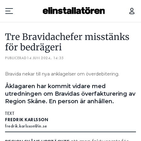
TRE BRAVIDACHEFER MISSTÄNKS FÖR BEDRÄGERI
Tre Bravidachefer misstänks
Prenumerera
för bedrägeri
PUBLICERAD
Hantera prenumeration
14 JUN 2024, 14:35
Lediga jobb
Bravida nekar till nya anklagelser om överdebitering.
Åklagaren har kommit vidare med
Annonsera
utredningen om Bravidas överfakturering av
Region Skåne. En person är anhållen.
Läs E-tidningen
TEXT
FREDRIK KARLSSON
Om tidningen
fredrik.karlsson@in.se
Kontakt
Personuppgifter