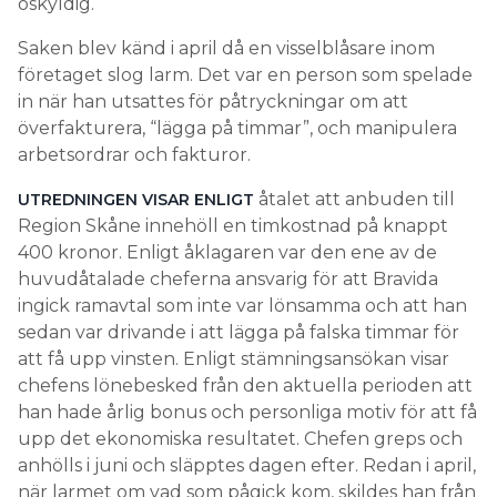
oskyldig.
Saken blev känd i april då en visselblåsare inom
företaget slog larm. Det var en person som spelade
in när han utsattes för påtryckningar om att
överfakturera, “lägga på timmar”, och manipulera
arbetsordrar och fakturor.
åtalet att anbuden till
UTREDNINGEN VISAR ENLIGT
Region Skåne innehöll en timkostnad på knappt
400 kronor. Enligt åklagaren var den ene av de
huvudåtalade cheferna ansvarig för att Bravida
ingick ramavtal som inte var lönsamma och att han
sedan var drivande i att lägga på falska timmar för
att få upp vinsten. Enligt stämningsansökan visar
chefens lönebesked från den aktuella perioden att
han hade årlig bonus och personliga motiv för att få
upp det ekonomiska resultatet. Chefen greps och
anhölls i juni och släpptes dagen efter. Redan i april,
när larmet om vad som pågick kom, skildes han från