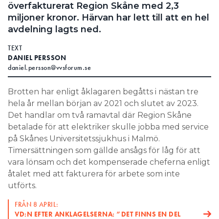
överfakturerat Region Skåne med 2,3
miljoner kronor. Härvan har lett till att en hel
avdelning lagts ned.
TEXT
DANIEL PERSSON
daniel.persson@vvsforum.se
Brotten har enligt åklagaren begåtts i nästan tre
hela år mellan början av 2021 och slutet av 2023.
Det handlar om två ramavtal där Region Skåne
betalade för att elektriker skulle jobba med service
på Skånes Universitetssjukhus i Malmö.
Timersättningen som gällde ansågs för låg för att
vara lönsam och det kompenserade cheferna enligt
åtalet med att fakturera för arbete som inte
utförts.
FRÅN 8 APRIL:
VD:N EFTER ANKLAGELSERNA: ”DET FINNS EN DEL