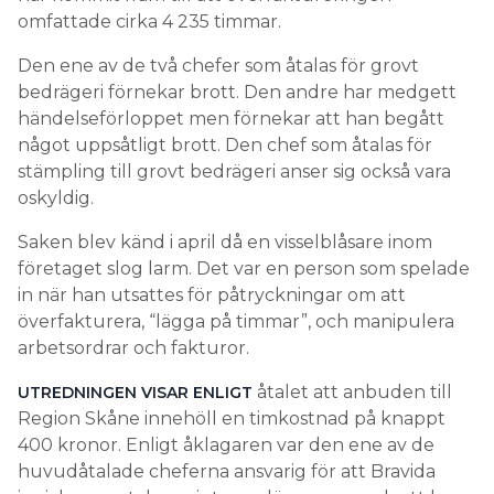
omfattade cirka 4 235 timmar.
Den ene av de två chefer som åtalas för grovt
bedrägeri förnekar brott. Den andre har medgett
händelseförloppet men förnekar att han begått
något uppsåtligt brott. Den chef som åtalas för
stämpling till grovt bedrägeri anser sig också vara
oskyldig.
Saken blev känd i april då en visselblåsare inom
företaget slog larm. Det var en person som spelade
in när han utsattes för påtryckningar om att
överfakturera, “lägga på timmar”, och manipulera
arbetsordrar och fakturor.
åtalet att anbuden till
UTREDNINGEN VISAR ENLIGT
Region Skåne innehöll en timkostnad på knappt
400 kronor. Enligt åklagaren var den ene av de
huvudåtalade cheferna ansvarig för att Bravida