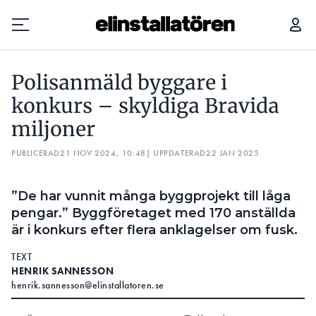
POLISANMÄLD BYGGARE I KONKURS – SKYLDIGA BRAVIDA MILJONER
Polisanmäld byggare i
Prenumerera
konkurs – skyldiga Bravida
miljoner
Hantera prenumeration
PUBLICERAD
21 NOV 2024, 10:48
| UPPDATERAD
22 JAN 2025
Lediga jobb
”De har vunnit många byggprojekt till låga
Annonsera
pengar.” Byggföretaget med 170 anställda
är i konkurs efter flera anklagelser om fusk.
Läs E-tidningen
TEXT
HENRIK SANNESSON
Om tidningen
henrik.sannesson@elinstallatoren.se
Kontakt
Personuppgifter