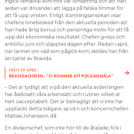
ingick ramavtal som inte var lönsamma och att han
sedan var drivande i att lägga på falska timmar för
att få upp vinsten. Enligt stämningsansökan visar
chefens lönebesked från den aktuella perioden att
han hade årlig bonus och personliga motiv för att få
upp det ekonomiska resultatet. Chefen greps och
anhölls i juni och släpptes dagen efter. Redan i april,
när larmet om vad som pågick kom, skildes han från
sin tjänst av Bravida.
FRÅN 29 APRIL:
BRAVIDACHEFEN: ”VI KOMMER ATT POLISANMÄLA”
– Det är tydligt att vi på den aktuella avdelningen
har åsidosatt våra arbetssätt och rutiner vilket är
helt oacceptabelt. Det är beklagligt att vi inte har
upptäckt detta tidigare, sa vd:n och koncernchefen
Mattias Johansson, då.
En divisionschef, som inte hör till de åtalade, fick i