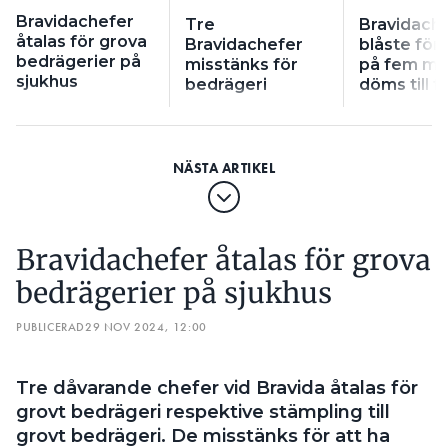
fram att deras fullgörandeförsäkring inte gällde. Av
Bravidachefer
Tre
Bravidach
Halmstads kommun hade HA Bygg fått i uppdrag
åtalas för grova
Bravidachefer
blåste för
att bygga Söderskolan till ett värde av 429 miljoner
bedrägerier på
misstänks för
på fem mil
kronor. I Laholm fanns mistankar om att HA Bygg
sjukhus
bedrägeri
döms till 
använt sig av en falsk bankgaranti. Misstanken har
fått Laholmshem att polisanmäla företaget.
LÄS OCKSÅ:
LADDBOXJÄTTE LÄGGS NED
Även i Falkenberg misstänks HA Bygg har använt
falska dokument för att vinna en annan
Bravidachefer åtalas för grova
upphandling, om Tullbroskolan, det rapporterar
bedrägerier på sjukhus
Hallands Nyheter
.
PUBLICERAD
29 NOV 2024, 12:00
Tre dåvarande chefer vid Bravida åtalas för
grovt bedrägeri respektive stämpling till
grovt bedrägeri. De misstänks för att ha