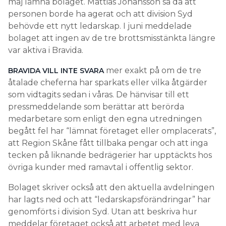
maj lämna bolaget. Mattias Johansson sa då att
personen borde ha agerat och att division Syd
behövde ett nytt ledarskap. I juni meddelade
bolaget att ingen av de tre brottsmisstänkta längre
var aktiva i Bravida.
mer exakt på om de tre
BRAVIDA VILL INTE SVARA
åtalade cheferna har sparkats eller vilka åtgärder
som vidtagits sedan i våras. De hänvisar till ett
pressmeddelande som berättar att berörda
medarbetare som enligt den egna utredningen
begått fel har “lämnat företaget eller omplacerats”,
att Region Skåne fått tillbaka pengar och att inga
tecken på liknande bedrägerier har upptäckts hos
övriga kunder med ramavtal i offentlig sektor.
Bolaget skriver också att den aktuella avdelningen
har lagts ned och att “ledarskapsförändringar” har
genomförts i division Syd. Utan att beskriva hur
meddelar företaget också att arbetet med leva