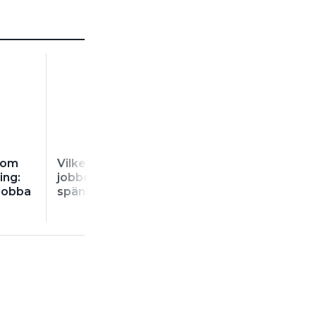
FÖR PRENUMERANTER
 om
Vilket är det läskigaste
Brandutredare
ing:
jobbet du gjort med
solceller: ”Så ka
 jobba
spänningen i gång?
likströmskablar
förläggas”