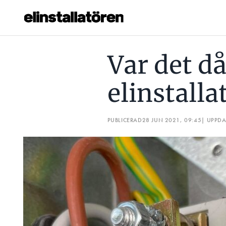
VAR DET DÅLIG PEN SOM GAV ELINSTALLATÖREN EN SMÄLL
Var det d
Prenumerera
elinstalla
Hantera prenumeration
Lediga jobb
PUBLICERAD
28 JUN 2021, 09:45
| UPPD
Annonsera
Läs E-tidningen
Om tidningen
Kontakt
Personuppgifter