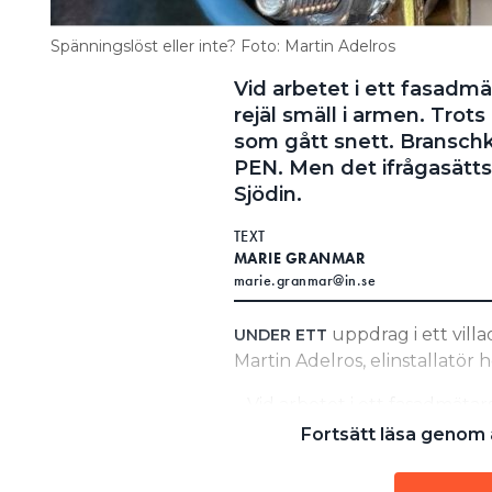
Spänningslöst eller inte? Foto: Martin Adelros
Vid arbetet i ett fasadmä
rejäl smäll i armen. Trot
som gått snett. Branschk
PEN. Men det ifrågasätts
Sjödin.
TEXT
MARIE GRANMAR
marie.granmar@in.se
uppdrag i ett vil
UNDER ETT
Martin Adelros, elinstallatör 
– Vid arbetet i ett fasadmätar
armen. Jag har aldrig varit 
Fortsätt läsa genom a
elektriker, säger han.