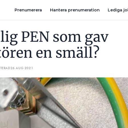
?
HUR SKA MAN SKA TOLKA LÖSTAGBART DUSCHHUVUD I ELI
Prenumerera
Hantera prenumeration
Lediga j
ålig PEN som gav
tören en smäll?
ATERAD
26 AUG 2021