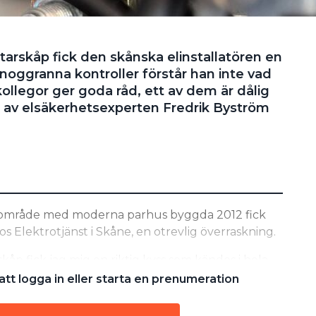
tarskåp fick den skånska elinstallatören en
s noggranna kontroller förstår han inte vad
ollegor ger goda råd, ett av dem är dålig
 av elsäkerhetsexperten Fredrik Byström
laområde med moderna parhus byggda 2012 fick
hos Elektrotjänst i Skåne, en otrevlig överraskning.
skåp fick jag mig en riktig kyss som kändes i hela
med om något liknande under mina 16 år som
tt logga in eller starta en prenumeration