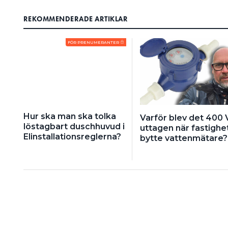
precis anslutit blå l
Martin
REKOMMENDERADE ARTIKLAR
det till ordentligt 
Adelros
drog loss, säger Mar
FÖR PRENUMERANTER
kolla om han fått någon skad
När den första chocken lagt s
Den visade fortfarande noll V
mätning och såg att det var 
huvudbrytaren på elcentrale
vara höga, så uppenbarligen v
Hur ska man ska tolka
Varför blev det 400 V
löstagbart duschhuvud i
uttagen när fastighe
– Det är ju jättefarligt, men 
Elinstallationsreglerna?
bytte vattenmätare?
De boende i huset blev också
vidare med felsökningen med m
Adelros.
ut en fråga i F
HAN SKICKADE
andra trodde kunde vara orsa
stationen, kökets induktionsh