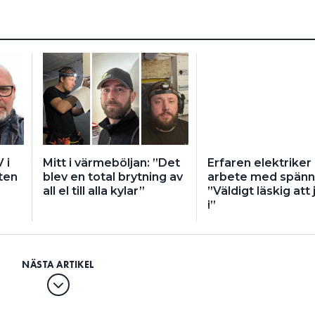
edare och L3. När jag skulle lossa för L2 kittlade
i hela handen och snabbt upp i armen innan jag
tin Adelros som senare åkte till akuten för att
a.
ig kontrollmätte han igen i skåpet, med fluken.
olt. Då växlade Martin Adelros över till Ohm-
låga Ohmtal, mellan 20 och 96. När han stängde av
n inne i huset försvann Ohmtalen. De bör också
ar något fel.
 i
Mitt i värmeböljan: ”Det
Erfaren elektriker
ten
blev en total brytning av
arbete med spänn
jag vet fortfarande inte exakt vad det kan bero på.
all el till alla kylar”
”Väldigt läskig att
i”
 skärrade av händelsen, och jag kommer att jobba
in installationstestare (Metrel), säger Martin
acebook-gruppen Elektriker utan gränser, om vad
ken. Bland förslagen fanns dålig PEN ut från
äll, vitvaror, grannens elstängsel med dåligt