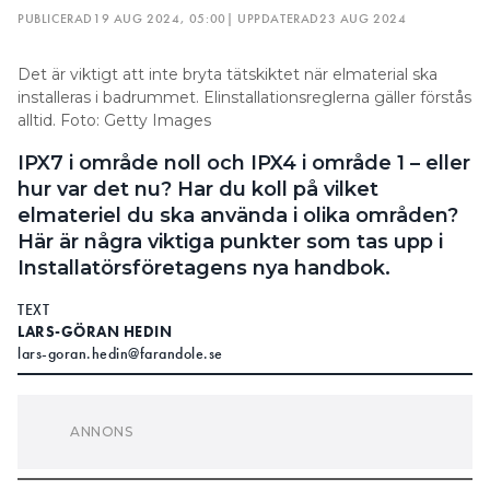
PUBLICERAD
19 AUG 2024, 05:00
| UPPDATERAD
23 AUG 2024
Det är viktigt att inte bryta tätskiktet när elmaterial ska
installeras i badrummet. Elinstallationsreglerna gäller förstås
alltid. Foto: Getty Images
IPX7 i område noll och IPX4 i område 1 – eller
hur var det nu? Har du koll på vilket
elmateriel du ska använda i olika områden?
Här är några viktiga punkter som tas upp i
Installatörsföretagens nya handbok.
TEXT
LARS-GÖRAN HEDIN
lars-goran.hedin@farandole.se
1. Välj rätt kapslingsklass
Områdesindelningen påverkar också vilken