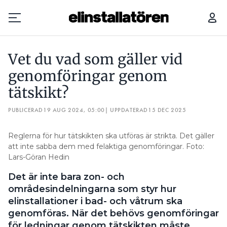
VET DU VAD SOM GÄLLER VID GENOMFÖRINGAR GENOM TÄTSKIKT?
Vet du vad som gäller vid
Prenumerera
genomföringar genom
tätskikt?
Hantera prenumeration
PUBLICERAD
19 AUG 2024, 05:00
| UPPDATERAD
15 DEC 2025
Lediga jobb
Reglerna för hur tätskikten ska utföras är strikta. Det gäller
Annonsera
att inte sabba dem med felaktiga genomföringar. Foto:
Lars-Göran Hedin
Läs E-tidningen
Det är inte bara zon- och
områdesindelningarna som styr hur
Om tidningen
elinstallationer i bad- och våtrum ska
Kontakt
genomföras. När det behövs genomföringar
Personuppgifter
för ledningar genom tätskikten måste