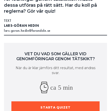
dessa utföras på rätt sätt. Har du koll på
Search for:
reglerna? Gör vår quiz!
TEXT
LARS-GÖRAN HEDIN
SEARCH
lars-goran.hedin@farandole.se
VET DU VAD SOM GÄLLER VID
GENOMFÖRINGAR GENOM TÄTSKIKT?
När du är klar jämförs ditt resultat, med andras
svar.
ca 5 min
STARTA QUIZET