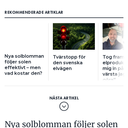
REKOMMENDERADE ARTIKLAR
Nya solblomman
Tvärstopp för
Tog fram 
följer solen
den svenska
elprodukt:
effektivt – men
elvägen
mig in på 
vad kostar den?
värsta jag
göra”
Nya solblomman följer solen