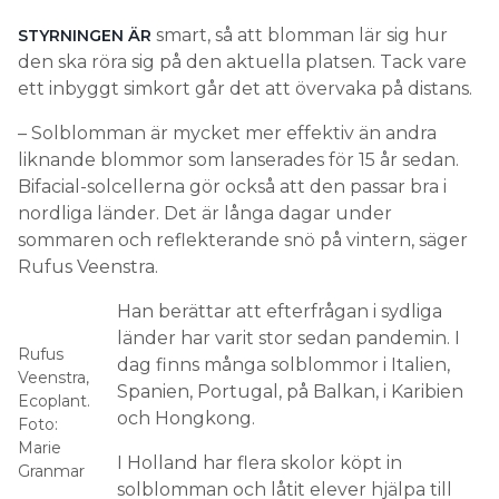
– Solblomman är mycket mer effektiv än andra
liknande blommor som lanserades för 15 år sedan.
Bifacial-solcellerna gör också att den passar bra i
nordliga länder. Det är långa dagar under
sommaren och reflekterande snö på vintern, säger
Rufus Veenstra.
Han berättar att efterfrågan i sydliga
länder har varit stor sedan pandemin. I
Rufus
dag finns många solblommor i Italien,
Veenstra,
Spanien, Portugal, på Balkan, i Karibien
Ecoplant.
och Hongkong.
Foto:
Marie
I Holland har flera skolor köpt in
Granmar
solblomman och låtit elever hjälpa till
med bygget och installationen.
designa och måla blomman som de
– ELEVERNA KAN
vill. Det blir ett roligt, kreativt projekt och samtidigt