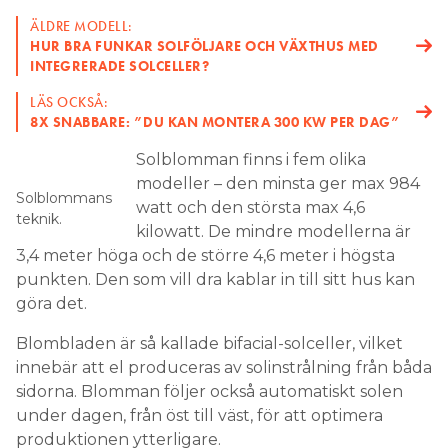
LÄS OCKSÅ:
8X SNABBARE: ”DU KAN MONTERA 300 KW PER DAG”
Solblomman finns i fem olika
modeller – den minsta ger max 984
Solblommans
watt och den största max 4,6
teknik.
kilowatt. De mindre modellerna är
3,4 meter höga och de större 4,6 meter i högsta
punkten. Den som vill dra kablar in till sitt hus kan
göra det.
Blombladen är så kallade bifacial-solceller, vilket
innebär att el produceras av solinstrålning från båda
sidorna. Blomman följer också automatiskt solen
under dagen, från öst till väst, för att optimera
produktionen ytterligare.
smart, så att blomman lär sig hur
STYRNINGEN ÄR
den ska röra sig på den aktuella platsen. Tack vare
ett inbyggt simkort går det att övervaka på distans.