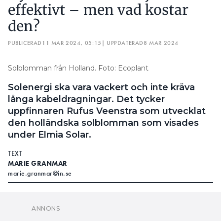
effektivt – men vad kostar
den?
PUBLICERAD
11 MAR 2024, 05:15
| UPPDATERAD
8 MAR 2024
Solblomman från Holland. Foto: Ecoplant
Solenergi ska vara vackert och inte kräva
långa kabeldragningar. Det tycker
uppfinnaren Rufus Veenstra som utvecklat
den holländska solblomman som visades
under Elmia Solar.
TEXT
MARIE GRANMAR
marie.granmar@in.se
på holländska bolaget Ecoplant
RUFUS VEENSTRA
tyckte att det behövdes fler alternativ till stora