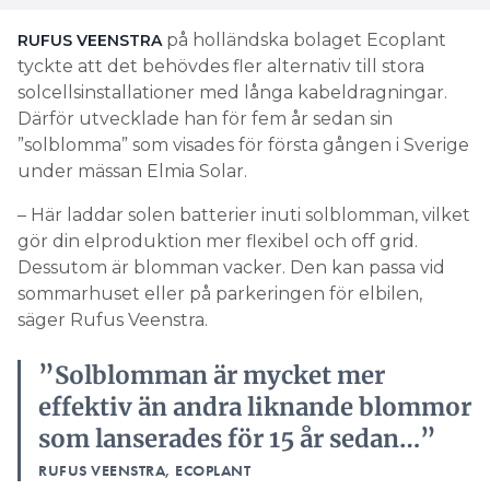
solcellsinstallationer med långa kabeldragningar.
Därför utvecklade han för fem år sedan sin
”solblomma” som visades för första gången i Sverige
under mässan Elmia Solar.
– Här laddar solen batterier inuti solblomman, vilket
gör din elproduktion mer flexibel och off grid.
Dessutom är blomman vacker. Den kan passa vid
sommarhuset eller på parkeringen för elbilen,
säger Rufus Veenstra.
”Solblomman är mycket mer
effektiv än andra liknande blommor
som lanserades för 15 år sedan…”
RUFUS VEENSTRA, ECOPLANT
ÄLDRE MODELL:
HUR BRA FUNKAR SOLFÖLJARE OCH VÄXTHUS MED
INTEGRERADE SOLCELLER?