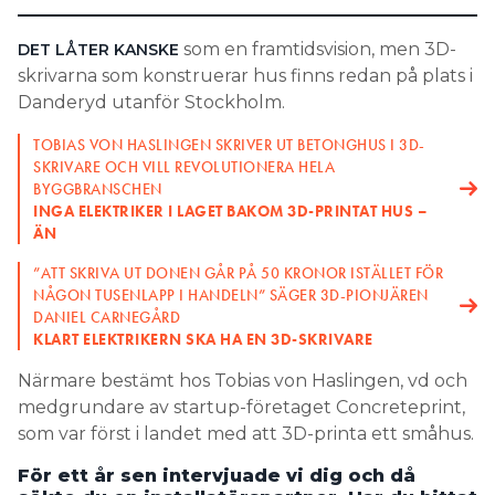
Search for:
som en framtidsvision, men 3D-
DET LÅTER KANSKE
skrivarna som konstruerar hus finns redan på plats i
Danderyd utanför Stockholm.
SEARCH
TOBIAS VON HASLINGEN SKRIVER UT BETONGHUS I 3D-
SKRIVARE OCH VILL REVOLUTIONERA HELA
BYGGBRANSCHEN
INGA ELEKTRIKER I LAGET BAKOM 3D-PRINTAT HUS –
ÄN
”ATT SKRIVA UT DONEN GÅR PÅ 50 KRONOR ISTÄLLET FÖR
NÅGON TUSENLAPP I HANDELN” SÄGER 3D-PIONJÄREN
DANIEL CARNEGÅRD
KLART ELEKTRIKERN SKA HA EN 3D-SKRIVARE
Närmare bestämt hos Tobias von Haslingen, vd och
medgrundare av startup-företaget Concreteprint,
som var först i landet med att 3D-printa ett småhus.
För ett år sen intervjuade vi dig och då