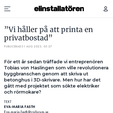
”VI HÅLLER PÅ ATT PRINTA EN PRIVATBOSTAD”
”Vi håller på att printa en
Prenumerera
privatbostad”
PUBLICERAD
Hantera prenumeration
31 AUG 2023, 05:27
Lediga jobb
För ett år sedan träffade vi entreprenören
Tobias von Haslingen som ville revolutionera
Annonsera
byggbranschen genom att skriva ut
betonghus i 3D-skrivare. Men hur har det
Läs E-tidningen
gått med projektet som sökte elektriker
och rörmokare?
Om tidningen
TEXT
Kontakt
EVA-MARIA FASTH
Personuppgifter
Eva-maria.fasth@vvsforum.se