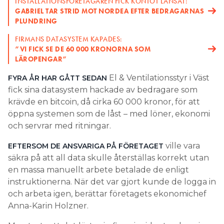
INSTALLATIONSFÖRETAGAREN FICK KONTOT LÄNSAT:
GABRIEL TAR STRID MOT NORDEA EFTER BEDRAGARNAS
PLUNDRING
FIRMANS DATASYSTEM KAPADES:
”VI FICK SE DE 60 000 KRONORNA SOM
LÄROPENGAR”
El & Ventilationsstyr i Väst
FYRA ÅR HAR GÅTT SEDAN
fick sina datasystem hackade av bedragare som
krävde en bitcoin, då cirka 60 000 kronor, för att
öppna systemen som de låst – med löner, ekonomi
och servrar med ritningar.
ville vara
EFTERSOM DE ANSVARIGA PÅ FÖRETAGET
säkra på att all data skulle återställas korrekt utan
en massa manuellt arbete betalade de enligt
instruktionerna. När det var gjort kunde de logga in
och arbeta igen, berättar företagets ekonomichef
Anna-Karin Holzner.