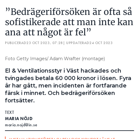
”Bedrägeriförsöken är ofta så
sofistikerade att man inte kan
ana att något är fel”
PUBLICERAD
23 OCT 2023, 07:28
| UPPDATERAD
24 OCT 2023
Foto Getty Images/ Adam Wrafter (montage)
El & Ventilationsstyr i Väst hackades och
tvingades betala 60 000 kronor i lösen. Fyra
år har gått, men incidenten är fortfarande
färsk i minnet. Och bedrägeriförsöken
fortsätter.
TEXT
MARIA NÖJD
maria.nojd@in.se