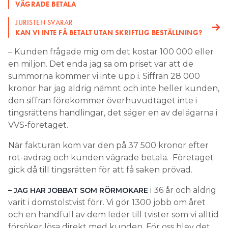
VÄGRADE BETALA
JURISTEN SVARAR
KAN VI INTE FÅ BETALT UTAN SKRIFTLIG BESTÄLLNING?
– Kunden frågade mig om det kostar 100 000 eller
en miljon. Det enda jag sa om priset var att de
summorna kommer vi inte upp i. Siffran 28 000
kronor har jag aldrig nämnt och inte heller kunden,
den siffran förekommer överhuvudtaget inte i
tingsrättens handlingar, det säger en av delägarna i
VVS-företaget.
När fakturan kom var den på 37 500 kronor efter
rot-avdrag och kunden vägrade betala. Företaget
gick då till tingsrätten för att få saken prövad.
i 36 år och aldrig
– JAG HAR JOBBAT SOM RÖRMOKARE
varit i domstolstvist förr. Vi gör 1300 jobb om året
och en handfull av dem leder till tvister som vi alltid
försöker lösa direkt med kunden. För oss blev det