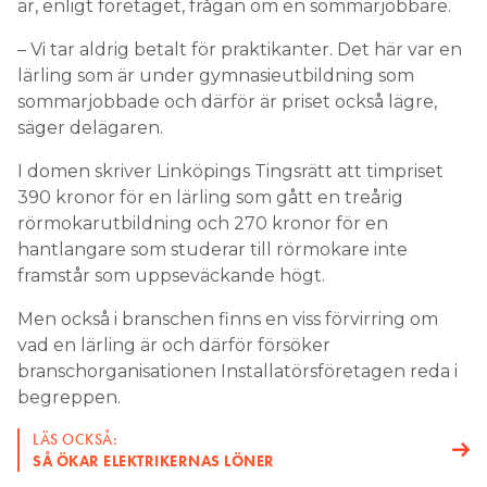
är, enligt företaget, frågan om en sommarjobbare.
– Vi tar aldrig betalt för praktikanter. Det här var en
lärling som är under gymnasieutbildning som
sommarjobbade och därför är priset också lägre,
säger delägaren.
I domen skriver Linköpings Tingsrätt att timpriset
390 kronor för en lärling som gått en treårig
rörmokarutbildning och 270 kronor för en
hantlangare som studerar till rörmokare inte
framstår som uppseväckande högt.
Men också i branschen finns en viss förvirring om
vad en lärling är och därför försöker
branschorganisationen Installatörsföretagen reda i
begreppen.
LÄS OCKSÅ:
SÅ ÖKAR ELEKTRIKERNAS LÖNER