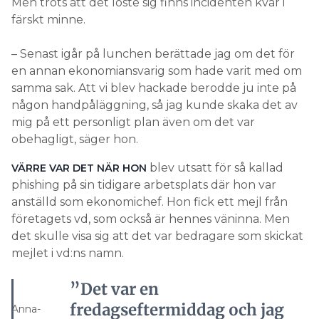
Men trots att det löste sig finns incidenten kvar i
färskt minne.
– Senast igår på lunchen berättade jag om det för
en annan ekonomiansvarig som hade varit med om
samma sak. Att vi blev hackade berodde ju inte på
någon handpåläggning, så jag kunde skaka det av
mig på ett personligt plan även om det var
obehagligt, säger hon.
blev utsatt för så kallad
VÄRRE VAR DET NÄR HON
phishing på sin tidigare arbetsplats där hon var
anställd som ekonomichef. Hon fick ett mejl från
företagets vd, som också är hennes väninna. Men
det skulle visa sig att det var bedragare som skickat
mejlet i vd:ns namn.
”Det var en
fredagseftermiddag och jag
Anna-