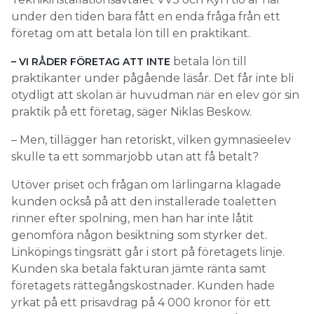
under den tiden bara fått en enda fråga från ett
företag om att betala lön till en praktikant.
betala lön till
– VI RÅDER FÖRETAG ATT INTE
praktikanter under pågående läsår. Det får inte bli
otydligt att skolan är huvudman när en elev gör sin
praktik på ett företag, säger Niklas Beskow.
– Men, tillägger han retoriskt, vilken gymnasieelev
skulle ta ett sommarjobb utan att få betalt?
Utöver priset och frågan om lärlingarna klagade
kunden också på att den installerade toaletten
rinner efter spolning, men han har inte låtit
genomföra någon besiktning som styrker det.
Linköpings tingsrätt går i stort på företagets linje.
Kunden ska betala fakturan jämte ränta samt
företagets rättegångskostnader. Kunden hade
yrkat på ett prisavdrag på 4 000 kronor för ett