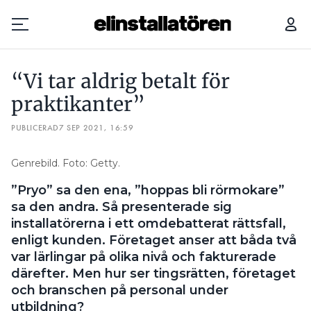
“VI TAR ALDRIG BETALT FÖR PRAKTIKANTER”
“Vi tar aldrig betalt för
Prenumerera
praktikanter”
PUBLICERAD
Hantera prenumeration
7 SEP 2021, 16:59
Lediga jobb
Genrebild. Foto: Getty.
”Pryo” sa den ena, ”hoppas bli rörmokare”
Annonsera
sa den andra. Så presenterade sig
installatörerna i ett omdebatterat rättsfall,
Läs E-tidningen
enligt kunden. Företaget anser att båda två
var lärlingar på olika nivå och fakturerade
Om tidningen
därefter. Men hur ser tingsrätten, företaget
Kontakt
och branschen på personal under
Personuppgifter
utbildning?