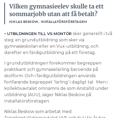
Vilken gymnasieelev skulle ta ett
sommarjobb utan att få betalt?
NIKLAS BESKOW, INSTALLATÖRSFÖRETAGEN
sker generellt i två
– UTBILDNINGEN TILL VS-MONTÖR
steg; en grundutbildning som sker via
gymnasieskolan eller en Vux-utbildning, och
därefter en färdigutbildning på ett företag.
I grundutbildningen förekommer begreppen
praktikant och gymnasielärling beroende på
skolform. Och i färdigutbildningen används
fortfarande begreppet ‘lärling’ i dagligt tal. Men i
kollektivavtalet omnämns de som Anställd under
utbildning (AUU), säger Niklas Beskow på
Installatörsföretagen.
Niklas Beskow som arbetat med
Teknikinstallationsavtalet VVS och Kyl i tio år har