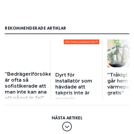
REKOMMENDERADE ARTIKLAR
FÖR PRENUMERANTER
”Bedrägeriförsöken
Dyrt för
”Tråkigt a
är ofta så
installatör som
går hem m
sofistikerade att
hävdade att
värmepum
man inte kan ana
takpris inte är
gratis”
att något är fel”
maxpris