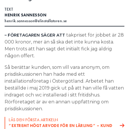
Search for:
TEXT
HENRIK SANNESSON
henrik.sannesson@elinstallatoren.se
SEARCH
takpriset för jobbet är 28
– FÖRETAGAREN SÄGER ATT
000 kronor, mer än så ska det inte kunna kosta.
Men trots att han sagt det initialt fick jag aldrig
någon offert.
Så berättar kunden, som vill vara anonym, om
prisdiskussionen han hade med ett
installationsföretag i Östergötland. Arbetet han
beställde i maj 2019 gick ut på att han ville få vatten
indraget och wc installerad i sitt fritidshus.
Rörföretaget är av en annan uppfattning om
prisdiskussionen.
LÄS DEN FÖRSTA ARTIKELN
”EXTREMT HÖGT ARVODE FÖR EN LÄRLING” – KUND