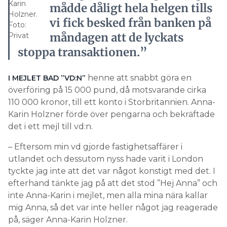
Karin
mådde dåligt hela helgen tills
Holzner.
vi fick besked från banken på
Foto:
måndagen att de lyckats
Privat
stoppa transaktionen.”
henne att snabbt göra en
I MEJLET BAD ”VD:N”
överföring på 15 000 pund, då motsvarande cirka
110 000 kronor, till ett konto i Storbritannien. Anna-
Karin Holzner förde över pengarna och bekräftade
det i ett mejl till vd:n.
– Eftersom min vd gjorde fastighetsaffärer i
utlandet och dessutom nyss hade varit i London
tyckte jag inte att det var något konstigt med det. I
efterhand tänkte jag på att det stod ”Hej Anna” och
inte Anna-Karin i mejlet, men alla mina nära kallar
mig Anna, så det var inte heller något jag reagerade
på, säger Anna-Karin Holzner.