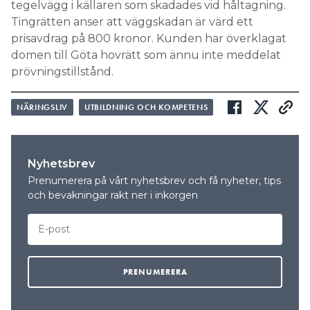
tegelvägg i källaren som skadades vid håltagning.
Tingrätten anser att väggskadan är värd ett
prisavdrag på 800 kronor. Kunden har överklagat
domen till Göta hovrätt som ännu inte meddelat
prövningstillstånd.
NÄRINGSLIV
UTBILDNING OCH KOMPETENS
Nyhetsbrev
Prenumerera på vårt nyhetsbrev och få nyheter, tips
och bevakningar rakt ner i inkorgen