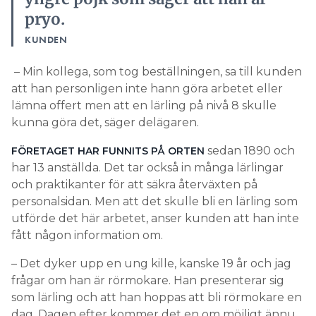
pryo.
KUNDEN
– Min kollega, som tog beställningen, sa till kunden
att han personligen inte hann göra arbetet eller
lämna offert men att en lärling på nivå 8 skulle
kunna göra det, säger delägaren.
sedan 1890 och
FÖRETAGET HAR FUNNITS PÅ ORTEN
har 13 anställda. Det tar också in många lärlingar
och praktikanter för att säkra återväxten på
personalsidan. Men att det skulle bli en lärling som
utförde det här arbetet, anser kunden att han inte
fått någon information om.
– Det dyker upp en ung kille, kanske 19 år och jag
frågar om han är rörmokare. Han presenterar sig
som lärling och att han hoppas att bli rörmokare en
dag. Dagen efter kommer det en om möjligt ännu