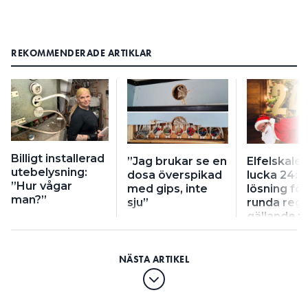
REKOMMENDERADE ARTIKLAR
Billigt installerad
”Jag brukar se en
Elfelskale
utebelysning:
dosa överspikad
lucka 24: ”
”Hur vågar
med gips, inte
lösning för
man?”
sju”
runda regl
gällande f
installatio