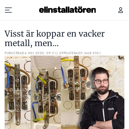
VISST ÄR KOPPAR EN VACKER METALL, MEN…
Visst är koppar en vacker
Prenumerera
metall, men…
PUBLICERAD
Hantera prenumeration
4 JUN 2020, 09:31
| UPPDATERAD
5 MAR 2021
Lediga jobb
Annonsera
Läs E-tidningen
Om tidningen
Kontakt
Personuppgifter