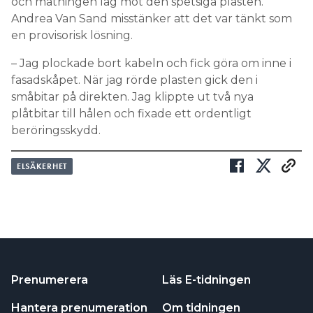
och matningen låg mot den spetsiga plasten.
Andrea Van Sand misstänker att det var tänkt som
en provisorisk lösning.
– Jag plockade bort kabeln och fick göra om inne i
fasadskåpet. När jag rörde plasten gick den i
småbitar på direkten. Jag klippte ut två nya
plåtbitar till hålen och fixade ett ordentligt
beröringsskydd.
ELSÄKERHET
Prenumerera
Läs E-tidningen
Hantera prenumeration
Om tidningen