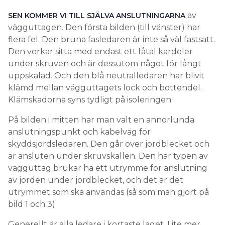
av
SEN KOMMER VI TILL SJÄLVA ANSLUTNINGARNA
vägguttagen. Den första bilden (till vänster) har
flera fel. Den bruna fasledaren är inte så väl fastsatt.
Den verkar sitta med endast ett fåtal kardeler
under skruven och är dessutom något för långt
uppskalad. Och den blå neutralledaren har blivit
klämd mellan vägguttagets lock och bottendel.
Klämskadorna syns tydligt på isoleringen.
På bilden i mitten har man valt en annorlunda
anslutningspunkt och kabelväg för
skyddsjordsledaren. Den går över jordblecket och
är ansluten under skruvskallen. Den här typen av
vägguttag brukar ha ett utrymme för anslutning
av jorden under jordblecket, och det är det
utrymmet som ska användas (så som man gjort på
bild 1 och 3).
Generellt är alla ledare i kortaste laget. Lite mer