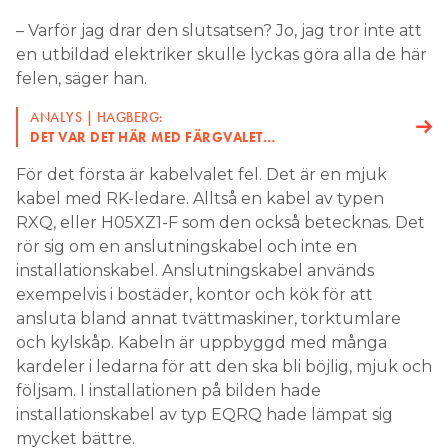
– Varför jag drar den slutsatsen? Jo, jag tror inte att
en utbildad elektriker skulle lyckas göra alla de här
felen, säger han.
ANALYS | HAGBERG:
DET VAR DET HÄR MED FÄRGVALET…
För det första är kabelvalet fel. Det är en mjuk
kabel med RK-ledare. Alltså en kabel av typen
RXQ, eller H05XZ1-F som den också betecknas. Det
rör sig om en anslutningskabel och inte en
installationskabel. Anslutningskabel används
exempelvis i bostäder, kontor och kök för att
ansluta bland annat tvättmaskiner, torktumlare
och kylskåp. Kabeln är uppbyggd med många
kardeler i ledarna för att den ska bli böjlig, mjuk och
följsam. I installationen på bilden hade
installationskabel av typ EQRQ hade lämpat sig
mycket bättre.