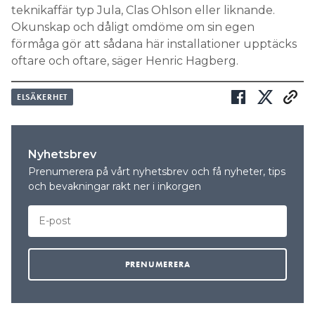
teknikaffär typ Jula, Clas Ohlson eller liknande.
Okunskap och dåligt omdöme om sin egen
förmåga gör att sådana här installationer upptäcks
oftare och oftare, säger Henric Hagberg.
ELSÄKERHET
Nyhetsbrev
Prenumerera på vårt nyhetsbrev och få nyheter, tips
och bevakningar rakt ner i inkorgen