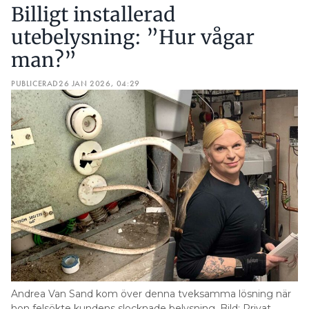
Billigt installerad
utebelysning: ”Hur vågar
man?”
PUBLICERAD
26 JAN 2026, 04:29
Andrea Van Sand kom över denna tveksamma lösning när
hon felsökte kundens slocknade belysning. Bild: Privat