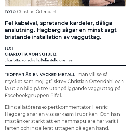
Search for:
Christian Örtendahl
FOTO
Fel kabelval, spretande kardeler, dåliga
anslutning. Hagberg sågar en minst sagt
SEARCH
bristande installation av vägguttag.
TEXT
CHARLOTTA VON SCHULTZ
charlotta.vonschultz@elinstallatoren.se
man vill se så
“KOPPAR ÄR EN VACKER METALL,
mycket som möjligt” skrev Christian Örtendahl och
la ut en bild på tre utanpåliggande vägguttag på
Facebookgruppen Elfel.
Elinstallatörens expertkommentator Henric
Hagberg anar en viss sarkasm i rubriken. Och han
misstänker starkt att en hemmapulare har varit i
farten och installerat uttagen på egen hand.