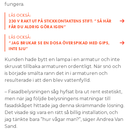
fungera.
LÄS OCKSÅ:
230 V RAKT UT PÅ STICKKONTAKTENS STIFT: ”SÅ HÄR
FÅR DU ALDRIG GÖRA IGEN”
LÄS OCKSÅ:
”JAG BRUKAR SE EN DOSA ÖVERSPIKAD MED GIPS,
INTE SJU”
Kunden hade bytt en lampa i en armatur och inte
skruvat tillbaka armaturen ordentligt. När snö och
is började smälta rann det in i armaturen och
resulterade i att den blev vattenfylld.
– Fasadbelysningen såg hyfsat bra ut rent estetiskt,
men när jag följde belysningens matningar till
fasadskåpet hittade jag denna skrämmande lösning.
Det visade sig vara en rätt så billig installation, och
jag tänkte bara ”hur vågar man?”, säger Andrea Van
Sand.