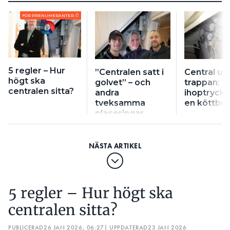
FÖR PRENUMERANTER
5 regler – Hur
”Centralen satt i
Central un
högt ska
golvet” – och
trappan: ”
centralen sitta?
andra
ihoptryck
tveksamma
en köttbul
placeringar
5 regler – Hur högt ska
centralen sitta?
PUBLICERAD
26 JAN 2026, 06:27
| UPPDATERAD
23 JAN 2026