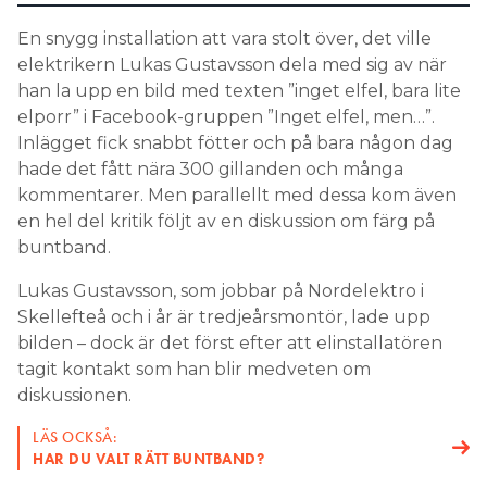
Search for:
En snygg installation att vara stolt över, det ville
elektrikern Lukas Gustavsson dela med sig av när
han la upp en bild med texten ”inget elfel, bara lite
elporr” i Facebook-gruppen ”Inget elfel, men…”.
SEARCH
Inlägget fick snabbt fötter och på bara någon dag
hade det fått nära 300 gillanden och många
kommentarer. Men parallellt med dessa kom även
en hel del kritik följt av en diskussion om färg på
buntband.
Lukas Gustavsson, som jobbar på Nordelektro i
Skellefteå och i år är tredjeårsmontör, lade upp
bilden – dock är det först efter att elinstallatören
tagit kontakt som han blir medveten om
diskussionen.
LÄS OCKSÅ:
HAR DU VALT RÄTT BUNTBAND?