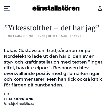
”YRKESSTOLTHET – DET HAR JAG”
5 REGLER – HUR HÖGT S
”Yrkesstolthet – det har jag”
Prenumerera
PUBLICERAD
6 FEB 2023, 05:30
| UPPDATERAD
2 FEB 2023
Hantera prenumeration
Lukas Gustavsson, tredjeårsmontör på
Lediga jobb
Nordelektro lade ut den här bilden av en
styr- och kraftinstallation med texten ”Inget
Annonsera
elfel, bara lite elporr”. Responsen blev
översvallande positiv med gillamarkeringar
Läs E-tidningen
och kommentarer. Men han fick också kritik
för färgen på buntbanden.
Om tidningen
TEXT
Kontakt
FELIX BJÖRKLUND
felix.bjorklund@in.se
Personuppgifter