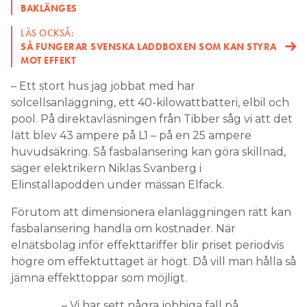
BAKLÄNGES
LÄS OCKSÅ:
SÅ FUNGERAR SVENSKA LADDBOXEN SOM KAN STYRA
MOT EFFEKT
– Ett stort hus jag jobbat med har
solcellsanläggning, ett 40-kilowattbatteri, elbil och
pool. På direktavläsningen från Tibber såg vi att det
lätt blev 43 ampere på L1 – på en 25 ampere
huvudsäkring. Så fasbalansering kan göra skillnad,
säger elektrikern Niklas Svanberg i
Elinstallapodden under mässan Elfack.
Förutom att dimensionera elanläggningen rätt kan
fasbalansering handla om kostnader. När
elnätsbolag inför effekttariffer blir priset periodvis
högre om effektuttaget är högt. Då vill man hålla så
jämna effekttoppar som möjligt.
– Vi har sett några jobbiga fall på