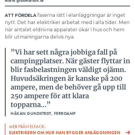
marie.granmar@in.se
faserna rätt i elanläggningar är inget
ATT FÖRDELA
nytt. Det har elektriker arbetat med i alla tider. Men
när antalet eldrivna apparater ökar i hus och hem
blir utmaningarna delvis nya.
”Vi har sett några jobbiga fall på
campingplatser. När gäster flyttar in
blir fasbelastningen väldigt ojämn.
Huvudsäkringen är kanske på 200
ampere, men de behöver gå upp till
250 ampere för att klara
topparna…”
HÅKAN GUNDSTEDT, FERROAMP
MER FRÅN ELFACK:
ELEKTRIKERN OM HUR HAN BYGGER ANLÄGGNINGEN