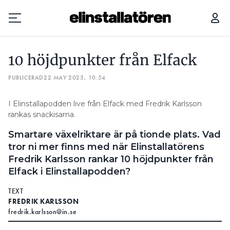
10 HÖJDPUNKTER FRÅN ELFACK
HAR DU KOLL PÅ FASBALA
10 höjdpunkter från Elfack
Prenumerera
PUBLICERAD
22 MAY 2023, 10:54
Hantera prenumeration
I Elinstallapodden live från Elfack med Fredrik Karlsson
rankas snackisarna.
Lediga jobb
Smartare växelriktare är på tionde plats. Vad
Annonsera
tror ni mer finns med när Elinstallatörens
Fredrik Karlsson rankar 10 höjdpunkter från
Läs E-tidningen
Elfack i Elinstallapodden?
TEXT
Om tidningen
FREDRIK KARLSSON
fredrik.karlsson@in.se
Kontakt
Personuppgifter