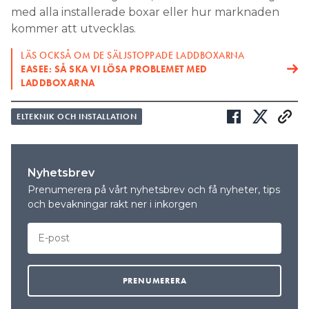
med alla installerade boxar eller hur marknaden
kommer att utvecklas.
LÄS OCKSÅ OM DE SÄLJSTOPPADE LADDBOXARNA
EASEE: SÅ SKA VI LÖSA PROBLEMET MED
LADDBOXARNA
ELTEKNIK OCH INSTALLATION
Nyhetsbrev
Prenumerera på vårt nyhetsbrev och få nyheter, tips
och bevakningar rakt ner i inkorgen