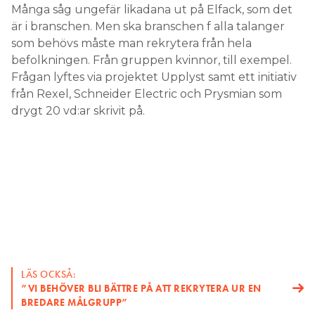
Många såg ungefär likadana ut på Elfack, som det
är i branschen. Men ska branschen f alla talanger
som behövs måste man rekrytera från hela
befolkningen. Från gruppen kvinnor, till exempel.
Frågan lyftes via projektet Upplyst samt ett initiativ
från Rexel, Schneider Electric och Prysmian som
drygt 20 vd:ar skrivit på.
LÄS OCKSÅ:
”VI BEHÖVER BLI BÄTTRE PÅ ATT REKRYTERA UR EN
BREDARE MÅLGRUPP”