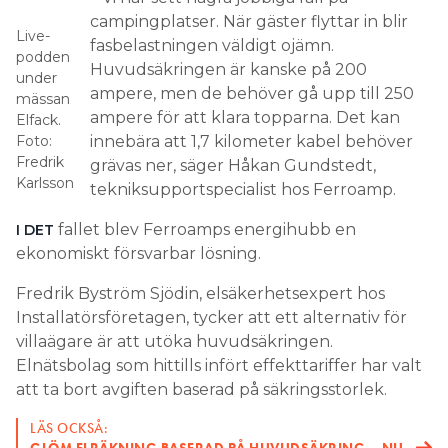
campingplatser. När gäster flyttar in blir
Live-
fasbelastningen väldigt ojämn.
podden
Huvudsäkringen är kanske på 200
under
ampere, men de behöver gå upp till 250
mässan
ampere för att klara topparna. Det kan
Elfack.
Foto:
innebära att 1,7 kilometer kabel behöver
Fredrik
grävas ner, säger Håkan Gundstedt,
Karlsson
tekniksupportspecialist hos Ferroamp.
fallet blev Ferroamps energihubb en
I DET
ekonomiskt försvarbar lösning.
Fredrik Byström Sjödin, elsäkerhetsexpert hos
Installatörsföretagen, tycker att ett alternativ för
villaägare är att utöka huvudsäkringen.
Elnätsbolag som hittills infört effekttariffer har valt
att ta bort avgiften baserad på säkringsstorlek.
LÄS OCKSÅ: