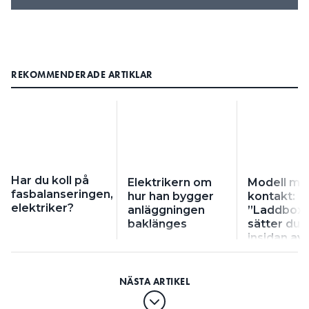
REKOMMENDERADE ARTIKLAR
Har du koll på
Elektrikern om
Modell me
fasbalanseringen,
hur han bygger
kontakt:
elektriker?
anläggningen
”Laddbox
baklänges
sätter du 
insidan av
garagevä