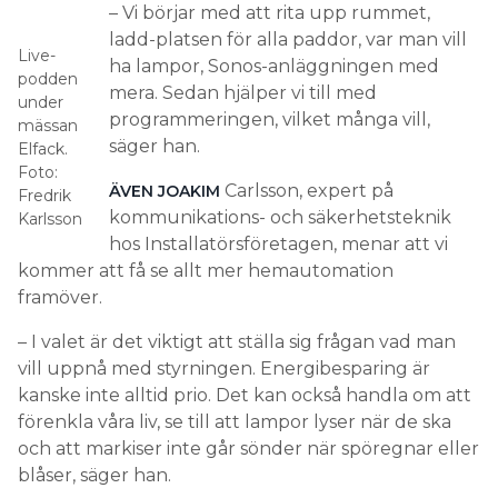
– Vi börjar med att rita upp rummet,
ladd-platsen för alla paddor, var man vill
Live-
ha lampor, Sonos-anläggningen med
podden
mera. Sedan hjälper vi till med
under
programmeringen, vilket många vill,
mässan
säger han.
Elfack.
Foto:
Carlsson, expert på
ÄVEN JOAKIM
Fredrik
kommunikations- och säkerhetsteknik
Karlsson
hos Installatörsföretagen, menar att vi
kommer att få se allt mer hemautomation
framöver.
– I valet är det viktigt att ställa sig frågan vad man
vill uppnå med styrningen. Energibesparing är
kanske inte alltid prio. Det kan också handla om att
förenkla våra liv, se till att lampor lyser när de ska
och att markiser inte går sönder när spöregnar eller
blåser, säger han.