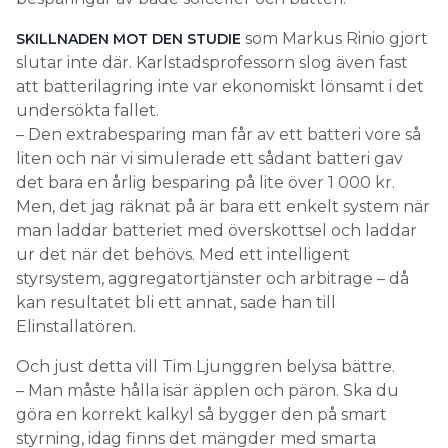
som Markus Rinio gjort
SKILLNADEN MOT DEN STUDIE
slutar inte där. Karlstadsprofessorn slog även fast
att batterilagring inte var ekonomiskt lönsamt i det
undersökta fallet.
– Den extrabesparing man får av ett batteri vore så
liten och när vi simulerade ett sådant batteri gav
det bara en årlig besparing på lite över 1 000 kr.
Men, det jag räknat på är bara ett enkelt system när
man laddar batteriet med överskottsel och laddar
ur det när det behövs. Med ett intelligent
styrsystem, aggregatortjänster och arbitrage – då
kan resultatet bli ett annat, sade han till
Elinstallatören.
Och just detta vill Tim Ljunggren belysa bättre.
– Man måste hålla isär äpplen och päron. Ska du
göra en korrekt kalkyl så bygger den på smart
styrning, idag finns det mängder med smarta