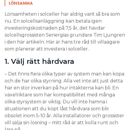
LÖNSAMMA
– Samtidigt, om det blir brand i en
Lönsamheten i solceller har aldrig varit så bra som
solcellsanläggning på grund av något
nu. En solcellsanläggning kan betala igen
(installations)fel, kan det ge större följdskador om
investeringskostnaden på 7,5 år, det hävdar
anläggningen sitter på ett tak. Då finns risk att även
solcellsgrossisten Senergias grundare Tim Ljungren
byggnaden börjar brinna, säger Bengt Stridh.
i den här artikeln. Här är hans tre råd till villaägare
som planerar att investera i solceller.
LÄS OCKSÅ:
FÅR JAG SKRUVA FAST SOLCELLERNA, OM DE STÅR PÅ
1. Välj rätt hårdvara
MARKEN?
Några nackdelar med
– Det finns flera olika typer av system man kan köpa
och de har olika styrning. Alla vet inte att just detta
markanläggningar:
har en stor inverkan på hur intäkterna kan bli. En
1 Underhåll
växelriktare som har kompatibilitet med många
olika styrsystem är viktig. Du vill inte hamna i
En anläggning på mark, som inte är fast utan har
situationen att du köpt låst hårdvara som blir
solföljare, löper högre risk för fel och sannolikt
obsolet inom 5-10 år. Alla installatörer och grossister
större underhållskostnader.
vill sälja sin lösning – mitt råd är att kolla runt och
läsa på.