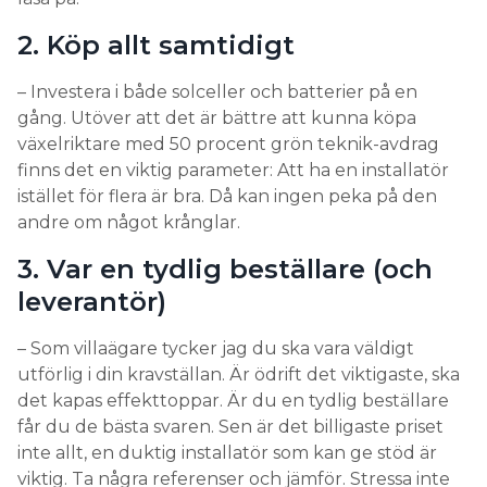
2 Bygglov
2. Köp allt samtidigt
Ibland behöver man söka bygglov för en ny
markanläggning. Nya byggnader, som teknikbodar
– Investera i både solceller och batterier på en
och transformatorstationer, kräver alltid bygglov.
gång. Utöver att det är bättre att kunna köpa
Solceller på tak behöver bara bygglov i vissa fall –
växelriktare med 50 procent grön teknik-avdrag
till exempel om lutningen är en annan än takets
finns det en viktig parameter: Att ha en installatör
eller om byggnaden byter färg eller
istället för flera är bra. Då kan ingen peka på den
fasadbeklädnad.
andre om något krånglar.
3 Stölder
3. Var en tydlig beställare (och
leverantör)
Anläggningar på mark är mer exponerade. De kan
kräva larm och/eller kameraövervakning.
– Som villaägare tycker jag du ska vara väldigt
utförlig i din kravställan. Är ödrift det viktigaste, ska
– En intressant fråga är också när stölderna sker?
det kapas effekttoppar. Är du en tydlig beställare
Det finns fall med stölder från större anläggningar
får du de bästa svaren. Sen är det billigaste priset
som skett redan innan komponenterna hunnit
inte allt, en duktig installatör som kan ge stöd är
monteras, säger Bengt Stridh.
viktig. Ta några referenser och jämför. Stressa inte