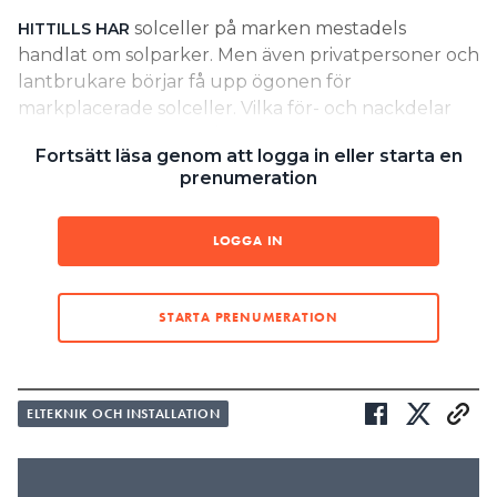
solceller på marken mestadels
HITTILLS HAR
Search for:
handlat om solparker. Men även privatpersoner och
lantbrukare börjar få upp ögonen för
markplacerade solceller. Vilka för- och nackdelar
SEARCH
finns med placering på mark respektive tak?
Fortsätt läsa genom att logga in eller starta en
prenumeration
”…om det blir brand i en
solcellsanläggning på grund av
LOGGA IN
något (installations)fel, kan det ge
större följdskador om anläggningen
sitter på ett tak. Då finns risk att
STARTA PRENUMERATION
även byggnaden börjar brinna.”
BENGT STRIDH, MÄLARDALENS UNIVERSITET
ELTEKNIK OCH INSTALLATION
LÄS OCKSÅ:
LÖNAR DET SIG ATT SÄTTA SOLCELLERNA PÅ MARKEN?
EXEMPEL: