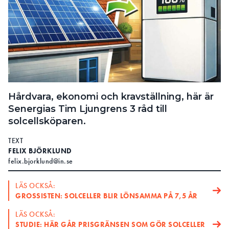
Installation på mark eller platta tak innebär större
frihet att välja, och optimera, orientering och
lutning. På lutande tak är orientering och lutning
redan givna. En fast installation är fortfarande
enklast och säkrast och innebär lägst
investeringskostnad, enligt Bengt Stridh.
5 Investeringskostnad
Hårdvara, ekonomi och kravställning, här är
Senergias Tim Ljungrens 3 råd till
Den är generellt lägre om man bygger på mark.
solcellsköparen.
Men skillnaderna minskar med anläggningens
storlek. Bygger man större blir
TEXT
investeringskostnaden per installerad effekt lägre,
FELIX BJÖRKLUND
även på tak.
felix.bjorklund@in.se
6 Brandsäkerhet
LÄS OCKSÅ:
GROSSISTEN: SOLCELLER BLIR LÖNSAMMA PÅ 7,5 ÅR
Om anläggningarna är rätt utförda från början bör
LÄS OCKSÅ:
det inte vara någon större skillnad mellan tak och
STUDIE: HÄR GÅR PRISGRÄNSEN SOM GÖR SOLCELLER
mark.