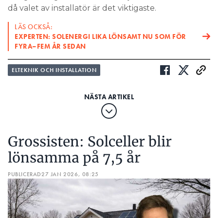
LÄS OCKSÅ:
då valet av installatör är det viktigaste.
STOR SOLCELLSSTÖLD: ”VERKAR HANDLA OM ETT
LÄS OCKSÅ:
BESTÄLLNINGSJOBB”
EXPERTEN: SOLENERGI LIKA LÖNSAMT NU SOM FÖR
FYRA–FEM ÅR SEDAN
ELTEKNIK OCH INSTALLATION
Grossisten: Solceller blir
lönsamma på 7,5 år
PUBLICERAD
27 JAN 2026, 08:25