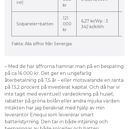
vxr)
pr
kr
121
-50
6,27 kr/Wp : 3
Solpaneler+batteri
000
-4
342 kr/kWh
kr
pr
Fakta: Alla siffror från Senergia
– Med de här siffrorna hamnar man på en besparing
på ca 16 000 kr. Det ger en ungefärlig
återbetalning på 7,5 år – eller motsvarande en ränta
på 13,2 procent på investerat kapital. Och då har vi
inte tagit med eventuell värdeökning på huset,
rabatter på gröna bolån eller andra mjuka värden.
Intäkten har jag beräknat med hjälp av min
leverantör Enequi som levererar smart
batteristyrning. Den tar in både intjäning och
besparingar av både solceller och batteri.