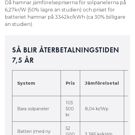
Då hamnar jämförelsepriserna för solpanelerna på
6,27kr/W (50% lägre än studien) och priset för
batteriet hamnar på 3342kr/kWh (ca 30% billigare
än studien).
SÅ BLIR ÅTERBETALNINGSTIDEN
7,5 ÅR
Di
System
Pris
Jämförelsetal
m
st
103
-56
Bara solpaneler
500
8,04 kr/Wp
pr
kr
52
Batteri (med ny
-3
000
3 385 kr/kWh