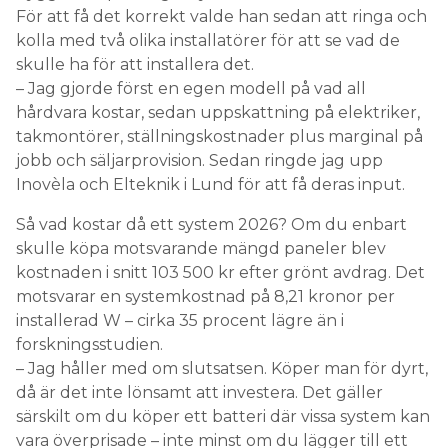
För att få det korrekt valde han sedan att ringa och
kolla med två olika installatörer för att se vad de
skulle ha för att installera det.
– Jag gjorde först en egen modell på vad all
hårdvara kostar, sedan uppskattning på elektriker,
takmontörer, ställningskostnader plus marginal på
jobb och säljarprovision. Sedan ringde jag upp
Inovèla och Elteknik i Lund för att få deras input.
Så vad kostar då ett system 2026? Om du enbart
skulle köpa motsvarande mängd paneler blev
kostnaden i snitt 103 500 kr efter grönt avdrag. Det
motsvarar en systemkostnad på 8,21 kronor per
installerad W – cirka 35 procent lägre än i
forskningsstudien.
– Jag håller med om slutsatsen. Köper man för dyrt,
då är det inte lönsamt att investera. Det gäller
särskilt om du köper ett batteri där vissa system kan
vara överprisade – inte minst om du lägger till ett