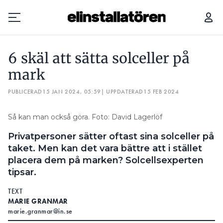
6 SKÄL ATT SÄTTA SOLCELLER PÅ MARK
6 skäl att sätta solceller på
Prenumerera
mark
PUBLICERAD
Hantera prenumeration
15 JAN 2024, 05:59
| UPPDATERAD
15 FEB 2024
Lediga jobb
Så kan man också göra. Foto: David Lagerlöf
Privatpersoner sätter oftast sina solceller på
Annonsera
taket. Men kan det vara bättre att i stället
placera dem på marken? Solcellsexperten
Läs E-tidningen
tipsar.
TEXT
Om tidningen
MARIE GRANMAR
Kontakt
marie.granmar@in.se
Personuppgifter