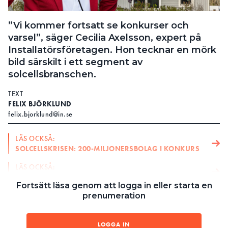
Search for:
”Vi kommer fortsatt se konkurser och
varsel”, säger Cecilia Axelsson, expert på
Installatörsföretagen. Hon tecknar en mörk
SEARCH
bild särskilt i ett segment av
solcellsbranschen.
TEXT
FELIX BJÖRKLUND
felix.bjorklund@in.se
LÄS OCKSÅ:
SOLCELLSKRISEN: 200-MILJONERSBOLAG I KONKURS
LÄS OCKSÅ:
”BORT MED MOMSEN PÅ SOLCELLER”
Fortsätt läsa genom att logga in eller starta en
1. Minskad efterfrågan bland konsumenter
prenumeration
När Solcellen i Sverige AB kastade in handduken i
LOGGA IN
slutet av augusti var det chockartat. Trots tusentals