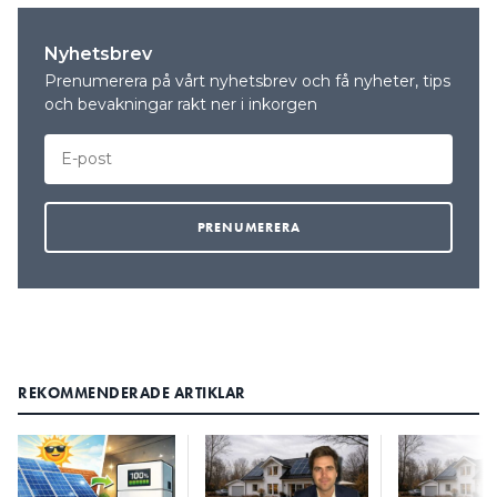
1. Half-cut
Nyhetsbrev
Produktspecialisten
På senare år har de flesta
Kristian Francke
Prenumerera på vårt nyhetsbrev och få nyheter, tips
tillverkare gått över till att
hos Solelgrossisten
och bevakningar rakt ner i inkorgen
använda half-cut celler i stället
har plockat ut en
half-cut panel i lite
för traditionella fyrkantiga
större format ur
celler. Half-cut innebär att en
lagret. Den här är
fyrkantig cell skärs i två halvor
av typen glas-
med en laser och sätts samman
glas/bi-facial.
i två grupper, en övre och en
nedre, som är parallellkopplade.
Att göra så har flera fördelar – effekten ökas genom
lägre resistansförluster genom busbarerna
eftersom varje grupp av celler arbetar vid samma
REKOMMENDERADE ARTIKLAR
spänning men med halverad strömstyrka. Det leder
också till lägre arbetstemperatur, vilket ger lägre
risk för hotspots på grund av skuggade ytor, smuts
eller skador på cellen. Och eftersom varje grupp av