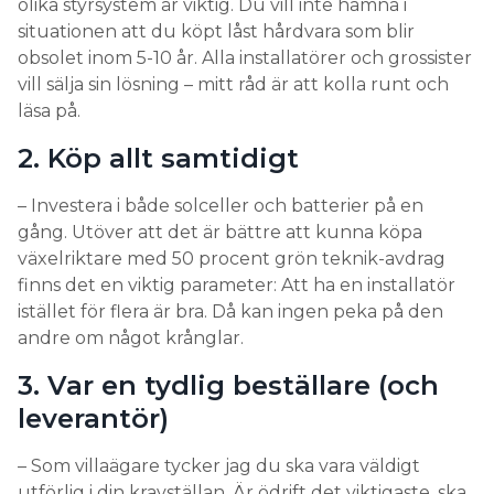
olika styrsystem är viktig. Du vill inte hamna i
Shingelpanel
varandra. Vid tillverkningen utgår man
situationen att du köpt låst hårdvara som blir
från Hyundai
från en högpresterande monokristallin
med 430
obsolet inom 5-10 år. Alla installatörer och grossister
cell som tillverkats med PERC-teknik.
Wp i effekt.
vill sälja sin lösning – mitt råd är att kolla runt och
Den laserskärs i fem eller sex remsor
läsa på.
som förses med ett elektriskt ledande vidhäftande
2. Köp allt samtidigt
skikt längs ena långsidan. Remsorna läggs i rader
med en liten överlapp som gömmer busbaren så
– Investera i både solceller och batterier på en
att hela panelens yta kan absorbera ljus. Det ökar
gång. Utöver att det är bättre att kunna köpa
effektiviteten, en shingelpanel i standardformat
växelriktare med 50 procent grön teknik-avdrag
kommer upp i effekter en god bit över 400 W.
finns det en viktig parameter: Att ha en installatör
En fördel med Shingel-tekniken är att varje rad av
istället för flera är bra. Då kan ingen peka på den
celler normalt förbinds parallellt. Det minskar
andre om något krånglar.
problemen med skuggning avsevärt, eftersom
3. Var en tydlig beställare (och
varje rad agerar som en separat panel. Shingelceller
är också relativt billiga att tillverka så de kan vara
leverantör)
ett ganska kostnadseffektivt alternativt, särskilt där
det finns risk för skuggning.
– Som villaägare tycker jag du ska vara väldigt
utförlig i din kravställan. Är ödrift det viktigaste, ska