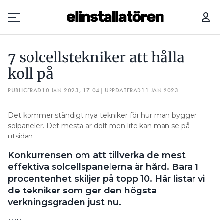
7 SOLCELLSTEKNIKER ATT HÅLLA KOLL PÅ
7 solcellstekniker att hålla
Prenumerera
koll på
PUBLICERAD
Hantera prenumeration
10 JAN 2023, 17:04
| UPPDATERAD
11 JAN 2023
Lediga jobb
Det kommer ständigt nya tekniker för hur man bygger
solpaneler. Det mesta är dolt men lite kan man se på
utsidan.
Annonsera
Konkurrensen om att tillverka de mest
Läs E-tidningen
effektiva solcellspanelerna är hård. Bara 1
procentenhet skiljer på topp 10. Här listar vi
de tekniker som ger den högsta
Om tidningen
verkningsgraden just nu.
Kontakt
Personuppgifter