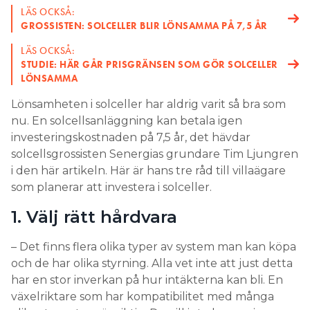
3. PERC, Passivated Emitter Rear
LÄS OCKSÅ:
Cells
GROSSISTEN: SOLCELLER BLIR LÖNSAMMA PÅ 7,5 ÅR
LÄS OCKSÅ:
Det här är numera en allmänt använd teknik för att
STUDIE: HÄR GÅR PRISGRÄNSEN SOM GÖR SOLCELLER
öka effektiviteten i solpaneler av både
LÖNSAMMA
monokristallin och polykristallin typ. PERC-celler
Lönsamheten i solceller har aldrig varit så bra som
har en mer avancerad cellarkitektur, med
nu. En solcellsanläggning kan betala igen
ytterligare lager på baksidan av cellen som
investeringskostnaden på 7,5 år, det hävdar
absorberar mer fotoner och ökar den totala
solcellsgrossisten Senergias grundare Tim Ljungren
effektiviteten. Tekniken används nu av de flesta
i den här artikeln. Här är hans tre råd till villaägare
tillverkarna av solpaneler. En av dem, Jinko Solar,
som planerar att investera i solceller.
slog nyligen effektivitetsrekord med 24,79 procent
för en monokristallin solpanel uppbyggd med
1. Välj rätt hårdvara
PERC-teknik.
– Det finns flera olika typer av system man kan köpa
4. Shingelpaneler
och de har olika styrning. Alla vet inte att just detta
har en stor inverkan på hur intäkterna kan bli. En
Shingelpaneler är uppbyggda av tätt
växelriktare som har kompatibilitet med många
packade remsor som delvis överlappar