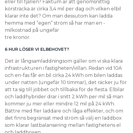
eller till fjällen? Faktum är att genomsnittlig
körsträcka är cirka 3,4 mil per dag och vilken elbil
klarar inte det? Om man dess­utom kan ladda
hemma med ”egen” ström så har man en ­
milkostnad på ungefär
tre kronor.
6 HUR LÖSER VI ELBEHOVET?
Det är långsamladdningsom gäller om vi ska klara
infrastrukturen i fastigheten/villan. Redan vid 10A
och en-fas får en bil cirka 24 kWh om bilen laddas
under natten (ungefär 10 timmar), det räcker ju för
att ta sig till jobbet och tillbaka för de flesta. Elbilar
och ladd­hybrider drar i snitt 2 kWh per mil så man
kommer ju mer eller mindre 12 mil på 24 kWh.
Bättre med fler laddare och låga effekter, och om
det finns begränsat med ström så välj en laddbox
som klarar lastbalansering mellan fastighetens el
och laddboxen.