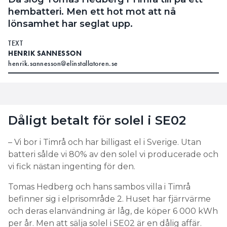
hembatteri. Men ett hot mot att nå
lönsamhet har seglat upp.
TEXT
HENRIK SANNESSON
henrik.sannesson@elinstallatoren.se
Dåligt betalt för solel i SE02
– Vi bor i Timrå och har billigast el i Sverige. Utan
batteri sålde vi 80% av den solel vi producerade och
vi fick nästan ingenting för den.
Tomas Hedberg och hans sambos villa i Timrå
befinner sig i elprisområde 2. Huset har fjärrvärme
och deras elanvändning är låg, de köper 6 000 kWh
per år. Men att sälja solel i SE02 är en dålig affär.