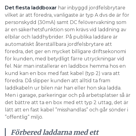
Det flesta laddboxar
har inbyggd jordfelsbrytare
vilket är att föredra, vanligaste är typ A dvs de är för
personskydd (30mA) samt DC felövervakning som
är en säkerhetsfunktion som krävs vid laddning av
elbilar och laddhybrider. På publika laddare är
automatiskt återställbara jordfelsbrytare att
föredra, det ger en mycket billigare driftsekonomi
för kunden, med betydligt färre utryckningar vid
fel. När man installerar en laddbox hemma hos en
kund kan en box med fast kabel (typ 2) vara att
föredra. Då slipper kunden att alltid ta fram
laddkabeln ur bilen när han eller hon ska ladda.
Men i garage, parkeringar och på arbetsplatser så är
det bättre att ta en box med ett typ 2 uttag, det är
lätt att en fast kabel ”misshandlas” och går sönder i
”offentlig” miljö.
Förbered laddarna med ett