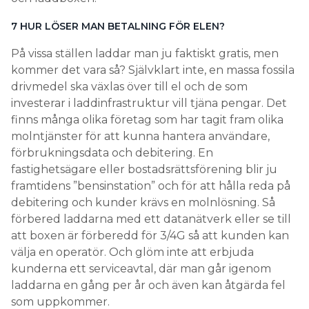
7 HUR LÖSER MAN ­BETALNING FÖR ELEN?
På vissa ställen laddar man ju faktiskt gratis, men
kommer det vara så? Självklart inte, en massa fossila
drivmedel ska växlas över till el och de som
investerar i laddinfrastruktur vill tjäna pengar. Det
finns många olika företag som har tagit fram olika
molntjänster för att kunna hantera användare,
förbrukningsdata och debitering. En
fastighetsägare eller bostadsrättsförening blir ju
framtidens ”bensinstation” och för att hålla reda på
debitering och kunder krävs en molnlösning. Så
förbered laddarna med ett datanätverk eller se till
att boxen är förberedd för 3/4G så att kunden kan
välja en operatör. Och glöm inte att erbjuda
kunderna ett serviceavtal, där man går igenom
laddarna en gång per år och även kan åtgärda fel
som uppkommer.