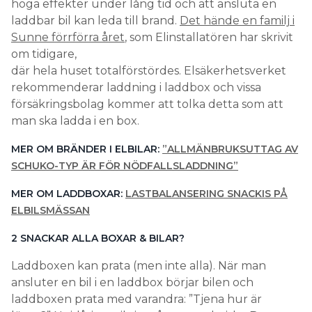
höga effekter under lång tid och att ansluta en
laddbar bil kan leda till brand.
Det hände en familj i
Sunne förrförra året
, som Elinstallatören har skrivit
om tidigare,
där hela huset totalförstördes. ­Elsäkerhetsverket
rekommenderar laddning i laddbox och vissa
försäkringsbolag kommer att tolka detta som att
man ska ladda i en box.
MER OM BRÄNDER I ELBILAR:
”ALLMÄNBRUKSUTTAG AV
SCHUKO-TYP ÄR FÖR NÖDFALLSLADDNING”
MER OM LADDBOXAR:
LASTBALANSERING SNACKIS PÅ
ELBILSMÄSSAN
2 SNACKAR ALLA ­BOXAR & BILAR?
Laddboxen kan prata (men inte alla). När man
ansluter en bil i en laddbox börjar bilen och
laddboxen prata med varandra: ”Tjena hur är