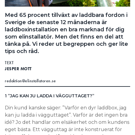
Search for:
Med 65 procent tillväxt av laddbara fordon i
Sverige de ­senaste 12 månaderna är
laddboxinstallation en bra ­marknad för dig
SEARCH
som elinstallatör. Men det finns en del att
tänka på. Vi reder ut begreppen och ger lite
tips och råd.
TEXT
JESPER MOTT
redaktion@elinstallatoren.se
1 ”JAG KAN JU LADDA I VÄGGUTTAGET?”
Din kund kanske säger: ”Varför en dyr laddbox, jag
kan ju ladda i vägguttaget”. Varför är det ingen bra
idé? Jo det handlar om elsäkerhet och om kundens
eget bästa. Ett vägguttag är inte konstruerat för