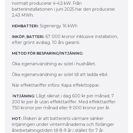
normalt producerar 4-4,5 kW. Från
batteriinstallationen i juni 2025 har den producerat
2,43 MWh.
Sigenergy 16 kWh
HEMBATTERI:
67 000 kronor inklusive installation,
INKÖP, BATTERI:
efter grönt avdrag. 10 års garanti.
METOD FÖR BESPARING/INTJÄNING:
Öka egenanvändning av solel i hushållet.
Öka egenanvändning av solel till att ladda elbil.
När effekttariffer införs: Kapa effekttoppar.
I
Lågt räknat i dag 600 kr per månad, 7
NTJÄNING:
200 kr per år utan effekttariffer. Med effekttariffer:
750 kronor per månad eller 9 000 kronor per år.
Risken är att batteriets värmare sänker
HOT:
intjäningen under vintermånaderna och förlänger
återbetalningstiden till 8-9 år i stället för 7 år.