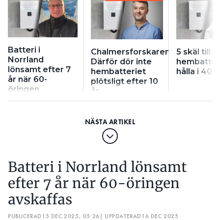
Batteri i
Chalmersforskaren:
5 skäl till s
Norrland
Därför dör inte
hembatteri
lönsamt efter 7
hembatteriet
hålla i 40 å
år när 60-
plötsligt efter 10
öringen
år
avskaffas
Batteri i Norrland lönsamt
efter 7 år när 60-öringen
avskaffas
PUBLICERAD
15 DEC 2025, 05:26
| UPPDATERAD
16 DEC 2025