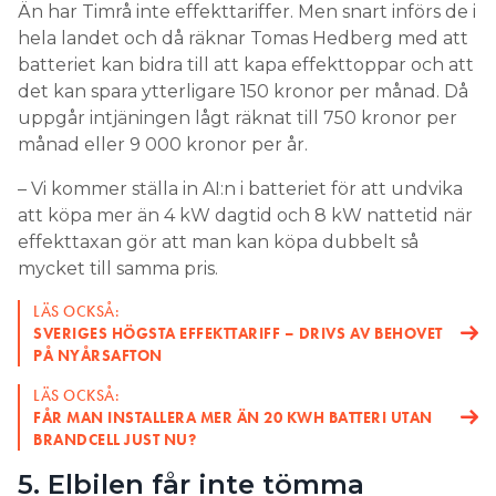
Än har Timrå inte effekttariffer. Men snart införs de i
hela landet och då räknar Tomas Hedberg med att
batteriet kan bidra till att kapa effekttoppar och att
det kan spara ytterligare 150 kronor per månad. Då
uppgår intjäningen lågt räknat till 750 kronor per
månad eller 9 000 kronor per år.
– Vi kommer ställa in AI:n i batteriet för att undvika
att köpa mer än 4 kW dagtid och 8 kW nattetid när
effekttaxan gör att man kan köpa dubbelt så
mycket till samma pris.
LÄS OCKSÅ:
SVERIGES HÖGSTA EFFEKTTARIFF – DRIVS AV BEHOVET
PÅ NYÅRSAFTON
LÄS OCKSÅ:
FÅR MAN INSTALLERA MER ÄN 20 KWH BATTERI UTAN
BRANDCELL JUST NU?
5. Elbilen får inte tömma