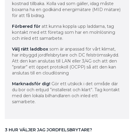
kostnad tillbaka. Kolla vad som gäller, idag måste
boxarna ha en godkänd energimätare (MID mätare)
för att få bidrag.
Förbered för
att kunna koppla upp laddarna, tag
kontakt med ett företag som har en molnlösning
och inled ett samarbete.
Välj rätt laddbox
som är anpassad för vårt klimat,
har inbyggd jordfelsbrytare och DC felströmsskydd.
Att den kan anslutas till LAN eller 3/4G och att den
”pratar” ett öppet protokoll (OCPP) så att den kan
anslutas till en cloudlösning
Marknadsför dig!
Gör ett utskick i det område där
du bor och erbjud ”installerat och klart”. Tag kontakt
med den lokala bilhandlaren och inled ett
samarbete.
3 HUR VÄLJER JAG JORDFELSBRYTARE?