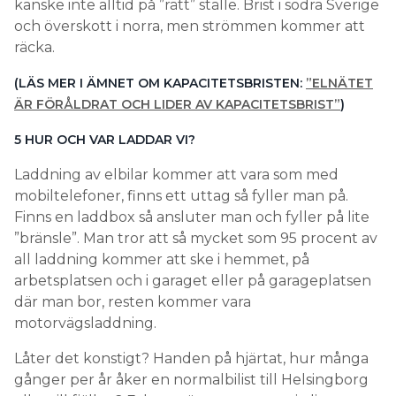
kanske inte alltid på ”rätt” ställe. Brist i södra Sverige
och överskott i norra, men strömmen kommer att
räcka.
(LÄS MER I ÄMNET OM KAPACITETSBRISTEN:
”ELNÄTET
ÄR FÖRÅLDRAT OCH LIDER AV KAPACITETSBRIST”
)
5 HUR OCH VAR LADDAR VI?
Laddning av elbilar kommer att vara som med
mobiltele­foner, finns ett uttag så ­fyller man på.
Finns en laddbox så ansluter man och fyller på lite
”bränsle”. Man tror att så mycket som 95 procent av
all laddning kommer att ske i hemmet, på
arbetsplatsen och i garaget eller på garageplatsen
där man bor, resten kommer vara
motorvägsladdning.
Låter det konstigt? Handen på ­hjärtat, hur många
gånger per år åker en normalbilist till Helsingborg