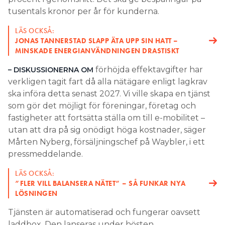
tusentals kronor per år för kunderna.
LÄS OCKSÅ:
JONAS TANNERSTAD SLAPP ÄTA UPP SIN HATT –
MINSKADE ENERGIANVÄNDNINGEN DRASTISKT
förhöjda effektavgifter har
– DISKUSSIONERNA OM
verkligen tagit fart då alla nätägare enligt lagkrav
ska införa detta senast 2027. Vi ville skapa en tjänst
som gör det möjligt för föreningar, företag och
fastigheter att fortsätta ställa om till e-mobilitet –
utan att dra på sig onödigt höga kostnader, säger
Mårten Nyberg, försäljningschef på Waybler, i ett
pressmeddelande.
LÄS OCKSÅ:
”FLER VILL BALANSERA NÄTET” – SÅ FUNKAR NYA
LÖSNINGEN
Tjänsten är automatiserad och fungerar oavsett
laddbox. Den lanseras under hösten.