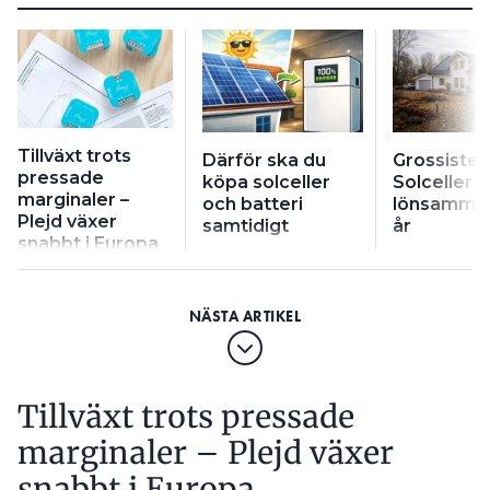
Tillväxt trots
Därför ska du
Grossisten
pressade
köpa solceller
Solceller bl
marginaler –
och batteri
lönsamma 
Plejd växer
samtidigt
år
snabbt i Europa
Tillväxt trots pressade
marginaler – Plejd växer
snabbt i Europa