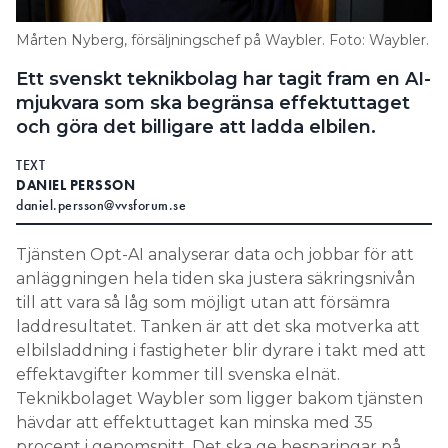
Search for:
Mårten Nyberg, försäljningschef på Waybler. Foto: Waybler.
Ett svenskt teknikbolag har tagit fram en AI-
mjukvara som ska begränsa effektuttaget
SEARCH
och göra det billigare att ladda elbilen.
TEXT
DANIEL PERSSON
daniel.persson@vvsforum.se
Tjänsten Opt-AI analyserar data och jobbar för att
anläggningen hela tiden ska justera säkringsnivån
till att vara så låg som möjligt utan att försämra
laddresultatet. Tanken är att det ska motverka att
elbilsladdning i fastigheter blir dyrare i takt med att
effektavgifter kommer till svenska elnät.
Teknikbolaget Waybler som ligger bakom tjänsten
hävdar att effektuttaget kan minska med 35
procent i genomsnitt. Det ska ge besparingar på