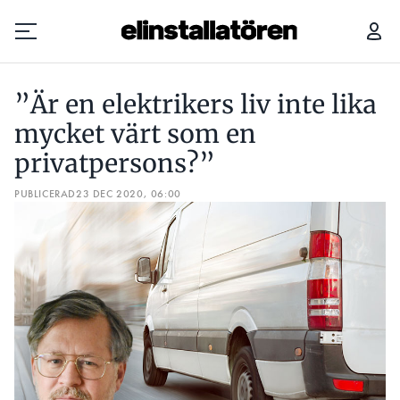
”ÄR EN ELEKTRIKERS LIV INTE LIKA MYCKET VÄRT SOM EN PRIVATPERSONS?”
”Är en elektrikers liv inte lika
Prenumerera
mycket värt som en
privatpersons?”
Hantera prenumeration
PUBLICERAD
23 DEC 2020, 06:00
Lediga jobb
Annonsera
Läs E-tidningen
Om tidningen
Kontakt
Personuppgifter