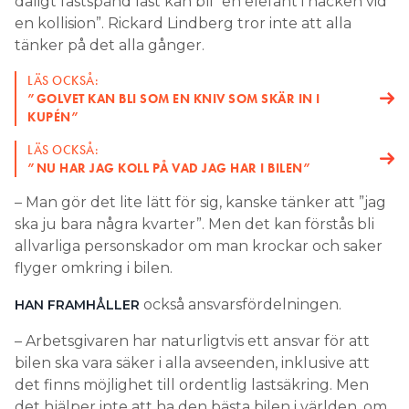
dåligt fastspänd last kan bli ”en elefant i nacken vid
en kollision”. Rickard Lindberg tror inte att alla
tänker på det alla gånger.
LÄS OCKSÅ:
”GOLVET KAN BLI SOM EN KNIV SOM SKÄR IN I
KUPÉN”
LÄS OCKSÅ:
”NU HAR JAG KOLL PÅ VAD JAG HAR I BILEN”
– Man gör det lite lätt för sig, kanske tänker att ”jag
ska ju bara några kvarter”. Men det kan förstås bli
allvarliga personskador om man krockar och saker
flyger omkring i bilen.
också ansvarsfördelningen.
HAN FRAMHÅLLER
– Arbetsgivaren har naturligtvis ett ansvar för att
bilen ska vara säker i alla avseenden, inklusive att
det finns möjlighet till ordentlig lastsäkring. Men
det hjälper inte att ha den bästa bilen i världen, om