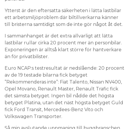
Ytterst är den eftersatta säkerheten i lätta lastbilar
ett arbetsmiljöproblem där biltillverkarna känner
till bristerna samtidigt som de inte gör något åt det.
I sammanhanget är det extra allvarligt att lätta
lastbilar rullar cirka 20 procent mer än personbilar.
Exponeringen är alltså klart större för hantverkare
än för privatbilister.
Euro NCAP:s testresultat är nedslående: 20 procent
av de 19 testade bilarna fick betyget
”Rekommenderas inte”: Fiat Talento, Nissan NV400,
Opel Movano, Renault Master, Renault Trafic fick
det sämsta betyget. Ingen bil nådde det högsta
betyget Platina, utan det näst högsta betyget Guld
fick Ford Transit, Mercedees-Benz Vito och
Volkswagen Transporter.
Så min avslutande uppmaning till byggbranschen