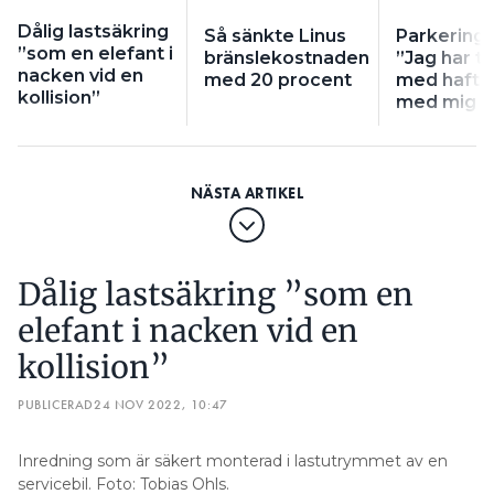
Dålig lastsäkring
Så sänkte Linus
Parkerings
”som en elefant i
bränslekostnaden
”Jag har til
nacken vid en
med 20 procent
med haft c
kollision”
med mig i 
Dålig lastsäkring ”som en
elefant i nacken vid en
kollision”
PUBLICERAD
24 NOV 2022, 10:47
Inredning som är säkert monterad i lastutrymmet av en
servicebil. Foto: Tobias Ohls.