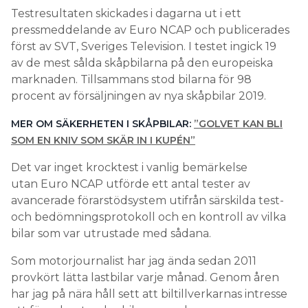
Testresultaten skickades i dagarna ut i ett
pressmeddelande av Euro NCAP och publicerades
först av SVT, Sveriges Television. I testet ingick 19
av de mest sålda skåpbilarna på den europeiska
marknaden. Tillsammans stod bilarna för 98
procent av försäljningen av nya skåpbilar 2019.
MER OM SÄKERHETEN I SKÅPBILAR:
”GOLVET KAN BLI
SOM EN KNIV SOM SKÄR IN I KUPÉN”
Det var inget krocktest i vanlig bemärkelse
utan Euro NCAP utförde ett antal tester av
avancerade förarstödsystem utifrån särskilda test-
och bedömningsprotokoll och en kontroll av vilka
bilar som var utrustade med sådana.
Som motorjournalist har jag ända sedan 2011
provkört lätta lastbilar varje månad. Genom åren
har jag på nära håll sett att biltillverkarnas intresse