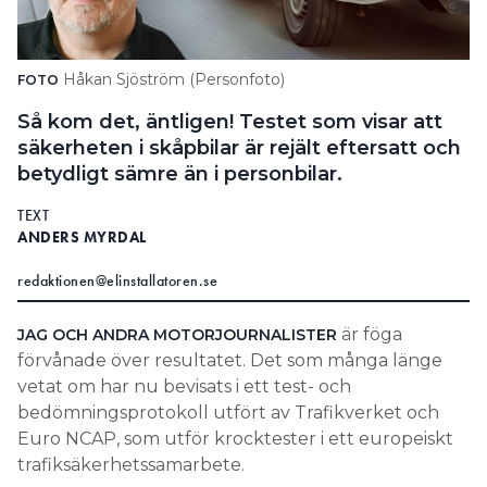
Search for:
Håkan Sjöström (Personfoto)
FOTO
Så kom det, äntligen! Testet som visar att
SEARCH
säkerheten i skåpbilar är rejält eftersatt och
betydligt sämre än i personbilar.
TEXT
ANDERS MYRDAL
redaktionen@elinstallatoren.se
är föga
JAG OCH ANDRA MOTORJOURNALISTER
förvånade över resultatet. Det som många länge
vetat om har nu bevisats i ett test- och
bedömningsprotokoll utfört av Trafikverket och
Euro NCAP, som utför krocktester i ett europeiskt
trafiksäkerhetssamarbete.