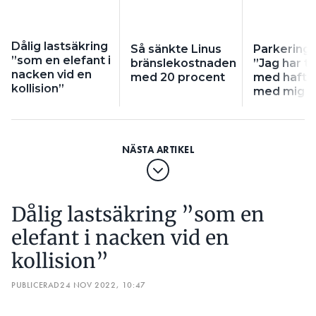
Dålig lastsäkring
Så sänkte Linus
Parkerings
”som en elefant i
bränslekostnaden
”Jag har til
nacken vid en
med 20 procent
med haft c
kollision”
med mig i 
Dålig lastsäkring ”som en
elefant i nacken vid en
kollision”
PUBLICERAD
24 NOV 2022, 10:47