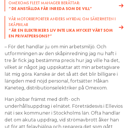
OMEXOMS FLEET MANAGER BERÄTTAR:
”DE ANSTÄLLDA FÅR INREDA SOM DE VILL”
VÅR MOTORREPORTER ANDERS MYRDAL OM SÄKERHETEN I
SKÅPBILAR
”ÄR EN ELEKTRIKERS LIV INTE LIKA MYCKET VÄRT SOM
EN PRIVATPERSONS?”
– För det handlar ju om min arbetsmiljö. Och
utformningen av den skåpinredning jag nu haft i
tre år fick jag bestämma precis hur jag ville ha det,
vilket är något jag uppskattar att min arbetsgivare
lät mig göra. Kanske är det så att det blir billigare i
längden med nöjd personal, fortsätter Håkan
Kaneteg, distributionselektriker på Omexom.
Han jobbar främst med drift- och
underhållsuppdrag i elnätet. Företrädesvis i Ellevios
nät i sex kommuner i Stockholms län. Ofta handlar
det om akuta uppdrag, vid strömavbrott åker han
ut för att felavhjälpa och reparera det som gått