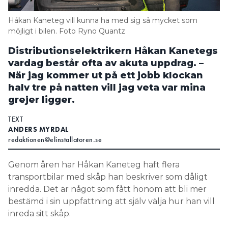
Search for:
Håkan Kaneteg vill kunna ha med sig så mycket som
möjligt i bilen. Foto Ryno Quantz
Distributionselektrikern Håkan Kanetegs
SEARCH
vardag består ofta av akuta uppdrag.
–
När jag kommer ut på ett jobb klockan
halv tre på natten vill jag veta var mina
grejer ligger.
TEXT
ANDERS MYRDAL
redaktionen@elinstallatoren.se
Genom åren har Håkan Kaneteg haft flera
transportbilar med skåp han beskriver som dåligt
inredda. Det är något som fått honom att bli mer
bestämd i sin uppfattning att själv välja hur han vill
inreda sitt skåp.