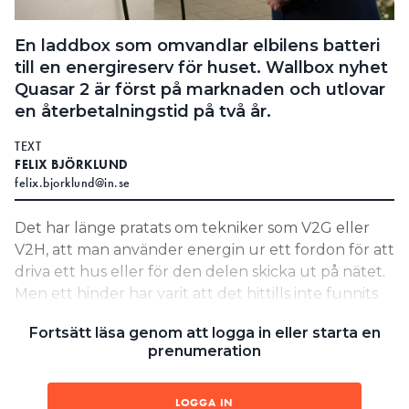
Search for:
En laddbox som omvandlar elbilens batteri
till en energireserv för huset. Wallbox nyhet
Quasar 2 är först på marknaden och utlovar
SEARCH
en återbetalningstid på två år.
TEXT
FELIX BJÖRKLUND
felix.bjorklund@in.se
Det har länge pratats om tekniker som V2G eller
V2H, att man använder energin ur ett fordon för att
driva ett hus eller för den delen skicka ut på nätet.
Men ett hinder har varit att det hittills inte funnits
standarder eller utrustning för att kunna utnyttja
Fortsätt läsa genom att logga in eller starta en
den reserv som står parkerad.
prenumeration
Spanska Wallbox är dock en tillverkare som nu
lanserat en dubbelriktad laddbox kompatibel med
LOGGA IN