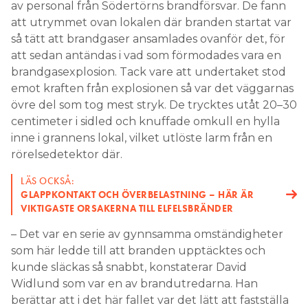
av personal från Södertörns brandförsvar. De fann
att utrymmet ovan lokalen där branden startat var
så tätt att brandgaser ansamlades ovanför det, för
att sedan antändas i vad som förmodades vara en
brandgasexplosion. Tack vare att undertaket stod
emot kraften från explosionen så var det väggarnas
övre del som tog mest stryk. De trycktes utåt 20–30
centimeter i sidled och knuffade omkull en hylla
inne i grannens lokal, vilket utlöste larm från en
rörelsedetektor där.
LÄS OCKSÅ:
GLAPPKONTAKT OCH ÖVERBELASTNING – HÄR ÄR
VIKTIGASTE ORSAKERNA TILL ELFELSBRÄNDER
– Det var en serie av gynnsamma omständigheter
som här ledde till att branden upptäcktes och
kunde släckas så snabbt, konstaterar David
Widlund som var en av brandutredarna. Han
berättar att i det här fallet var det lätt att fastställa