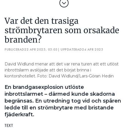
Var det den trasiga
strömbrytaren som orsakade
branden?
PUBLICERAD
22 APR 2025, 05:03
| UPPDATERAD
24 APR 2025
David Widlund menar att det var rena turen att ett utlöst
inbrottslarm avslöjade att det börjat brinna i
kontorshotellet. Foto: David Widlund/Lars-Göran Hedin
En brandgasexplosion utlöste
inbrottslarmet – därmed kunde skadorna
begränsas. En utredning tog vid och spåren
ledde till en strömbrytare med bristande
fjäderkraft.
TEXT