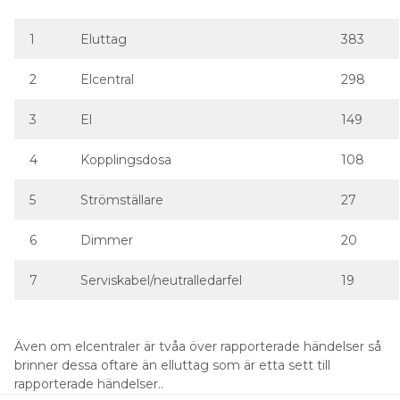
2
Elcentral
298
3
El
149
4
Kopplingsdosa
108
5
Strömställare
27
6
Dimmer
20
7
Serviskabel/neutralledarfel
19
Även om elcentraler är tvåa över rapporterade händelser så
brinner dessa oftare än elluttag som är etta sett till
rapporterade händelser..
Bland fast installerade apparater avslöjar
brandstatistiken 14 värstingar. Antal