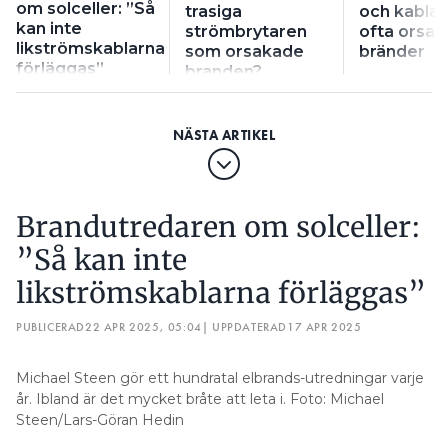
Inte självklara regler
om solceller: ”Så
trasiga
och kablar
kan inte
strömbrytaren
ofta orsak
likströmskablarna
som orsakade
bränder
Man får använda både Cat5 och Cat6-kablar, men
förläggas”
branden?
de har olika egenskaper. Och de olika klasserna
håller dessutom olika kvalitet, inte minst handlar
det om hur mycket koppar det är i kabeln.
Dimensionera rätt
Brandutredaren om solceller:
Det blir en del att räkna på när man dimensionerar
”Så kan inte
för kraft i nätverkskablarna.
likströmskablarna förläggas”
– Ta bara att man kan köra 100W på 50V, det blir ju
en del kraft. Det kan ju även vara riktigt långa drag
PUBLICERAD
22 APR 2025, 05:04
| UPPDATERAD
17 APR 2025
med upp emot 100 meter kabel, vilket inte gör
saken bättre. Därför ska det installeras av en bra it-
Michael Steen gör ett hundratal elbrands-utredningar varje
konsult med kunnigt folk. Är man en riktig
år. Ibland är det mycket bråte att leta i. Foto: Michael
elektriker råkar man inte ut för det här.
Steen/Lars-Göran Hedin