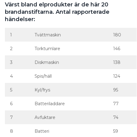
1
Tvättmaskin
180
2
Torktumlare
146
3
Diskmaskin
138
4
Spis/häll
124
5
Kyl/frys
95
6
Batteriladdare
77
7
Avfuktare
74
8
Batteri
59
9
Lampa
57
10
Hooverboard
54