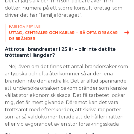
Det är jag själv och min son, tidigare även min
marknaden ovanpå allt annat som redan fungerar
dotter, numera på ett större konsultföretag, som
och inte riskerar att brinna.
driver det här ”familjeföretaget”.
FARLIGA PRYLAR:
UTTAG, CENTRALER OCH KABLAR – SÅ OFTA ORSAKAR
DE BRÄNDER
Att rota i brandrester i 25 år – blir inte det lite
tröttsamt i längden?
– Nej, även om det finns ett antal brandorsaker som
är typiska och ofta återkommer så är den ena
branden inte den andra lik. Det är alltid spännande
att undersöka orsaken bakom bränder som kanske
vållat stor ekonomisk skada. Det fältarbetet lockar
mig, det är mest givande. Däremot kan det vara
tröttsamt med efterskörden, att skriva rapporter
som är så väldokumenterade att de håller i rätten
eller vid avgörandet av en stor försäkringsskada.