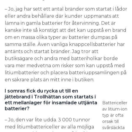
– Jo, jag har sett ett antal bränder som startat i lådor
eller andra behållare där kunder uppmanats att
lämna in gamla batterier för återvinning. Det är
kanske inte så konstigt att det kan uppstå en brand
om en massa olika typer av batterier dumpas på
samma ställe. Även vanliga knappcellsbatterier har
antänts och startat bränder. Jag tror att
butiksägare och andra med batteriholkar borde
vara mer medvetna om risker som kan uppstå med
litiumbatterier och placera batteriuppsamlingen på
en säkrare plats än mitt inne i butiken.
I somras fick du rycka ut till en
jättebrand i Trollhättan som startats i
ett mellanlager för insamlade uttjänta
Battericeller
batterier?
av litium-ion
typ är ofta
– Jo, den var lite udda. 3 000 tunnor
orsak till
med litiumbattericeller av alla möjliga
svårsläckta