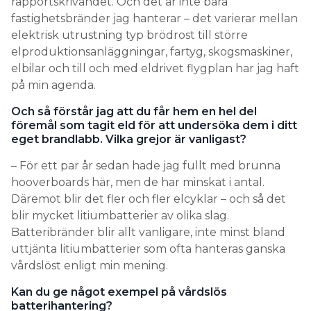
rapportskrivandet. Och det är inte bara
fastighetsbränder jag hanterar – det varierar mellan
elektrisk utrustning typ brödrost till större
elproduktionsanläggningar, fartyg, skogsmaskiner,
elbilar och till och med eldrivet flygplan har jag haft
på min agenda.
Och så förstår jag att du får hem en hel del
föremål som tagit eld för att undersöka dem i ditt
eget brandlabb. Vilka grejor är vanligast?
– För ett par år sedan hade jag fullt med brunna
hooverboards här, men de har minskat i antal.
Däremot blir det fler och fler elcyklar – och så det
blir mycket litiumbatterier av olika slag.
Batteribränder blir allt vanligare, inte minst bland
uttjänta litiumbatterier som ofta hanteras ganska
vårdslöst enligt min mening.
Kan du ge något exempel på vårdslös
batterihantering?