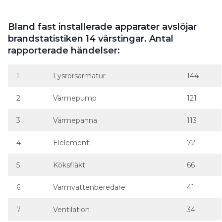
rapporterade händelser:
1
Lysrörsarmatur
144
2
Värmepump
121
3
Värmepanna
113
4
Elelement
72
5
Köksfläkt
66
6
Varmvattenberedare
41
7
Ventilation
34
8
Spotlight
24
9
Bastuaggregat
23