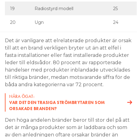
Det är vanligare att elrelaterade produkter är orsak
till att en brand verkligen bryter ut än att elfel i
fasta installationer eller fast installerade produkter
leder till eldsvådor. 80 procent av rapporterade
händelser med produkter inblandade utvecklades
till riktiga bränder, medan motsvarande siffra för de
båda andra kategorierna var 72 procent.
NÄRA ÖGAT:
VAR DET DEN TRASIGA STRÖMBRYTAREN SOM
ORSAKADE BRANDEN?
Den höga andelen bränder beror till stor del på att
det är många produkter som är laddbara och som
av den anledningen oftare orsakar bränder än
andra elprodukter. Termisk rusning i
litiumjonbatterier ger ett intensivt och snabbt
brandförlopp. Flera riktigt stora bränder har också