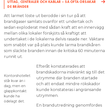
UTTAG, CENTRALER OCH KABLAR – SÅ OFTA ORSAKAR
DE BRÄNDER
Att larmet löste ut berodde i sin tur på att
brandgaser samlats ovanför ett undertak och
sedan exploderat med sådan kraft att en innervägg
mellan olika lokaler förskjöts så kraftigt att
undertaket i de lokalerna delvis rasade ner. Väktare
som snabbt var på plats kunde larma brandkåren
som släckte branden innan de kritiska 60 minuterna
runnit ut.
Efteråt konstaterades att
brandskadorna inskränkt sig till det
Kontorshotellet
utrymme där branden startade
står kvar än i
och att endast mindre rökskador
dag, men en
kunde konstateras i angränsande
glappkontakt
utrymmen.
kunde ha
ödelagt det.
En brandutredning genomfördes