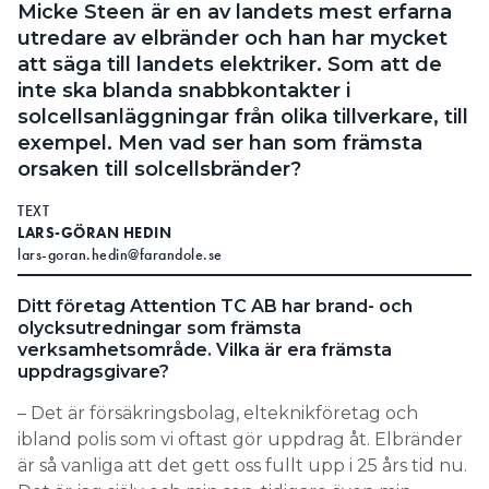
LÄS OCKSÅ:
Micke Steen är en av landets mest erfarna
SVENSKT LJUSFÖRETAG: ”ALDRIG GJORT NÅGOT
utredare av elbränder och han har mycket
PROJEKT MED POE”
att säga till landets elektriker. Som att de
inte ska blanda snabbkontakter i
Överväg alternativen till
solcellsanläggningar från olika tillverkare, till
belysning med PoE
exempel. Men vad ser han som främsta
orsaken till solcellsbränder?
Björn Pålsson säger att även om det händer att
TEXT
patchkablar sotar igen, tror han inte att det
LARS-GÖRAN HEDIN
kommer bli en explosionsartad ökning i och med att
lars-goran.hedin@farandole.se
effekten ökats och det talas om att driva belysning
via PoE.
Ditt företag Attention TC AB har brand- och
olycksutredningar som främsta
– Jag förstår inte riktigt behovet av PoE-kopplade
verksamhetsområde. Vilka är era främsta
uppdragsgivare?
armaturer, men det beror kanske på att jag är
elektriker. Och frågan är hur många som kommer
– Det är försäkringsbolag, elteknikföretag och
köra 100 W på sina nätverkskablar. Jag har aldrig
ibland polis som vi oftast gör uppdrag åt. Elbränder
stött på någon som gör det. Det här med Poe
är så vanliga att det gett oss fullt upp i 25 års tid nu.
känns bara som något som vill pressa sig in på