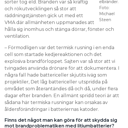
sorter tog eld. Branden var så kraftig
elbränder.
Foto:
och rökutvecklingen så stor att
Michael
räddningstjänsten gick ut med ett
Steen
VMA där allmänheten uppmanades att
hålla sig inomhus och stänga dörrar, fönster och
ventilation.
– Förmodligen var det termisk rusning i en enda
cell som startade kedjereaktionen och det
explosiva brandförloppet. Sajten var så stor att vi
tvingades använda drönare för att dokumentera. I
några fall hade battericeller skjutits iväg som
projektiler, Det låg battericeller utspridda på
området som återantändes då och då, under flera
dagar efter branden. En allmänt spridd teori är att
sådana här termiska rusningar kan orsakas av
åldersförändringar i batteriernas katoder.
Finns det något man kan göra för att skydda sig
mot brandproblematiken med litiumbatterier?