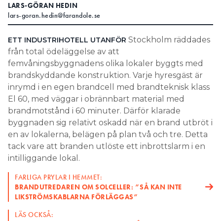
LARS-GÖRAN HEDIN
lars-goran.hedin@farandole.se
Stockholm räddades
ETT INDUSTRIHOTELL UTANFÖR
från total ödeläggelse av att
femvåningsbyggnadens olika lokaler byggts med
brandskyddande konstruktion. Varje hyresgäst är
inrymd i en egen brandcell med brandteknisk klass
El 60, med väggar i obrännbart material med
brandmotstånd i 60 minuter. Därför klarade
byggnaden sig relativt oskadd när en brand utbröt i
en av lokalerna, belägen på plan två och tre. Detta
tack vare att branden utlöste ett inbrottslarm i en
intilliggande lokal.
FARLIGA PRYLAR I HEMMET:
BRANDUTREDAREN OM SOLCELLER: ”SÅ KAN INTE
LIKSTRÖMSKABLARNA FÖRLÄGGAS”
LÄS OCKSÅ: