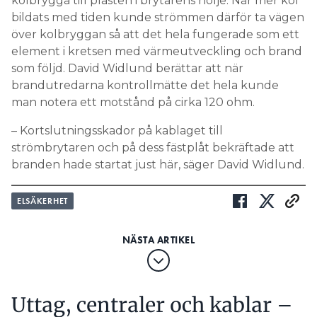
kolbrygga till plasten i brytarens hölje. När mer kol
bildats med tiden kunde strömmen därför ta vägen
över kolbryggan så att det hela fungerade som ett
element i kretsen med värmeutveckling och brand
som följd. David Widlund berättar att när
brandutredarna kontrollmätte det hela kunde
man notera ett motstånd på cirka 120 ohm.
– Kortslutningsskador på kablaget till
strömbrytaren och på dess fästplåt bekräftade att
branden hade startat just här, säger David Widlund.
ELSÄKERHET
Uttag, centraler och kablar –