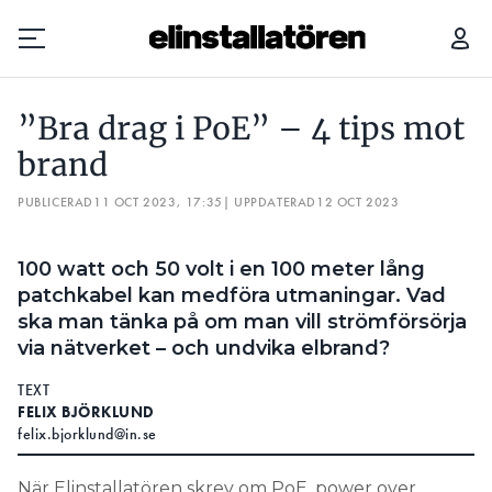
VAR DET DEN TRASIGA STRÖMBRYTAREN SOM ORSAKADE BRANDEN?
”Bra drag i PoE” – 4 tips mot
Prenumerera
brand
PUBLICERAD
Hantera prenumeration
11 OCT 2023, 17:35
| UPPDATERAD
12 OCT 2023
Lediga jobb
100 watt och 50 volt i en 100 meter lång
patchkabel kan medföra utmaningar. Vad
Annonsera
ska man tänka på om man vill strömförsörja
via nätverket – och undvika elbrand?
Läs E-tidningen
TEXT
FELIX BJÖRKLUND
Om tidningen
felix.bjorklund@in.se
Kontakt
Personuppgifter
När Elinstallatören skrev om PoE, power over