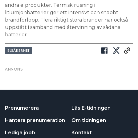
uppstått i samband med återvinning av sådana
batterier.
ELSÄKERHET
Prenumerera
Läs E-tidningen
Hantera prenumeration
Om tidningen
Lediga jobb
Kontakt
Annonsera
Personuppgifter
NYHETSBREV
Prenumerera på vårt nyhetsbrev och få nyheter,
tips och bevakningar rakt ner i inkorgen