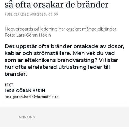
så ofta orsakar de bränder
PUBLICERAD
22 APR 2025, 05:00
Hooverboards på laddning har orsakat många elbränder.
Foto: Lars-Göran Hedin
Det uppstår ofta bränder orsakade av dosor,
kablar och strömställare. Men vet du vad
som är elteknikens brandvärsting? Vi listar
hur ofta elrelaterad utrustning leder till
bränder.
TEXT
LARS-GÖRAN HEDIN
lars-goran.hedin@farandole.se
Mellan åren 2018 och 2022 gjorde
räddningstjänsten runtom i Sverige mer än 50 000
brandutryckningar. Drygt 3 500 av dessa bränder