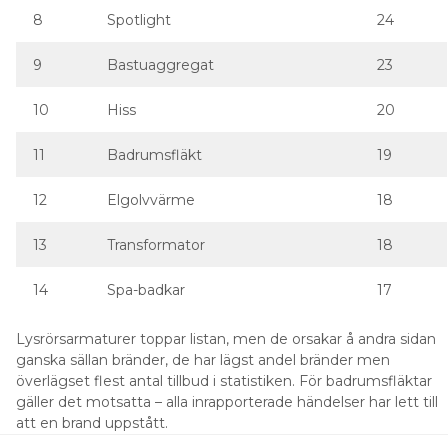
10
Hiss
20
11
Badrumsfläkt
19
12
Elgolvvärme
18
13
Transformator
18
14
Spa-badkar
17
Lysrörsarmaturer toppar listan, men de orsakar å andra sidan
ganska sällan bränder, de har lägst andel bränder men
överlägset flest antal tillbud i statistiken. För badrumsfläktar
gäller det motsatta – alla inrapporterade händelser har lett till
att en brand uppstått.
Värst bland elprodukter är de här 20
brandanstiftarna. Antal rapporterade
händelser: