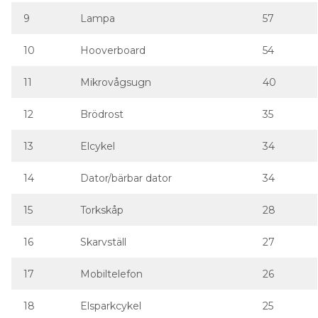
11
Mikrovågsugn
40
12
Brödrost
35
13
Elcykel
34
14
Dator/bärbar dator
34
15
Torkskåp
28
16
Skarvställ
27
17
Mobiltelefon
26
18
Elsparkcykel
25
19
Radiostyrd modell
25
20
Ugn
24