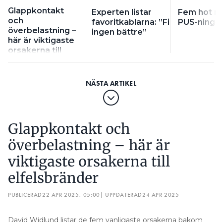
slits, säger Per Samuelsson, chef för avdelningen
Glappkontakt
Experten listar
Fem hot m
och
favoritkablarna: ”Finns
PUS-ninge
produkter vid Elsäkerhetsverket.
överbelastning –
ingen bättre”
här är viktigaste
Elsäkerhetsverket uppger att Easee har tre veckor
orsakerna till
på sig att överklaga beslutet – och två månader på
elfelsbränder
sig att inkomma med prognos för att efter
ytterligare tio månader sedan ¨återrapportera
utfallet.
LÄS OCKSÅ:
BLIR DET FLER JORDFELSBRYTARE EFTER LADDBOX-
Glappkontakt och
GATE?
överbelastning – här är
viktigaste orsakerna till
elfelsbränder
PUBLICERAD
22 APR 2025, 05:00
| UPPDATERAD
24 APR 2025
David Widlund listar de fem vanligaste orsakerna bakom