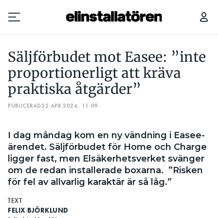
SÄLJFÖRBUDET MOT EASEE: ”INTE PROPORTIONERLIGT ATT KRÄVA PRAKTISKA ÅTGÄRDER”
Säljförbudet mot Easee: ”inte
Prenumerera
proportionerligt att kräva
praktiska åtgärder”
Hantera prenumeration
PUBLICERAD
22 APR 2024, 11:09
Lediga jobb
I dag måndag kom en ny vändning i Easee-
Annonsera
ärendet. Säljförbudet för Home och Charge
ligger fast, men Elsäkerhetsverket svänger
Läs E-tidningen
om de redan installerade boxarna. ”Risken
för fel av allvarlig karaktär är så låg.”
Om tidningen
TEXT
Kontakt
FELIX BJÖRKLUND
Personuppgifter