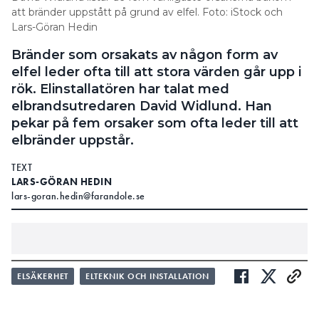
att bränder uppstått på grund av elfel. Foto: iStock och
Lars-Göran Hedin
Bränder som orsakats av någon form av
elfel leder ofta till att stora värden går upp i
rök. Elinstallatören har talat med
elbrandsutredaren David Widlund. Han
pekar på fem orsaker som ofta leder till att
elbränder uppstår.
TEXT
LARS-GÖRAN HEDIN
lars-goran.hedin@farandole.se
1. Glappkontakt
ELSÄKERHET
ELTEKNIK OCH INSTALLATION
Den i särklass vanligaste orsaken till elbränder är