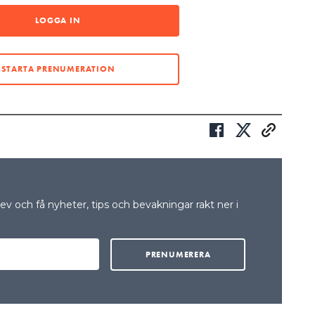
NNAN BELYSNING DRIVS AV POE”
LOGGA IN
 företag i Europa fångat där allt fler väljer att
beln.
STARTA PRENUMERATION
an köra belysningen på datanätet vilket gör att du
lika system. Det innebär att det blir
om du drar elkablar överallt, säger Fredrik
strömsmontage AB, till Elinstallatören.
datanätet just kan leverera data – vilket då innebär
a upp belysningen till samma fastighetssystem som
ntilation.
v och få nyheter, tips och bevakningar rakt ner i
igheten att sätta sensorer för en helt annan
å sätta in ett övervakningssystem med styrning
t – då är det ju inte svårt att även ta in belysning
fektivt utnyttjande av fastigheten som möjligt,