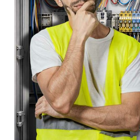
NYTT KOMPETENSBEVIS FÖR FAS
lig
BELYSNING VIA DATANÄTET
säkra sin fastighet bör fortfa
– Det gäller att ha kvalitet no
Så att när det väl är dags int
här är byggt med hänsyn till
andra switchar samt ändutrustn
för och nätet blir aldrig bä
Andreasson