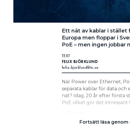
Ett nät av kablar i ställe
Europa men floppar i Sver
PoE – men ingen jobbar m
TEXT
FELIX BJÖRKLUND
felix.bjorklund@in.se
När Power over Ethernet, PoE,
separata kablar för data och 
nät? Idag, 20 år efter första 
PoE vilket gör det intressant
LÄS OCKSÅ:
QUIZ: VAD KAN DU OM POE?
Fortsätt läsa genom a