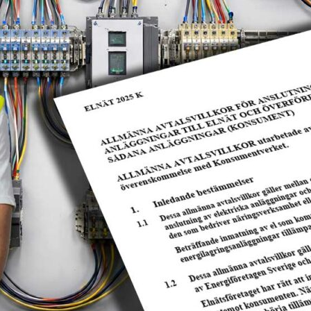
TIGHETSNÄT
ger alltså en bit framåt i tiden, men den som vill
rande satsa på ett robust och framtidssäkrat nät.
g i sitt nät så att det går att köra belysning på det.
e nätet behövs bytas ut. Utrustning som klarar det
 ventilering och värmeutveckling och det har
ing. Här blir det lite att du får vad du betalar
ttre än den sämsta komponenten, säger Fredrik