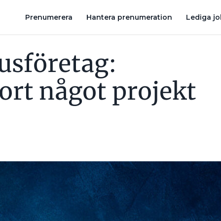
 MED POE”
NU BEHÖVER LADDBOX OCH VÄRMEPUMP FÖRAN
Prenumerera
Hantera prenumeration
Lediga j
jusföretag:
ort något projekt
”