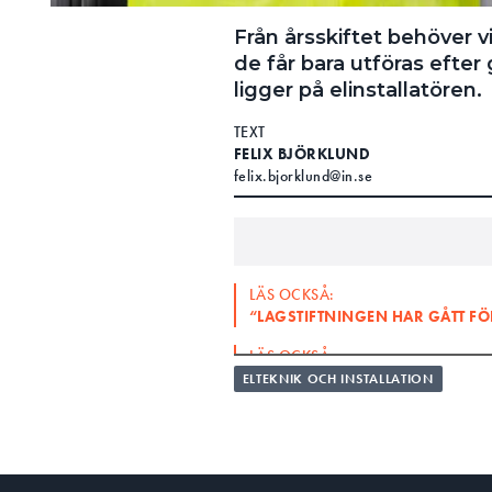
Från årsskiftet behöver v
de får bara utföras efte
ligger på elinstallatören.
TEXT
FELIX BJÖRKLUND
felix.bjorklund@in.se
LÄS OCKSÅ:
“LAGSTIFTNINGEN HAR GÅTT FÖ
LÄS OCKSÅ:
“ANVÄNDA NÄRA NOLL-BEGREPP
ELTEKNIK OCH INSTALLATION
Om en konsument gör en väsen
föranmälas till elnätsföretage
det varit otydligt vad som fa