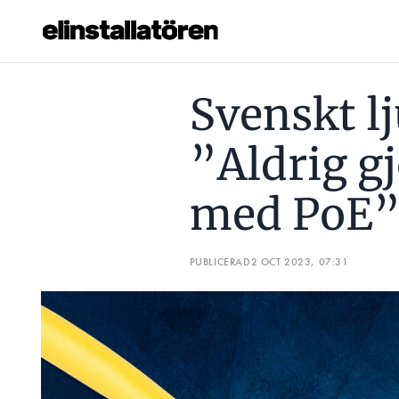
SVENSKT LJUSFÖRETAG: ”ALDRIG GJORT NÅGOT PROJEKT
Svenskt l
Prenumerera
”Aldrig gj
Hantera prenumeration
med PoE
Lediga jobb
Annonsera
PUBLICERAD
2 OCT 2023, 07:31
Läs E-tidningen
Om tidningen
Kontakt
Personuppgifter