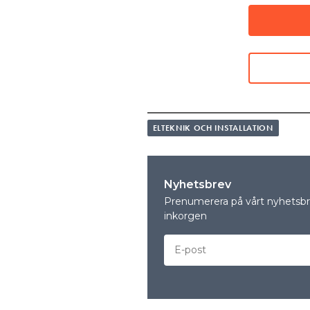
LÄS OCKSÅ:
”DET ÄR BARA EN TIDSFRÅGA I
Den här möjligheten har många
driva sin belysning via dataka
– Det intressanta är att du k
rent krasst slipper dra flera o
kostnadsmässigt billigare än 
ELTEKNIK OCH INSTALLATION
Andreasson, delägare på Svag
sida är att 
EN ANNAN POSITIV
att det enkelt går att koppl
Nyhetsbrev
exempelvis värme, larm och ve
Prenumerera på vårt nyhetsbre
inkorgen
– Med PoE får du ju även möjl
övervakning. Och ska man änd
av värme, ventilation och anna
där också för att få ett så ef
säger Fredrik Andreasson.