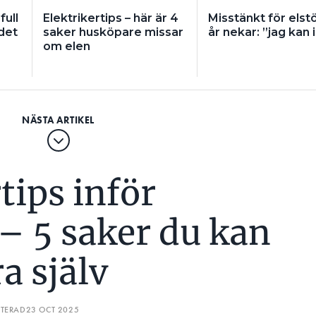
full
Elektrikertips – här är 4
Misstänkt för elstö
 det
saker husköpare missar
år nekar: ”jag kan i
om elen
tips inför
– 5 saker du kan
a själv
ATERAD
23 OCT 2025