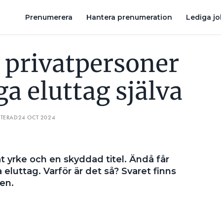
ÄLVA
ELEKTRIKERTIPS INFÖR HUSKÖPET – 5 SAKER DU KAN KO
Prenumerera
Hantera prenumeration
Lediga j
r privatpersoner
ga eluttag själva
ATERAD
24 OCT 2024
rat yrke och en skyddad titel. Ändå får
eluttag. Varför är det så? Svaret finns
den.