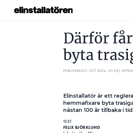
DÄRFÖR FÅR PRIVATPERSONER BYTA TRASIGA ELUTTAG SJ
Därför få
Prenumerera
byta trasi
Hantera prenumeration
Lediga jobb
PUBLICERAD
21 OCT 2024, 05:28
| UPPD
Annonsera
Elinstallatör är ett regle
Läs E-tidningen
hemmafixare byta trasiga 
nästan 100 år tillbaka i ti
Om tidningen
TEXT
Kontakt
FELIX BJÖRKLUND
Personuppgifter