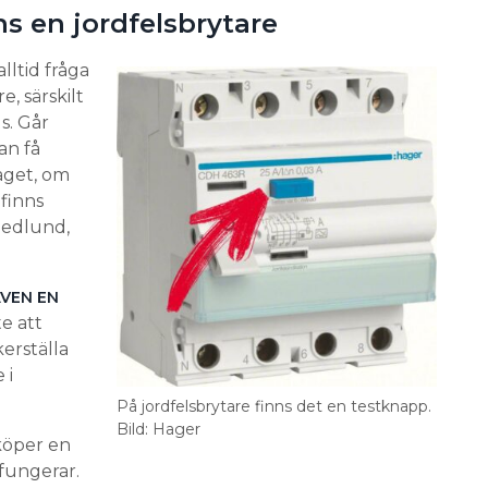
ns en jordfelsbrytare
lltid fråga
e, särskilt
s. Går
an få
aget, om
finns
Hedlund,
VEN EN
e att
erställa
 i
På jordfelsbrytare finns det en testknapp.
Bild: Hager
köper en
 fungerar.