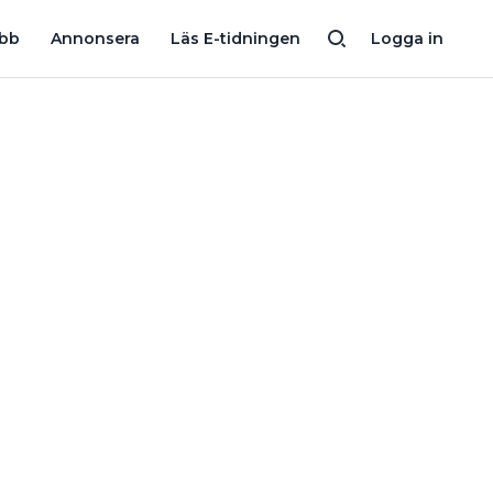
NTROLLERA SJÄLV
ELEKTRIKER KÖPTE VILLA FULL MED ELFEL: ”SJ
obb
Annonsera
Läs E-tidningen
Logga in