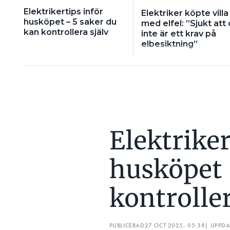
Elektrikertips inför
Elektriker köpte villa 
husköpet – 5 saker du
med elfel: ”Sjukt att
kan kontrollera själv
inte är ett krav på
elbesiktning”
Elektriker
husköpet 
kontroller
PUBLICERAD
27 OCT 2025, 05:38
| UPPD