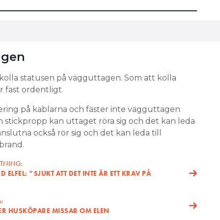
agen
kolla statusen på vägguttagen. Som att kolla
 fast ordentligt.
olering på kablarna och fäster inte vägguttagen
en stickpropp kan uttaget röra sig och det kan leda
anslutna också rör sig och det kan leda till
 brand.
KTNING:
D ELFEL: ”SJUKT ATT DET INTE ÄR ETT KRAV PÅ
:
AKER HUSKÖPARE MISSAR OM ELEN