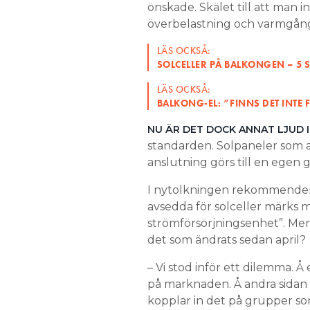
önskade. Skälet till att man in
överbelastning och varmgång 
LÄS OCKSÅ:
SOLCELLER PÅ BALKONGEN – 5 S
LÄS OCKSÅ:
BALKONG-EL: ”FINNS DET INTE 
NU ÄR DET DOCK ANNAT LJUD I
standarden. Solpaneler som ans
anslutning görs till en egen 
I nytolkningen rekommendera
avsedda för solceller märks m
strömförsörjningsenhet”. Men
det som ändrats sedan april?
– Vi stod inför ett dilemma. Å
på marknaden. Å andra sidan är
kopplar in det på grupper so