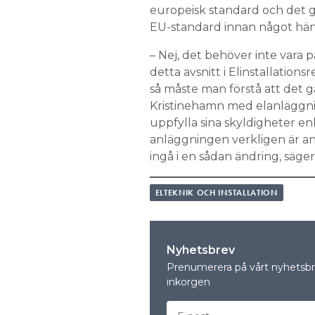
europeisk standard och det gä
EU-standard innan något händ
– Nej, det behöver inte vara p
detta avsnitt i Elinstallations
så måste man förstå att det gä
Kristinehamn med elanläggnin
uppfylla sina skyldigheter enl
anläggningen verkligen är a
ingå i en sådan ändring, säger
ELTEKNIK OCH INSTALLATION
Nyhetsbrev
Prenumerera på vårt nyhetsbre
inkorgen