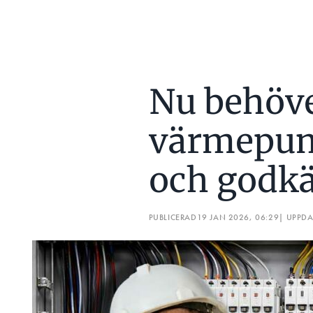
Nu behöve
värmepum
och godk
PUBLICERAD
19 JAN 2026, 06:29
| UPPD