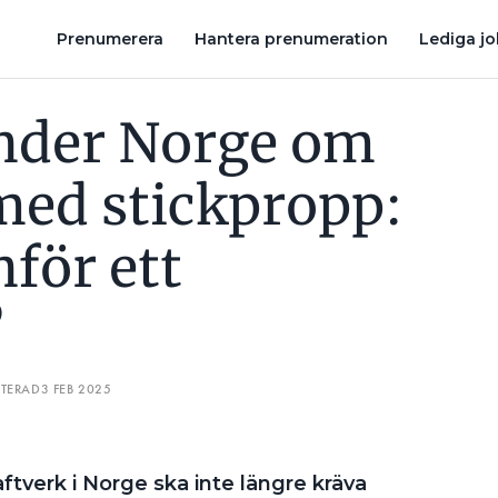
”VI STOD INFÖR ETT DILEMMA”
NU BEHÖVER LADDBOX OC
Prenumerera
Hantera prenumeration
Lediga j
nder Norge om
 med stickpropp:
nför ett
”
ATERAD
3 FEB 2025
aftverk i Norge ska inte längre kräva