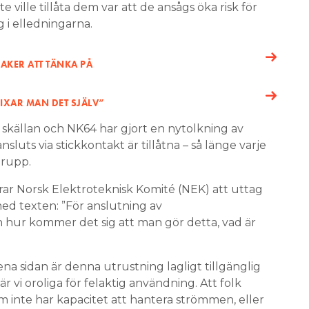
te ville tillåta dem var att de ansågs öka risk för
i elledningarna.
AKER ATT TÄNKA PÅ
FIXAR MAN DET SJÄLV”
skällan och NK64 har gjort en nytolkning av
luts via stickkontakt är tillåtna – så länge varje
grupp.
r Norsk Elektroteknisk Komité (NEK) att uttag
ed texten: ”För anslutning av
 hur kommer det sig att man gör detta, vad är
 ena sidan är denna utrustning lagligt tillgänglig
 vi oroliga för felaktig användning. Att folk
m inte har kapacitet att hantera strömmen, eller