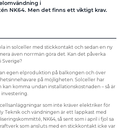
helomvändning i
n NK64. Men det finns ett viktigt krav.
pla in solceller med stickkontakt och sedan en ny
umera även norrmän göra det. Kan det påverka
i Sverige?
edan egen elproduktion på balkongen och över
nhetsinnehavare på möjligheten. Solceller har
man kan komma undan installationskostnaden – så är
 investering.
lcellsanläggningar som inte kräver elektriker för
r Ny Teknik och vändningen är ett lappkast med
seringskommitté, NK64, så sent som i april i fjol sa
raftverk som ansluts med en stickkontakt icke var