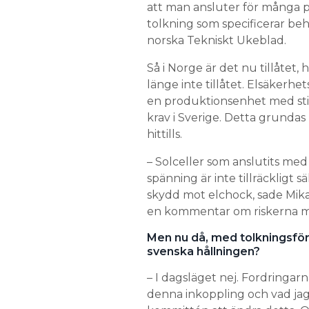
att man ansluter för många 
tolkning som specificerar beho
norska Tekniskt Ukeblad.
Så i Norge är det nu tillåtet, 
länge inte tillåtet. Elsäkerh
en produktionsenhet med sti
krav i Sverige. Detta grund
hittills.
– Solceller som anslutits med
spänning är inte tillräckligt s
skydd mot elchock, sade Mikae
en kommentar om riskerna me
Men nu då, med tolkningsför
svenska hållningen?
– I dagsläget nej. Fordringarna
denna inkoppling och vad jag 