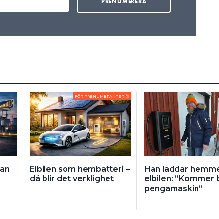
FÖR PRENUMERANTER
kan
Elbilen som hembatteri –
Han laddar hemm
då blir det verklighet
elbilen: ”Kommer b
pengamaskin”