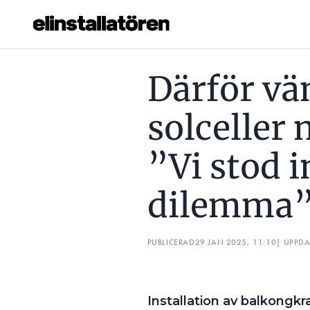
DÄRFÖR VÄNDER NORGE OM SOLCELLER MED STICKPROPP: 
Därför vä
Prenumerera
solceller
Hantera prenumeration
”Vi stod i
Lediga jobb
dilemma
Annonsera
Läs E-tidningen
PUBLICERAD
29 JAN 2025, 11:10
| UPPD
Om tidningen
Kontakt
Installation av balkongkr
Personuppgifter