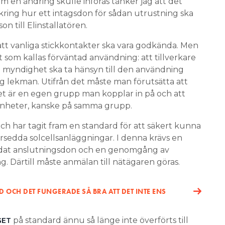
 en ändring skulle införas tänker jag att det
kring hur ett intagsdon för sådan utrustning ska
on till Elinstallatören.
l att vanliga stickkontakter ska vara godkända. Men
t som kallas förväntad användning: att tillverkare
myndighet ska ta hänsyn till den användning
g lekman. Utifrån det måste man förutsätta att
et är en egen grupp man kopplar in på och att
r enheter, kanske på samma grupp.
ch har tagit fram en standard för att säkert kunna
rsedda solcellsanläggningar. I denna krävs en
yddat anslutningsdon och en genomgång av
. Därtill måste anmälan till nätägaren göras.
ND OCH DET FUNGERADE SÅ BRA ATT DET INTE ENS
på standard ännu så länge inte överförts till
GET