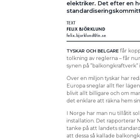
elektriker. Det efter en 
Search for:
standardiseringskommitté
TEXT
FELIX BJÖRKLUND
felix.bjorklund@in.se
SEARCH
får kop
TYSKAR OCH BELGARE
tolkning av reglerna – får n
synen på ”balkongkraftverk” i
Över en miljon tyskar har r
Europa sneglar allt fler läge
blivit allt billigare och om 
det enklare att räkna hem sin
I Norge har man nu tillåtit so
installation. Det rapportera
tanke på att landets standardi
att dessa så kallade balkongk