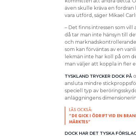
kommittén att ändra detta. Om
även skulle kräva en fordran 
vara utförd, säger Mikael Carls
– Det finns intressen som vil
då tar man inte hänsyn till de
och marknadskontrollerande 
som kan förväntas av en vanli
lekmän inte har koll på om d
man väljer att koppla in fle
o
TYSKLAND TRYCKER DOCK PÅ
ansluta mindre stickproppsfö
speciell typ av beröringssk
anläggningens dimensionering
LÄS OCKSÅ:
”DE GICK I ÖDRIFT VID EN BRA
MÄRKTES”
DOCK HAR DET TYSKA FÖRSLA