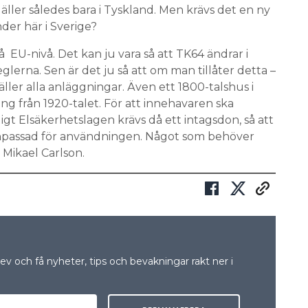
ller således bara i Tyskland. Men krävs det en ny
er här i Sverige?
å EU-nivå. Det kan ju vara så att TK64 ändrar i
reglerna. Sen är det ju så att om man tillåter detta –
ller alla anläggningar. Även ett 1800-talshus i
g från 1920-talet. För att innehavaren ska
igt Elsäkerhetslagen krävs då ett intagsdon, så att
npassad för användningen. Något som behöver
 Mikael Carlson.
v och få nyheter, tips och bevakningar rakt ner i