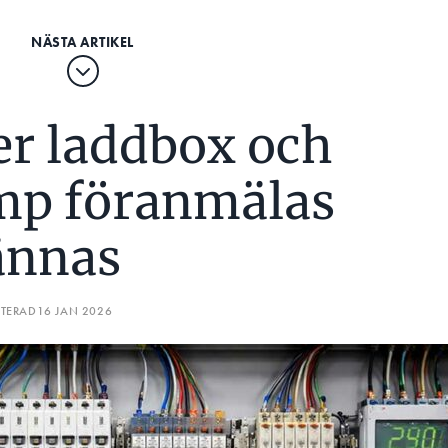
r laddbox och
p föranmälas
ännas
ATERAD
16 JAN 2026