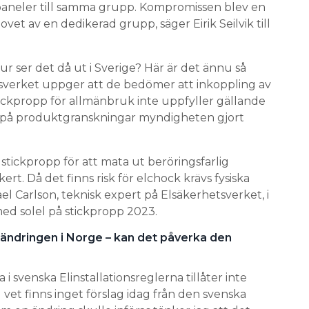
paneler till samma grupp. Kompromissen blev en
vet av en dedikerad grupp, säger Eirik Seilvik till
hur ser det då ut i Sverige? Här är det ännu så
etsverket uppger att de bedömer att inkoppling av
ckpropp för allmänbruk inte uppfyller gällande
as på produktgranskningar myndigheten gjort
 stickpropp för att mata ut beröringsfarlig
äkert. Då det finns risk för elchock krävs fysiska
l Carlson, teknisk expert på Elsäkerhetsverket, i
d solel på stickpropp 2023.
ändringen i Norge – kan det påverka den
 i svenska Elinstallationsreglerna tillåter inte
vet finns inget förslag idag från den svenska