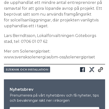
de upphandlat ett mindre antal entreprenörer på
ramavtal för att göra löpande avrop på projekt. Ett
beprövat sätt som nu används framgångsrikt
för solcellsanläggningar, där projekten vanligtvis
upphandlas ett i taget.
Lars Berndtsson, Lokalförvaltningen Göteborgs
stad, tel: 0706 01 07 62
Mer om Solenergipriset:
www.svensksolenergi.se/om-oss/solenergipriset
ELTEKNIK OCH INSTALLATION
Nyhetsbrev
Prenumerera på vårt nyhetsbrev och få nyheter, tips
och bevakningar rakt ner i inkorgen