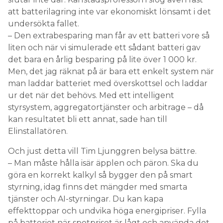
liten och när vi simulerade ett sådant batteri gav
det bara en årlig besparing på lite över 1 000 kr.
Men, det jag räknat på är bara ett enkelt system när
man laddar batteriet med överskottsel och laddar
ur det när det behövs. Med ett intelligent
styrsystem, aggregatortjänster och arbitrage – då
kan resultatet bli ett annat, sade han till
Elinstallatören.
Och just detta vill Tim Ljunggren belysa bättre.
– Man måste hålla isär äpplen och päron. Ska du
göra en korrekt kalkyl så bygger den på smart
styrning, idag finns det mängder med smarta
tjänster och AI-styrningar. Du kan kapa
effekttoppar och undvika höga energipriser. Fylla
på batteriet när spotpriset är lågt och använda det
själv när det är högt. Som grädde på moset kan du
även stötta elnätet med stödtjänster och lokal
flexibilitet vilket förbättrar kalkylen. Helt enkelt, din