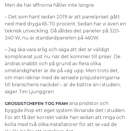
teknisk utveckling. Då såldes det paneler på 320-
340 W, nu är standardpanelen på 460W.
– Jag ska vara ärlig och säga att det är väldigt
komplicerat just nu när det kommer till priser. De
ändras snabbt och på grund av flera olika
omständigheter är de på väg upp. Men trots det,
om man räknar med de senaste prisjusteringarna
till branschens nackdel – är de bättre än i studien,
säger Tim Ljunggren.
sina prislistor och
GROSSISTCHEFEN TOG FRAM
byggde ihop ett eget system liknande det i studien.
För att få det korrekt valde han sedan att ringa och
kolla med två olika installatörer för att se vad de
skulle ha för att installera det.
– Jag gjorde först en egen modell på vad all
hårdvara kostar, sedan uppskattning på elektriker,
takmontörer, ställningskostnader plus marginal på