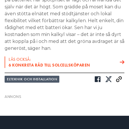
rådighet med ett batteri ökar. Sen har vi ju
kostnaden som min kalkyl visar – det är inte så dyrt
att koppla på i och med att det gröna avdraget är så
generöst, säger han.
LÄS OCKSÅ:
6 KONKRETA RÅD TILL SOLCELLSKÖPAREN
ELTEKNIK OCH INSTALLATION
Prenumerera
Läs E-tidningen
Hantera prenumeration
Om tidningen
Lediga jobb
Kontakt
Annonsera
Personuppgifter