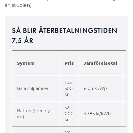
SÅ BLIR ÅTERBETALNINGSTIDEN
7,5 ÅR
Di
System
Pris
Jämförelsetal
m
st
103
-56
Bara solpaneler
500
8,04 kr/Wp
pr
kr
52
Batteri (med ny
-3
000
3 385 kr/kWh
vxr)
pr
kr
121
-50
6,27 kr/Wp : 3
Solpaneler+batteri
000
-4
342 kr/kWh
kr
pr