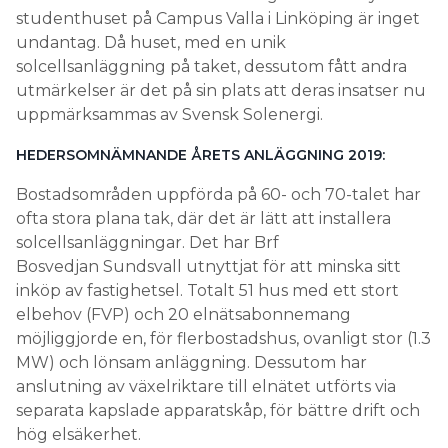
studenthuset på Campus Valla i Linköping är inget
undantag. Då huset, med en unik
solcellsanläggning på taket, dessutom fått andra
utmärkelser är det på sin plats att deras insatser nu
uppmärksammas av Svensk Solenergi.
HEDERSOMNÄMNANDE ÅRETS ANLÄGGNING 2019:
Bostadsområden uppförda på 60- och 70-talet har
ofta stora plana tak, där det är lätt att installera
solcellsanläggningar. Det har Brf
Bosvedjan Sundsvall utnyttjat för att minska sitt
inköp av fastighetsel. Totalt 51 hus med ett stort
elbehov (FVP) och 20 elnätsabonnemang
möjliggjorde en, för flerbostadshus, ovanligt stor (1.3
MW) och lönsam anläggning. Dessutom har
anslutning av växelriktare till elnätet utförts via
separata kapslade apparatskåp, för bättre drift och
hög elsäkerhet.