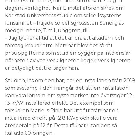
medgrundare, Tim Ljunggren, till.
– Jag tycker alltid att det är bra att akademi och
företag krokar arm. Men här blev det så att
prisuppgifterna som studien bygger på inte ens är i
närheten av vad verkligheten ligger. Verkligheten
är betydligt bättre, säger han.
Studien, läs om den här, har en installation från 2019
som avstamp. I den framgår det att en installation
kan vara lönsam, om systempriset inte överstiger 12-
13 kr/W installerad effekt. Det exempel som
forskaren Markus Rinio har utgått från har en
installerad effekt på 12,8 kWp och skulle vara
återbetald på 12 år. Detta räknat utan den så
kallade 60-öringen.
Men de här siffrorna håller inte längre.
– Det som hänt sedan 2019 är att panelpriset gått
ned med dryga 65-70 procent. Sedan har vi även en