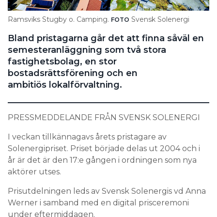
Search for:
Ramsviks Stugby o. Camping.
Svensk Solenergi
FOTO
Bland pristagarna går det att finna såväl en
semesteranläggning som två stora
SEARCH
fastighetsbolag, en stor
bostadsrättsförening och en
ambitiös lokalförvaltning.
PRESSMEDDELANDE FRÅN SVENSK SOLENERGI
I veckan tillkännagavs årets pristagare av
Solenergipriset. Priset började delas ut 2004 och i
år är det är den 17:e gången i ordningen som nya
aktörer utses.
Prisutdelningen leds av Svensk Solenergis vd Anna
Werner i samband med en digital prisceremoni
under eftermiddagen.