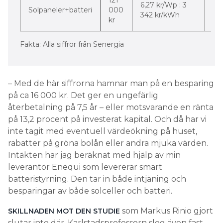
Fakta: Alla siffror från Senergia
– Med de här siffrorna hamnar man på en besparing
på ca 16 000 kr. Det ger en ungefärlig
återbetalning på 7,5 år – eller motsvarande en ränta
på 13,2 procent på investerat kapital. Och då har vi
inte tagit med eventuell värdeökning på huset,
rabatter på gröna bolån eller andra mjuka värden.
Intäkten har jag beräknat med hjälp av min
leverantör Enequi som levererar smart
batteristyrning. Den tar in både intjäning och
besparingar av både solceller och batteri.
som Markus Rinio gjort
SKILLNADEN MOT DEN STUDIE
slutar inte där. Karlstadsprofessorn slog även fast
att batterilagring inte var ekonomiskt lönsamt i det
undersökta fallet.
– Den extrabesparing man får av ett batteri vore så