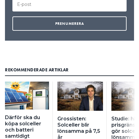
REKOMMENDERADE ARTIKLAR
Därför ska du
Grossisten:
Studie: här
köpa solceller
Solceller blir
prisgräns
och batteri
lönsamma på 7,5
gör solcell
samtidigt
år
lönsamma