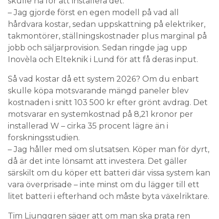
jobb och säljarprovision. Sedan ringde jag upp
Inovèla och Elteknik i Lund för att få deras input.
Så vad kostar då ett system 2026? Om du enbart
skulle köpa motsvarande mängd paneler blev
kostnaden i snitt 103 500 kr efter grönt avdrag. Det
motsvarar en systemkostnad på 8,21 kronor per
installerad W – cirka 35 procent lägre än i
forskningsstudien.
– Jag håller med om slutsatsen. Köper man för dyrt,
då är det inte lönsamt att investera. Det gäller
särskilt om du köper ett batteri där vissa system kan
vara överprisade – inte minst om du lägger till ett
litet batteri i efterhand och måste byta växelriktare.
Tim Ljunggren säger att om man ska prata ren
lönsamhet är det bästa att investera i solceller och
batteri på en gång. Detta då exempelvis
växelriktare kan få större grön teknik-avdrag.