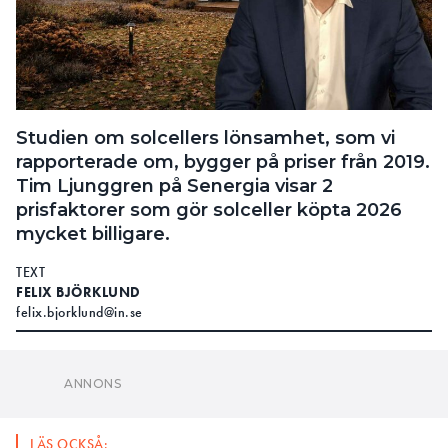
Studien om solcellers lönsamhet, som vi
rapporterade om, bygger på priser från 2019.
Tim Ljunggren på Senergia visar 2
prisfaktorer som gör solceller köpta 2026
mycket billigare.
TEXT
FELIX BJÖRKLUND
felix.bjorklund@in.se
LÄS OCKSÅ:
STUDIE: HÄR GÅR PRISGRÄNSEN SOM GÖR SOLCELLER
LÖNSAMMA
LÄS OCKSÅ: