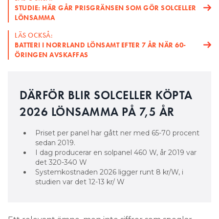
BATTERI I NORRLAND LÖNSAMT EFTER 7 ÅR NÄR 60-
ÖRINGEN AVSKAFFAS
DÄRFÖR BLIR SOLCELLER KÖPTA
2026 LÖNSAMMA PÅ 7,5 ÅR
Priset per panel har gått ner med 65-70 procent
sedan 2019.
I dag producerar en solpanel 460 W, år 2019 var
det 320-340 W
Systemkostnaden 2026 ligger runt 8 kr/W, i
studien var det 12-13 kr/ W
Ett relevant ämne, men inte siffror som speglar
dagens verklighet. När Elinstallatören skrev om
Karlstad universitets studie om solcellssystems
lönsamhet – hajade solcellsgrossisten Senergias