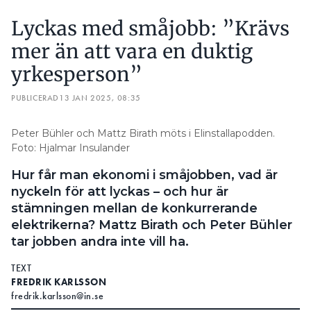
Lyckas med småjobb: ”Krävs
mer än att vara en duktig
yrkesperson”
PUBLICERAD
13 JAN 2025, 08:35
Peter Bühler och Mattz Birath möts i Elinstallapodden.
Foto: Hjalmar Insulander
Hur får man ekonomi i småjobben, vad är
nyckeln för att lyckas – och hur är
stämningen mellan de konkurrerande
elektrikerna? Mattz Birath och Peter Bühler
tar jobben andra inte vill ha.
TEXT
FREDRIK KARLSSON
fredrik.karlsson@in.se