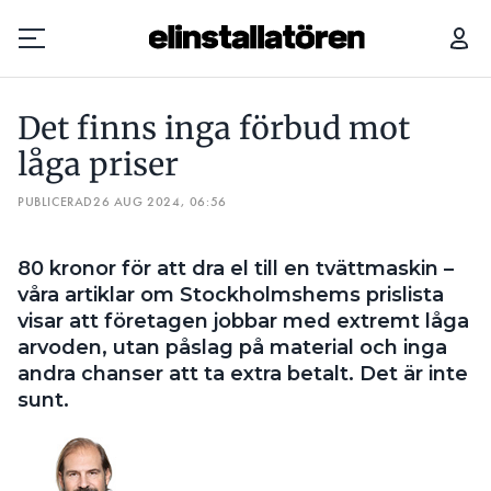
DET FINNS INGA FÖRBUD MOT LÅGA PRISER
Det finns inga förbud mot
Prenumerera
låga priser
PUBLICERAD
Hantera prenumeration
26 AUG 2024, 06:56
Lediga jobb
80 kronor för att dra el till en tvättmaskin –
våra artiklar om Stockholmshems prislista
Annonsera
visar att företagen jobbar med extremt låga
arvoden, utan påslag på material och inga
Läs E-tidningen
andra chanser att ta extra betalt. Det är inte
sunt.
Om tidningen
Kontakt
Personuppgifter