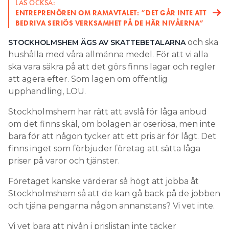
LÄS OCKSÅ:
ENTREPRENÖREN OM RAMAVTALET: ”DET GÅR INTE ATT
BEDRIVA SERIÖS VERKSAMHET PÅ DE HÄR NIVÅERNA”
och ska
STOCKHOLMSHEM ÄGS AV SKATTEBETALARNA
hushålla med våra allmänna medel. För att vi alla
ska vara säkra på att det görs finns lagar och regler
att agera efter. Som lagen om offentlig
upphandling, LOU.
Stockholmshem har rätt att avslå för låga anbud
om det finns skäl, om bolagen är oseriösa, men inte
bara för att någon tycker att ett pris är för lågt. Det
finns inget som förbjuder företag att sätta låga
priser på varor och tjänster.
Företaget kanske värderar så högt att jobba åt
Stockholmshem så att de kan gå back på de jobben
och tjäna pengarna någon annanstans? Vi vet inte.
Vi vet bara att nivån i prislistan inte täcker