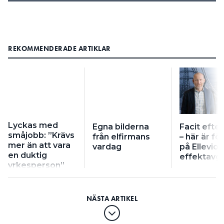
REKOMMENDERADE ARTIKLAR
Lyckas med
Egna bilderna
Facit efter
småjobb: ”Krävs
från elfirmans
– här är fö
mer än att vara
vardag
på Ellevios
en duktig
effektavgi
yrkesperson”