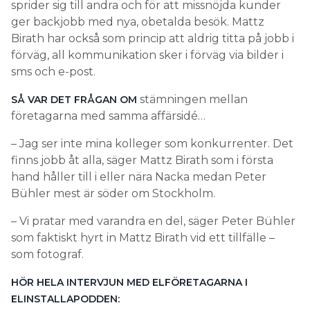
sprider sig till andra och för att missnöjda kunder
ger backjobb med nya, obetalda besök. Mattz
Birath har också som princip att aldrig titta på jobb i
förväg, all kommunikation sker i förväg via bilder i
sms och e-post.
stämningen mellan
SÅ VAR DET FRÅGAN OM
företagarna med samma affärsidé…
– Jag ser inte mina kolleger som konkurrenter. Det
finns jobb åt alla, säger Mattz Birath som i första
hand håller till i eller nära Nacka medan Peter
Bühler mest är söder om Stockholm.
– Vi pratar med varandra en del, säger Peter Bühler
som faktiskt hyrt in Mattz Birath vid ett tillfälle –
som fotograf.
HÖR HELA INTERVJUN MED ELFÖRETAGARNA I
ELINSTALLAPODDEN: