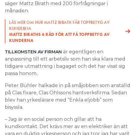
säger Mattz Birath med 200 förfrågningar i
månaden.
LÄS MER OM HUR MATTZ BIRATH FÅR TOPPBETYG AV
KUNDERNA
MATTZ BIRATHS 6 RÅD FÖR ATT FÅ TOPPBETYG AV
KUNDERNA
är egentligen en
TILLKOMSTEN AV FIRMAN
anpassning till ett arbetsliv som han ska klara med
tidigare utmattning i bagaget och det har visat sig
passa honom..
Peter Bühler halkade in på småjobben som anställd
på Clas fixare, Clas Ohlssons hantverksfirma. Sedan
blev han yrkeslärare med “Enkla eljobb” som
bisyssla.
– Jag är en social person och gillar att ha
kundkontakt. Det krävs mer av en elektriker än att
vara en duktig yrkesperson och jag tror jag har varit