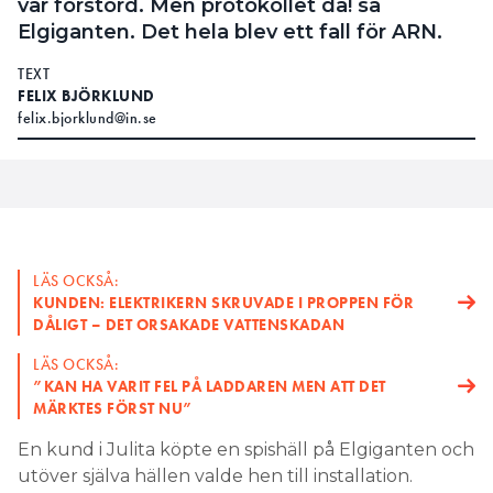
var förstörd. Men protokollet då! sa
Elgiganten. Det hela blev ett fall för ARN.
TEXT
FELIX BJÖRKLUND
felix.bjorklund@in.se
LÄS OCKSÅ:
KUNDEN: ELEKTRIKERN SKRUVADE I PROPPEN FÖR
DÅLIGT – DET ORSAKADE VATTENSKADAN
LÄS OCKSÅ:
”KAN HA VARIT FEL PÅ LADDAREN MEN ATT DET
MÄRKTES FÖRST NU”
En kund i Julita köpte en spishäll på Elgiganten och
utöver själva hällen valde hen till installation.