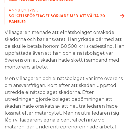
ÄNNU EN TVIST:
SOLCELLSFÖRETAGET BÖRJADE MED ATT VÄLTA 20
PANELER
Villaägaren menade att elnätsbolaget orsakade
skadorna och bar ansvaret. Han yrkade därmed att
de skulle betala honom 80 500 kr i skadestånd. Han
uppfattade även att han och elnätsbolaget var
överens om att skadan hade skett i samband med
montörens arbete.
Men villaägaren och elnätsbolaget var inte överens
om ansvarsfrågan. Kort efter att skadan uppstod
utredde elnätsbolaget skadorna. Efter
utredningen gjorde bolaget bedömningen att
skadan hade orsakats av att neutralledaren hade
lossnat efter mätarbytet. Men neutralledaren i sig
låg i villaägarens egna elcentral och inte vid
mätaren, där underentreprenören hade arbetat.