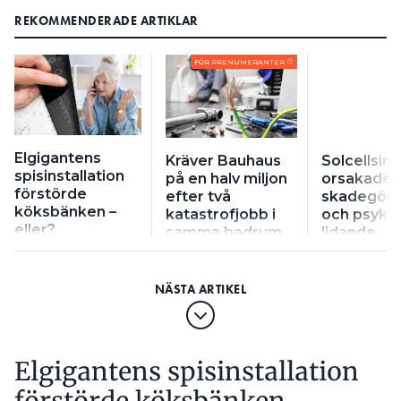
REKOMMENDERADE ARTIKLAR
FÖR PRENUMERANTER
Elgigantens
Kräver Bauhaus
Solcellsins
spisinstallation
på en halv miljon
orsakade
förstörde
efter två
skadegöre
köksbänken –
katastrofjobb i
och psykis
eller?
samma badrum
lidande
Elgigantens spisinstallation