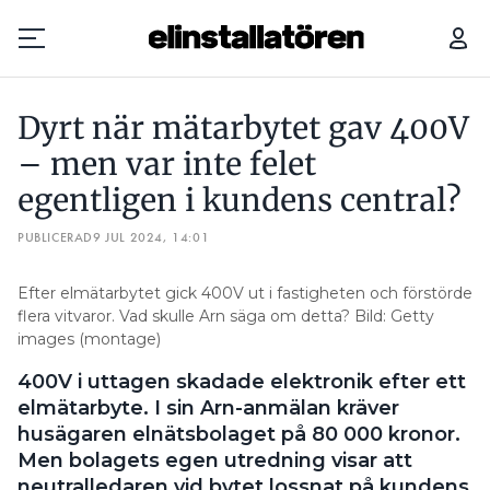
DYRT NÄR MÄTARBYTET GAV 400V – MEN VAR INTE FELET EGENTLIGEN I KUNDENS CENTRAL?
Dyrt när mätarbytet gav 400V
Prenumerera
– men var inte felet
egentligen i kundens central?
Hantera prenumeration
PUBLICERAD
9 JUL 2024, 14:01
Lediga jobb
Efter elmätarbytet gick 400V ut i fastigheten och förstörde
Annonsera
flera vitvaror. Vad skulle Arn säga om detta? Bild: Getty
images (montage)
Läs E-tidningen
400V i uttagen skadade elektronik efter ett
elmätarbyte. I sin Arn-anmälan kräver
Om tidningen
husägaren elnätsbolaget på 80 000 kronor.
Kontakt
Men bolagets egen utredning visar att
Personuppgifter
neutralledaren vid bytet lossnat på kundens