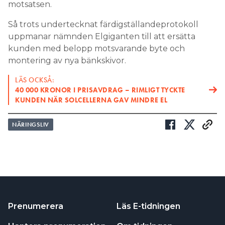
motsatsen.
Så trots undertecknat färdigställandeprotokoll
uppmanar nämnden Elgiganten till att ersätta
kunden med belopp motsvarande byte och
montering av nya bänkskivor.
LÄS OCKSÅ:
40 000 KRONOR I PRISAVDRAG – RIMLIGT TYCKTE
KUNDEN NÄR SOLCELLERNA GAV MINDRE EL
NÄRINGSLIV
Prenumerera
Läs E-tidningen