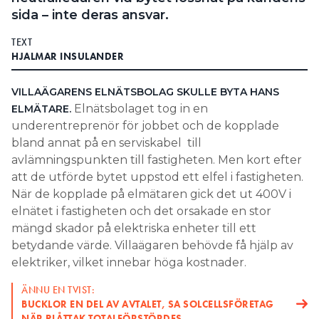
sida – inte deras ansvar.
Search for:
TEXT
HJALMAR INSULANDER
SEARCH
VILLAÄGARENS ELNÄTSBOLAG SKULLE BYTA HANS
Elnätsbolaget tog in en
ELMÄTARE.
underentreprenör för jobbet och de kopplade
bland annat på en serviskabel till
avlämningspunkten till fastigheten. Men kort efter
att de utförde bytet uppstod ett elfel i fastigheten.
När de kopplade på elmätaren gick det ut 400V i
elnätet i fastigheten och det orsakade en stor
mängd skador på elektriska enheter till ett
betydande värde. Villaägaren behövde få hjälp av
elektriker, vilket innebar höga kostnader.
ÄNNU EN TVIST:
BUCKLOR EN DEL AV AVTALET, SA SOLCELLSFÖRETAG
NÄR PLÅTTAK TOTALFÖRSTÖRDES