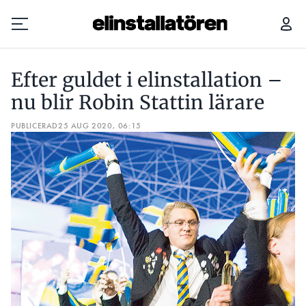
EFTER GULDET I ELINSTALLATION – NU BLIR ROBIN STATTIN LÄRARE
ELE
Efter guldet i elinstallation –
Prenumerera
nu blir Robin Stattin lärare
PUBLICERAD
Hantera prenumeration
25 AUG 2020, 06:15
Lediga jobb
Annonsera
Läs E-tidningen
Om tidningen
Kontakt
Personuppgifter