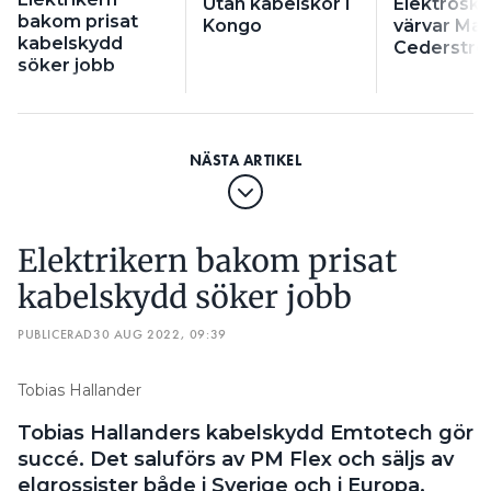
Utan kabelskor i
Elektroska
bakom prisat
Kongo
värvar Mar
kabelskydd
Cederstr
söker jobb
Elektrikern bakom prisat
kabelskydd söker jobb
PUBLICERAD
30 AUG 2022, 09:39
Tobias Hallander
Tobias Hallanders kabelskydd Emtotech gör
succé. Det saluförs av PM Flex och säljs av
elgrossister både i Sverige och i Europa.