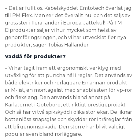
– Det är fullt ös. Kabelskyddet Emtotech överlät jag
till PM Flex. Man ser det överallt nu, och det säljs av
grossister i flera länder i Europa. Jättekul! På TM
Elprodukter säljer vi hur mycket som helst av
genomföringsringen, och vi har utvecklat fler nya
produkter, säger Tobias Hallander.
Vaddå för produkter?
– Vi har tagit fram ett ergonomiskt verktyg med
utväxling för att puncha hål i reglar. Det används av
både elektriker och rörläggare.En annan produkt
är M-list, en montagelist med snabbfästen för vp-rör
och flexslang. Den används bland annat på
Karlatornet i Göteborg, ett riktigt prestigeprojekt.
Och så har vi två spikskydd i olika storlekar. De liknar
bottenlösa snapsglas och skyddar rör i träreglar från
att bli genomspikade. Den större har blivit väldigt
populär även bland rörläggare.