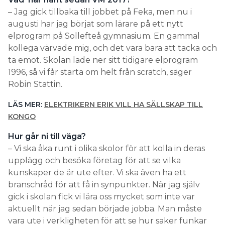
– Jag gick tillbaka till jobbet på Feka, men nu i
augusti har jag börjat som lärare på ett nytt
elprogram på Sollefteå gymnasium. En gammal
kollega värvade mig, och det vara bara att tacka och
ta emot. Skolan lade ner sitt tidigare elprogram
1996, så vi får starta om helt från scratch, säger
Robin Stattin.
LÄS MER:
ELEKTRIKERN ERIK VILL HA SÄLLSKAP TILL
KONGO
Hur går ni till väga?
– Vi ska åka runt i olika skolor för att kolla in deras
upplägg och besöka företag för att se vilka
kunskaper de är ute efter. Vi ska även ha ett
branschråd för att få in synpunkter. När jag själv
gick i skolan fick vi lära oss mycket som inte var
aktuellt när jag sedan började jobba. Man måste
vara ute i verkligheten för att se hur saker funkar