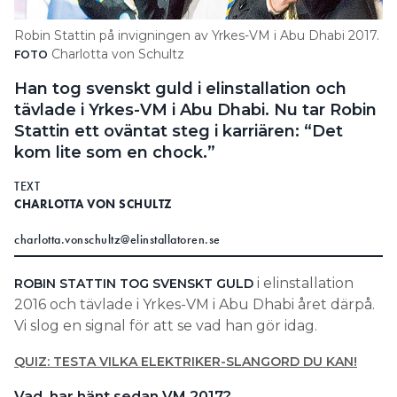
Search for:
Robin Stattin på invigningen av Yrkes-VM i Abu Dhabi 2017.
Charlotta von Schultz
FOTO
Han tog svenskt guld i elinstallation och
SEARCH
tävlade i Yrkes-VM i Abu Dhabi. Nu tar Robin
Stattin ett oväntat steg i karriären: “Det
kom lite som en chock.”
TEXT
CHARLOTTA VON SCHULTZ
charlotta.vonschultz@elinstallatoren.se
i elinstallation
ROBIN STATTIN TOG SVENSKT GULD
2016 och tävlade i Yrkes-VM i Abu Dhabi året därpå.
Vi slog en signal för att se vad han gör idag.
QUIZ: TESTA VILKA ELEKTRIKER-SLANGORD DU KAN!
Vad har hänt sedan VM 2017?