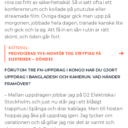
röra oss fritt av säkerhetsskäl. Så vi satt ofta i ett
konferensrum och kollade på youtube eller
streamade film. Övriga dagar gick man upp på
morgonen, jobbade hela dagen, tränade kanske lite
och gick och la sig. Att få in en sån rutin är rätt
skönt, och tiden går fort.
RÄTTSFALL:
PROVOCERAD VVS-MONTÖR TOG STRYPTAG PÅ
ELEKTRIKER – DÖMDES
FÖRUTOM TRE FN-UPPDRAG I KONGO HAR DU GJORT
UPPDRAG I BANGLADESH OCH KAMERUN. VAD HÄNDER
FRAMÖVER?
– Mellan uppdragen jobbar jag på D2 Elektriska i
Stockholm, och just nu står jag i ett blåsigt
trapphus i Spånga och drar kablage. Men till hösten
hoppas jag åka på uppdrag igen. Jag tycker om
variationen och så gillar jag när det är varmt och