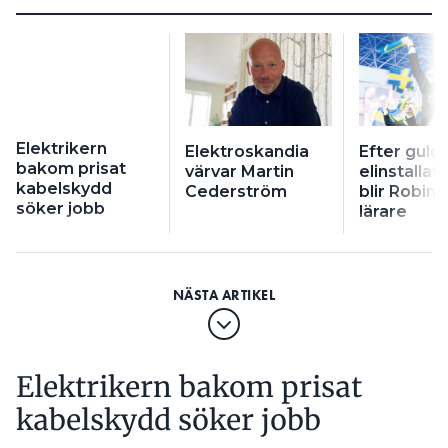
Elektrikern
Elektroskandia
Efter gulde
bakom prisat
värvar Martin
elinstallat
kabelskydd
Cederström
blir Robin 
söker jobb
lärare
Elektrikern bakom prisat
kabelskydd söker jobb