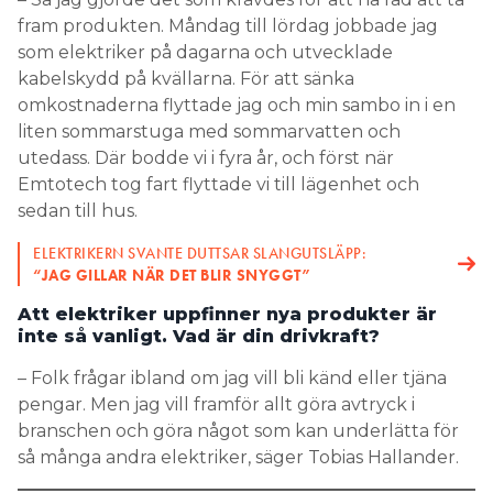
fram produkten. Måndag till lördag jobbade jag
som elektriker på dagarna och utvecklade
kabelskydd på kvällarna. För att sänka
omkostnaderna flyttade jag och min sambo in i en
liten sommarstuga med sommarvatten och
utedass. Där bodde vi i fyra år, och först när
Emtotech tog fart flyttade vi till lägenhet och
sedan till hus.
ELEKTRIKERN SVANTE DUTTSAR SLANGUTSLÄPP:
“JAG GILLAR NÄR DET BLIR SNYGGT”
Att elektriker uppfinner nya produkter är
inte så vanligt. Vad är din drivkraft?
– Folk frågar ibland om jag vill bli känd eller tjäna
pengar. Men jag vill framför allt göra avtryck i
branschen och göra något som kan underlätta för
så många andra elektriker, säger Tobias Hallander.