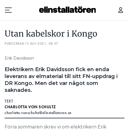
UTAN KABELSKOR I KONGO
ELEKTRIKERN BAKOM PRISAT K
Utan kabelskor i Kongo
Prenumerera
PUBLICERAD
15 JUN 2021, 08:57
Hantera prenumeration
Erik Davidsson
Lediga jobb
Elektrikern Erik Davidsson fick en enda
leverans av elmaterial till sitt FN-uppdrag i
Annonsera
DR Kongo. Men det var något som
saknades.
Läs E-tidningen
TEXT
CHARLOTTA VON SCHULTZ
Om tidningen
charlotta.vonschultz@elinstallatoren.se
Kontakt
Personuppgifter
Förra sommaren skrev vi om elektrikern Erik