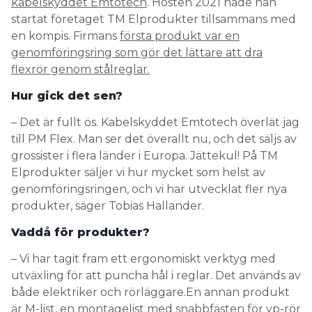
kabelskyddet Emtotech
. Hösten 2021 hade han
startat företaget TM Elprodukter tillsammans med
en kompis. Firmans
första produkt var en
genomföringsring som gör det lättare att dra
flexrör genom stålreglar.
Hur gick det sen?
– Det är fullt ös. Kabelskyddet Emtotech överlät jag
till PM Flex. Man ser det överallt nu, och det säljs av
grossister i flera länder i Europa. Jättekul! På TM
Elprodukter säljer vi hur mycket som helst av
genomföringsringen, och vi har utvecklat fler nya
produkter, säger Tobias Hallander.
Vaddå för produkter?
– Vi har tagit fram ett ergonomiskt verktyg med
utväxling för att puncha hål i reglar. Det används av
både elektriker och rörläggare.En annan produkt
är M-list, en montagelist med snabbfästen för vp-rör