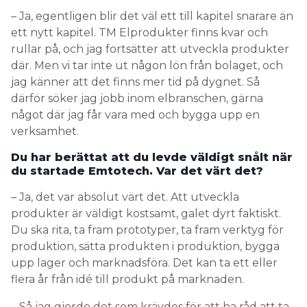
– Ja, egentligen blir det väl ett till kapitel snarare än
ett nytt kapitel. TM Elprodukter finns kvar och
rullar på, och jag fortsätter att utveckla produkter
där. Men vi tar inte ut någon lön från bolaget, och
jag känner att det finns mer tid på dygnet. Så
därför söker jag jobb inom elbranschen, gärna
något där jag får vara med och bygga upp en
verksamhet.
Du har berättat att du levde väldigt snålt när
du startade Emtotech. Var det värt det?
– Ja, det var absolut värt det. Att utveckla
produkter är väldigt kostsamt, galet dyrt faktiskt.
Du ska rita, ta fram prototyper, ta fram verktyg för
produktion, sätta produkten i produktion, bygga
upp lager och marknadsföra. Det kan ta ett eller
flera år från idé till produkt på marknaden.
– Så jag gjorde det som krävdes för att ha råd att ta