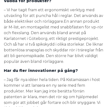
Vaddå för produkter?
– Vi har tagit fram ett ergonomiskt verktyg med
utväxling för att puncha hål i reglar. Det används av
både elektriker och rörläggare.En annan produkt
är M-list, en montagelist med snabbfästen för vp-rör
och flexslang. Den används bland annat på
Karlatornet i Göteborg, ett riktigt prestigeprojekt.
Och så har vi två spikskydd i olika storlekar. De liknar
bottenlösa snapsglas och skyddar rör i träreglar från
att bli genomspikade. Den större har blivit väldigt
populär även bland rörläggare.
Har du fler innovationer på gång?
– Jag får nya idéer hela tiden. På Kistamässan i höst
kommer vi att lansera en ny serie med fem
produkter. Mer kan jag inte berätta förrän
patenten är klara, men det rör sig om hjälpmedel
som gör att jobbet går fortare och blir snyggare. Vi