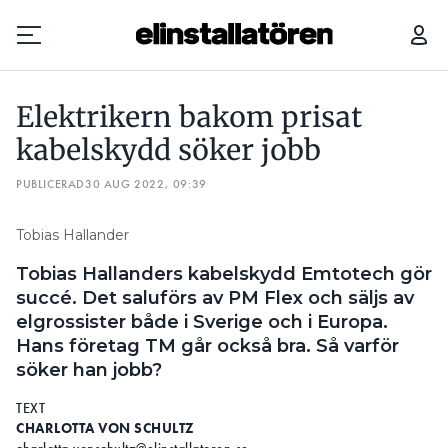
ELEKTRIKERN BAKOM PRISAT KABELSKYDD SÖKER JOBB
UTA
Elektrikern bakom prisat
Prenumerera
kabelskydd söker jobb
PUBLICERAD
Hantera prenumeration
30 AUG 2022, 09:39
Lediga jobb
Tobias Hallander
Tobias Hallanders kabelskydd Emtotech gör
Annonsera
succé. Det saluförs av PM Flex och säljs av
elgrossister både i Sverige och i Europa.
Läs E-tidningen
Hans företag TM går också bra. Så varför
söker han jobb?
Om tidningen
TEXT
Kontakt
CHARLOTTA VON SCHULTZ
Personuppgifter