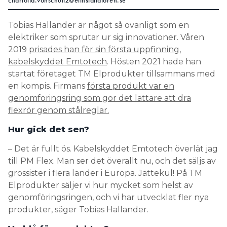
charlotta.vonschultz@elinstallatoren.se
Search for:
Tobias Hallander är något så ovanligt som en
elektriker som sprutar ur sig innovationer. Våren
2019
prisades han för sin första uppfinning,
SEARCH
kabelskyddet Emtotech
. Hösten 2021 hade han
startat företaget TM Elprodukter tillsammans med
en kompis. Firmans
första produkt var en
genomföringsring som gör det lättare att dra
flexrör genom stålreglar.
Hur gick det sen?
– Det är fullt ös. Kabelskyddet Emtotech överlät jag
till PM Flex. Man ser det överallt nu, och det säljs av
grossister i flera länder i Europa. Jättekul! På TM
Elprodukter säljer vi hur mycket som helst av
genomföringsringen, och vi har utvecklat fler nya
produkter, säger Tobias Hallander.