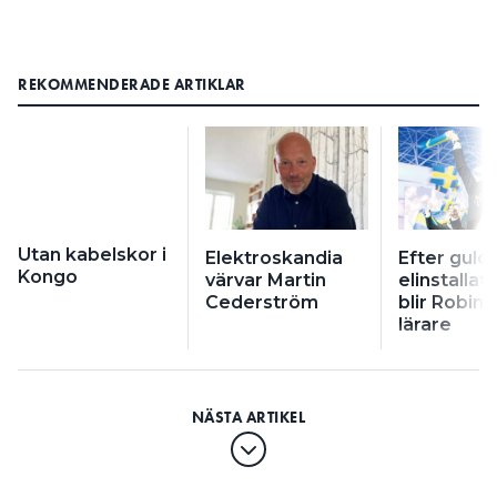
REKOMMENDERADE ARTIKLAR
Utan kabelskor i
Elektroskandia
Efter gulde
Kongo
värvar Martin
elinstallat
Cederström
blir Robin 
lärare